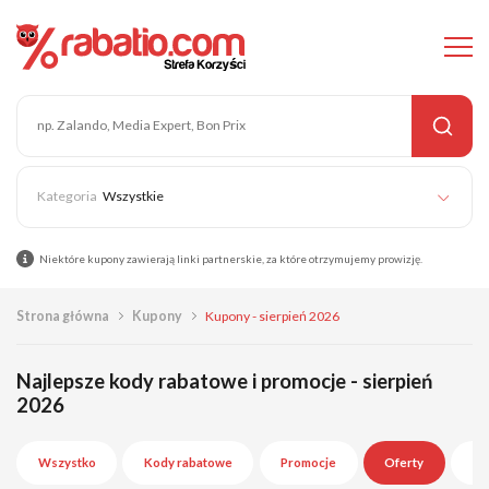
Wszystkie
Niektóre kupony zawierają linki partnerskie, za które otrzymujemy prowizję.
Strona główna
Kupony
Kupony - sierpień 2026
Najlepsze kody rabatowe i promocje - sierpień
2026
Wszystko
Kody rabatowe
Promocje
Oferty
Wy