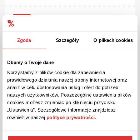
OFERTA
Sprawdzona
Najnowsza kolekcja w Modne Szaty!
Stylowe ubrania, buty i akcesoria z najnowszych kolekcji w
Zgoda
Szczegóły
O plikach cookies
atrakcyjnych cenach. Sprawdź ofertę!
Dbamy o Twoje dane
ZOBACZ OFERTĘ
Korzystamy z plików cookie dla zapewnienia
prawidłowego działania naszej strony internetowej oraz
Kupon ważny do odwołania
analiz w celu dostosowania usług i ofert do potrzeb
naszych użytkowników. Poszczególne ustawienia plików
cookies możesz zmieniać po kliknięciu przycisku
„Ustawienia”. Szczegółowe informacje znajdziesz
również w naszej
polityce prywatności
.