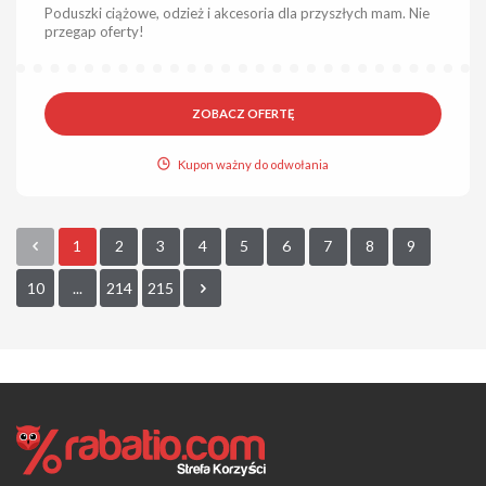
Poduszki ciążowe, odzież i akcesoria dla przyszłych mam. Nie
przegap oferty!
ZOBACZ OFERTĘ
Kupon ważny do odwołania
1
2
3
4
5
6
7
8
9
10
...
214
215