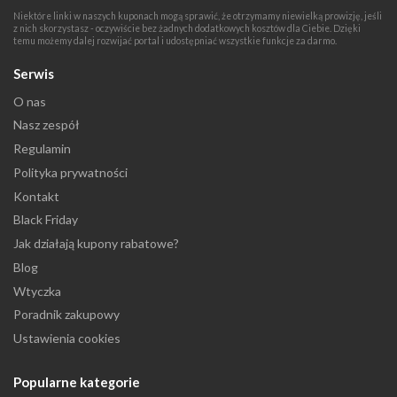
Niektóre linki w naszych kuponach mogą sprawić, że otrzymamy niewielką prowizję, jeśli
z nich skorzystasz - oczywiście bez żadnych dodatkowych kosztów dla Ciebie. Dzięki
temu możemy dalej rozwijać portal i udostępniać wszystkie funkcje za darmo.
Serwis
O nas
Nasz zespół
Regulamin
Polityka prywatności
Kontakt
Black Friday
Jak działają kupony rabatowe?
Blog
Wtyczka
Poradnik zakupowy
Ustawienia cookies
Popularne kategorie