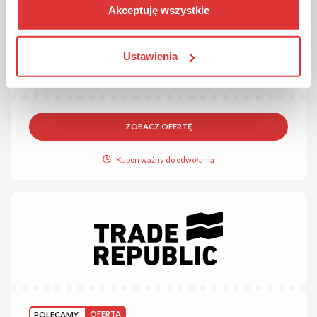
Akceptuję wszystkie
POLECAMY
OFERTA
Nowości w Brooks!
Ustawienia
Sprawdź najnowsze kolekcje butów i odzieży sportowej. Nie
czekaj!
ZOBACZ OFERTĘ
Kupon ważny do odwołania
POLECAMY
OFERTA