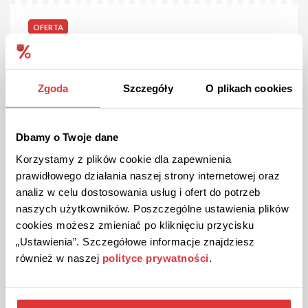
OFERTA
Bestsellery w Brooks!
Zobacz bogatą ofertę butów sportowych, odzieży i
akcesoriów. W ofercie m.in. legginsy, bluzy, czapki, opaski i
Zgoda
Szczegóły
O plikach cookies
wiele innych. Zamów już teraz!
Dbamy o Twoje dane
ZOBACZ OFERTĘ
Korzystamy z plików cookie dla zapewnienia
prawidłowego działania naszej strony internetowej oraz
Kupon ważny do odwołania
analiz w celu dostosowania usług i ofert do potrzeb
naszych użytkowników. Poszczególne ustawienia plików
cookies możesz zmieniać po kliknięciu przycisku
„Ustawienia”. Szczegółowe informacje znajdziesz
również w naszej
polityce prywatności
.