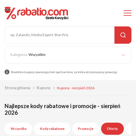
Wszystkie
Niektóre kupony zawierają linki partnerskie, za które otrzymujemy prowizję.
Strona główna
Kupony
Kupony - sierpień 2026
Najlepsze kody rabatowe i promocje - sierpień
2026
Wszystko
Kody rabatowe
Promocje
Oferty
Wy