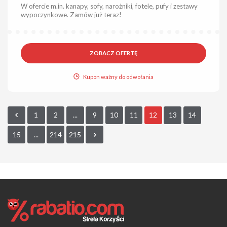
W ofercie m.in. kanapy, sofy, narożniki, fotele, pufy i zestawy
wypoczynkowe. Zamów już teraz!
ZOBACZ OFERTĘ
Kupon ważny do odwołania
1
2
...
9
10
11
12
13
14
15
...
214
215