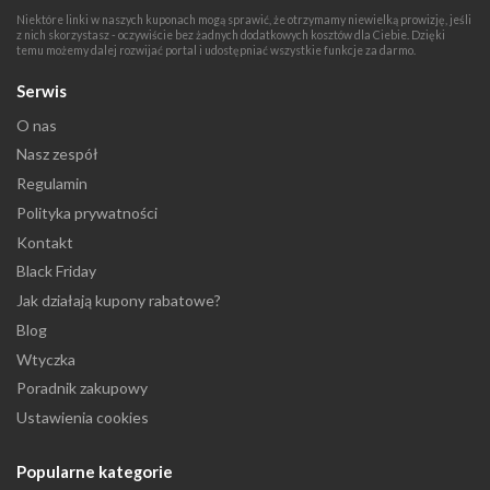
Niektóre linki w naszych kuponach mogą sprawić, że otrzymamy niewielką prowizję, jeśli
z nich skorzystasz - oczywiście bez żadnych dodatkowych kosztów dla Ciebie. Dzięki
temu możemy dalej rozwijać portal i udostępniać wszystkie funkcje za darmo.
Serwis
O nas
Nasz zespół
Regulamin
Polityka prywatności
Kontakt
Black Friday
Jak działają kupony rabatowe?
Blog
Wtyczka
Poradnik zakupowy
Ustawienia cookies
Popularne kategorie