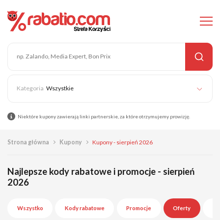
Wszystkie
Niektóre kupony zawierają linki partnerskie, za które otrzymujemy prowizję.
Strona główna
Kupony
Kupony - sierpień 2026
Najlepsze kody rabatowe i promocje - sierpień
2026
Wszystko
Kody rabatowe
Promocje
Oferty
Wy