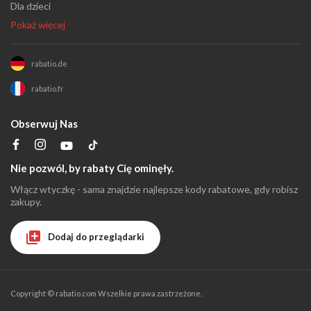
Dla dzieci
Pokaż więcej
rabatio.de
rabatio.fr
Obserwuj Nas
Nie pozwól, by rabaty Cię ominęły.
Włącz wtyczkę - sama znajdzie najlepsze kody rabatowe, gdy robisz
zakupy.
Dodaj do przeglądarki
Copyright ©
rabatio.com
Wszelkie prawa zastrzeżone.