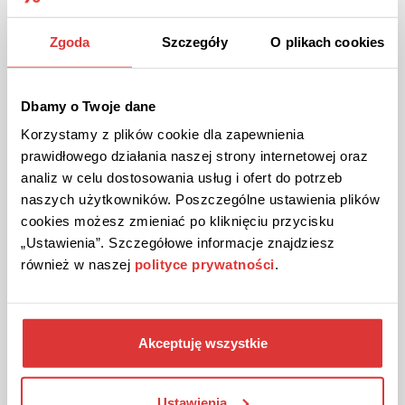
Wybierz opony w Openeo!
Dobierz opony do swojego samochodu lub motoru w
Zgoda
Szczegóły
O plikach cookies
Oponeo!
Dbamy o Twoje dane
ZOBACZ OFERTĘ
Korzystamy z plików cookie dla zapewnienia
prawidłowego działania naszej strony internetowej oraz
Kupon ważny do odwołania
217
analiz w celu dostosowania usług i ofert do potrzeb
naszych użytkowników. Poszczególne ustawienia plików
cookies możesz zmieniać po kliknięciu przycisku
„Ustawienia”. Szczegółowe informacje znajdziesz
również w naszej
polityce prywatności
.
Akceptuję wszystkie
OFERTA
Nowości w Green Touch!
Ustawienia