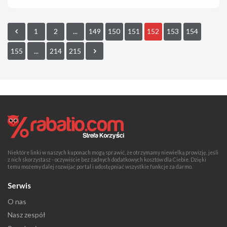
1
2
...
149
150
151
152
153
154
155
...
214
215
Niektóre linki w naszych kuponach mogą sprawić, że otrzymamy niewielką prowizję, jeśli
z nich skorzystasz - oczywiście bez żadnych dodatkowych kosztów dla Ciebie. Dzięki
temu możemy dalej rozwijać portal i udostępniać wszystkie funkcje za darmo.
Serwis
O nas
Nasz zespół