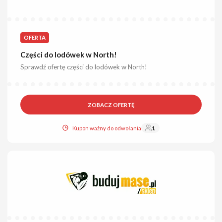
OFERTA
Części do lodówek w North!
Sprawdź ofertę części do lodówek w North!
ZOBACZ OFERTĘ
Kupon ważny do odwołania
1