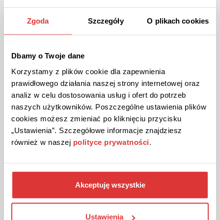
Akcesoria firmy APPLE w PCOUTLET.PL!
Zgoda
Szczegóły
O plikach cookies
Myszki, klawiatury, zasilacze i wiele innych marki APPLE w
PCOUTLET.PL!
Dbamy o Twoje dane
ZOBACZ OFERTĘ
Korzystamy z plików cookie dla zapewnienia
prawidłowego działania naszej strony internetowej oraz
Kupon wygasł
analiz w celu dostosowania usług i ofert do potrzeb
naszych użytkowników. Poszczególne ustawienia plików
cookies możesz zmieniać po kliknięciu przycisku
„Ustawienia”. Szczegółowe informacje znajdziesz
również w naszej
polityce prywatności
.
Akceptuję wszystkie
OFERTA
Nowości w Czary Mary!
Ustawienia