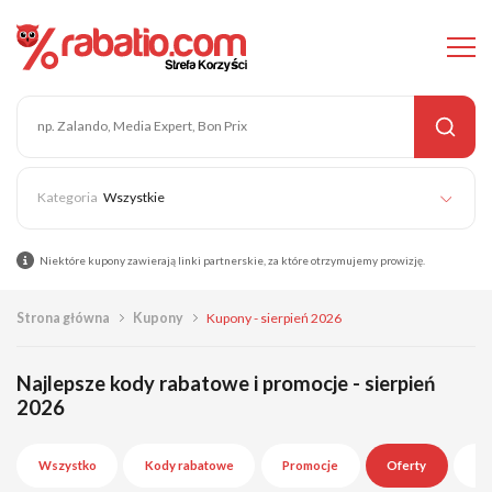
Wszystkie
Niektóre kupony zawierają linki partnerskie, za które otrzymujemy prowizję.
Strona główna
Kupony
Kupony - sierpień 2026
Najlepsze kody rabatowe i promocje - sierpień
2026
Wszystko
Kody rabatowe
Promocje
Oferty
Wy