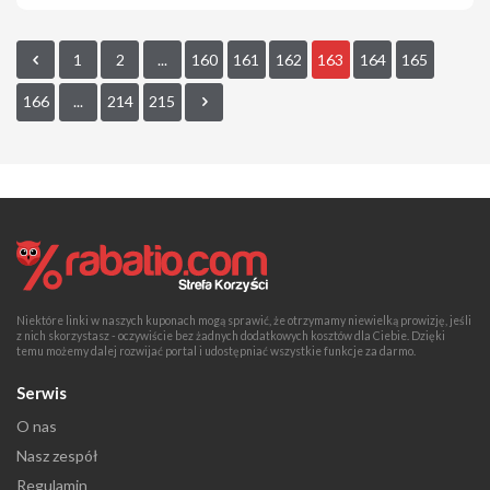
1
2
...
160
161
162
163
164
165
166
...
214
215
Niektóre linki w naszych kuponach mogą sprawić, że otrzymamy niewielką prowizję, jeśli
z nich skorzystasz - oczywiście bez żadnych dodatkowych kosztów dla Ciebie. Dzięki
temu możemy dalej rozwijać portal i udostępniać wszystkie funkcje za darmo.
Serwis
O nas
Nasz zespół
Regulamin