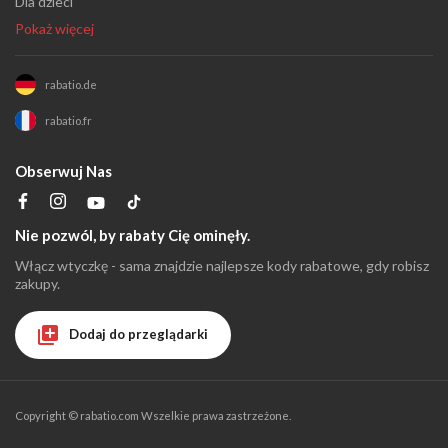
Dla dzieci
Pokaż więcej
rabatio.de
rabatio.fr
Obserwuj Nas
Nie pozwól, by rabaty Cię ominęły.
Włącz wtyczkę - sama znajdzie najlepsze kody rabatowe, gdy robisz
zakupy.
Dodaj do przeglądarki
Copyright ©
rabatio.com
Wszelkie prawa zastrzeżone.