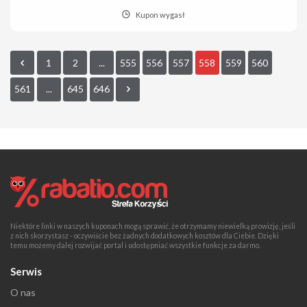
Kupon wygasł
1
2
...
555
556
557
558
559
560
561
...
645
646
Niektóre linki w naszych kuponach mogą sprawić, że otrzymamy niewielką prowizję, jeśli
z nich skorzystasz - oczywiście bez żadnych dodatkowych kosztów dla Ciebie. Dzięki
temu możemy dalej rozwijać portal i udostępniać wszystkie funkcje za darmo.
Serwis
O nas