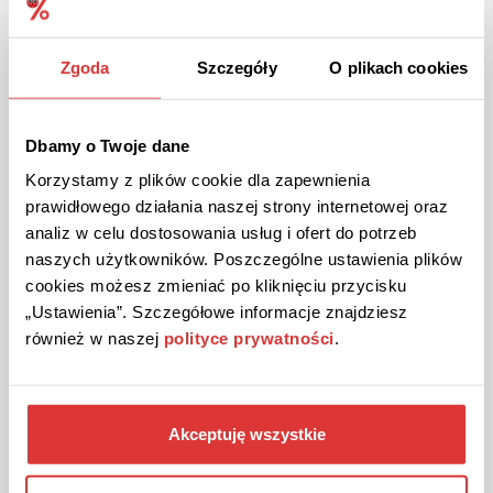
Darmowa dostawa w sklepie Ekotechnik24.pl!
Przy zakupach za min. 900 zł.
Zgoda
Szczegóły
O plikach cookies
ZOBACZ PROMOCJĘ
Dbamy o Twoje dane
Kupon wygasł
Korzystamy z plików cookie dla zapewnienia
prawidłowego działania naszej strony internetowej oraz
analiz w celu dostosowania usług i ofert do potrzeb
naszych użytkowników. Poszczególne ustawienia plików
cookies możesz zmieniać po kliknięciu przycisku
„Ustawienia”. Szczegółowe informacje znajdziesz
również w naszej
polityce prywatności
.
PROMOCJA
Akceptuję wszystkie
Wybrane produkty w promocyjnych cenach w
sklepie Elegancki Pan!
Dotyczy produktów z podstrony promocji.