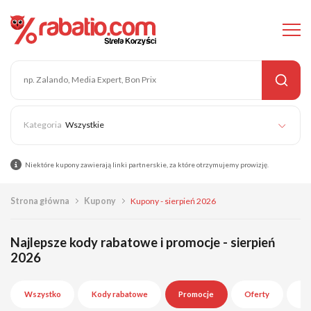
Wszystkie
Niektóre kupony zawierają linki partnerskie, za które otrzymujemy prowizję.
Strona główna
Kupony
Kupony - sierpień 2026
Najlepsze kody rabatowe i promocje - sierpień
2026
Wszystko
Kody rabatowe
Promocje
Oferty
Wy