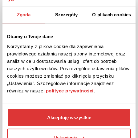
Outlet produktów w stylu Folk!
Wybrane produkty w promocyjnych cenach.
Zgoda
Szczegóły
O plikach cookies
ZOBACZ PROMOCJĘ
Dbamy o Twoje dane
Korzystamy z plików cookie dla zapewnienia
Kupon ważny do odwołania
28
prawidłowego działania naszej strony internetowej oraz
analiz w celu dostosowania usług i ofert do potrzeb
naszych użytkowników. Poszczególne ustawienia plików
cookies możesz zmieniać po kliknięciu przycisku
„Ustawienia”. Szczegółowe informacje znajdziesz
również w naszej
polityce prywatności
.
DARMOWA DOSTAWA
PROMOCJA
Akceptuję wszystkie
Darmowa dostawa zamówień w sklepie Folkstar!
Przy zakupach za min. 200 zł.
Ustawienia