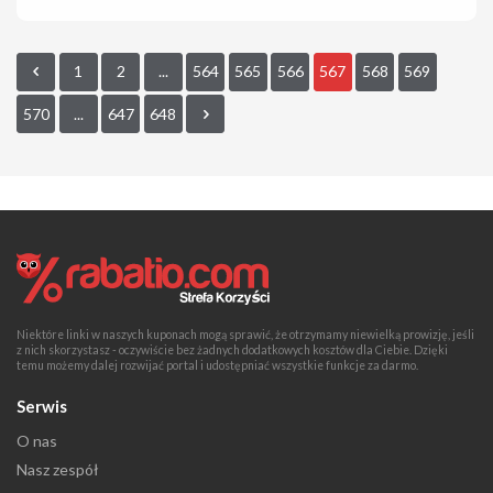
1
2
...
564
565
566
567
568
569
570
...
647
648
Niektóre linki w naszych kuponach mogą sprawić, że otrzymamy niewielką prowizję, jeśli
z nich skorzystasz - oczywiście bez żadnych dodatkowych kosztów dla Ciebie. Dzięki
temu możemy dalej rozwijać portal i udostępniać wszystkie funkcje za darmo.
Serwis
O nas
Nasz zespół