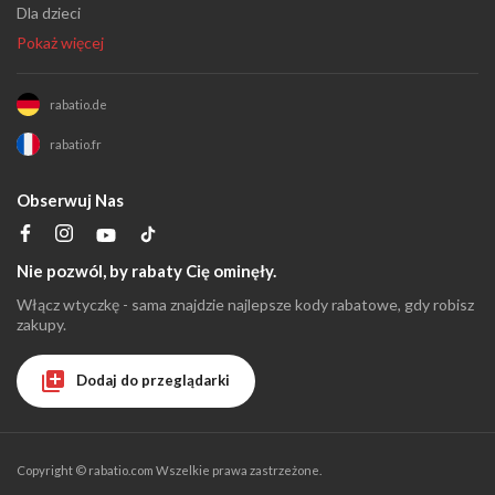
Dla dzieci
Pokaż więcej
rabatio.de
rabatio.fr
Obserwuj Nas
Nie pozwól, by rabaty Cię ominęły.
Włącz wtyczkę - sama znajdzie najlepsze kody rabatowe, gdy robisz
zakupy.
Dodaj do przeglądarki
Copyright ©
rabatio.com
Wszelkie prawa zastrzeżone.