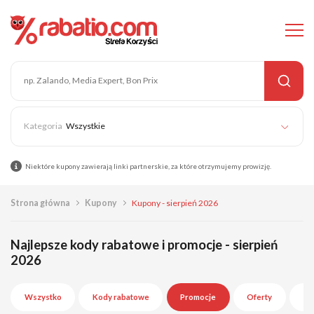
Wszystkie
Niektóre kupony zawierają linki partnerskie, za które otrzymujemy prowizję.
Strona główna
Kupony
Kupony - sierpień 2026
Najlepsze kody rabatowe i promocje - sierpień
2026
Wszystko
Kody rabatowe
Promocje
Oferty
Wy