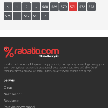
1
2
...
568
569
570
571
572
573
574
...
647
648
Niektóre linki w naszych kuponach mogą sprawić, że otrzymamy niewielką prowizję, jeśli
z nich skorzystasz - oczywiście bez żadnych dodatkowych kosztów dla Ciebie. Dzięki
temu możemy dalej rozwijać portal i udostępniać wszystkie funkcje za darmo.
Serwis
O nas
Nasz zespół
Regulamin
Polityka prywatności