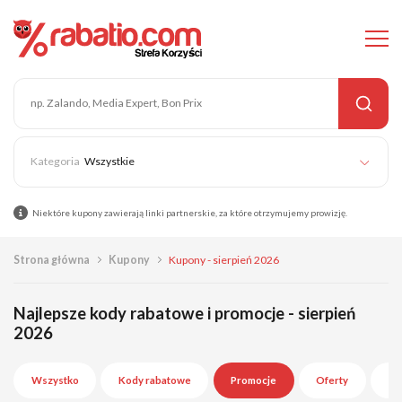
Wszystkie
Niektóre kupony zawierają linki partnerskie, za które otrzymujemy prowizję.
Strona główna
Kupony
Kupony - sierpień 2026
Najlepsze kody rabatowe i promocje - sierpień
2026
Wszystko
Kody rabatowe
Promocje
Oferty
Wy