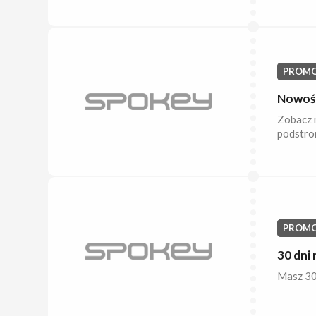
PROMO
Nowośc
Zobacz n
podstro
PROMO
30 dni
Masz 30 