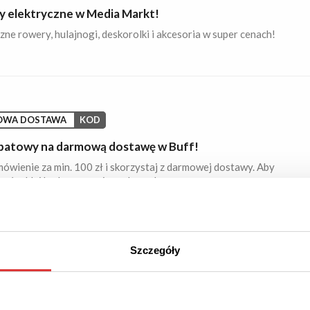
y elektryczne w Media Markt!
zne rowery, hulajnogi, deskorolki i akcesoria w super cenach!
OWA DOSTAWA
KOD
batowy na darmową dostawę w Buff!
ówienie za min. 100 zł i skorzystaj z darmowej dostawy. Aby
ać, wklej kod promocyjny w koszyku.
Szczegóły
9
 ZNIŻKI
PROMOCJA
je do -50% w BodyPak!