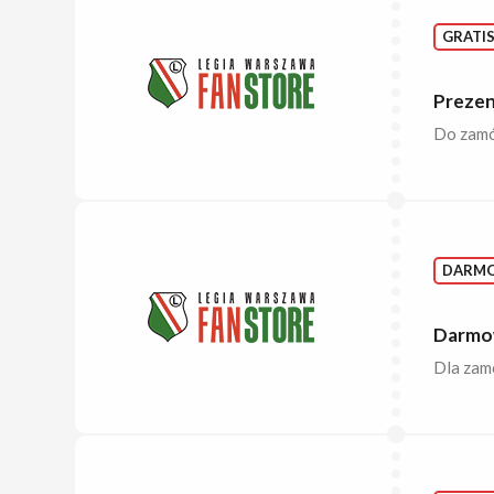
GRATI
Prezen
Do zamów
DARM
Darmow
Dla zam