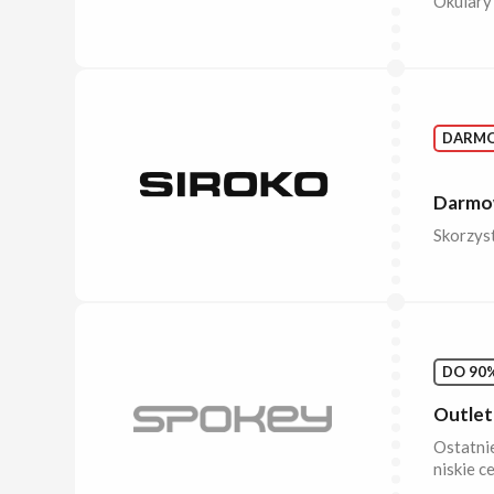
Okulary 
DARM
Darmow
Skorzys
DO 90%
Outlet
Ostatnie
niskie c