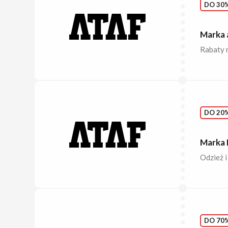
DO 30%
Marka 
Rabaty n
DO 20%
Marka 
Odzież i
DO 70%