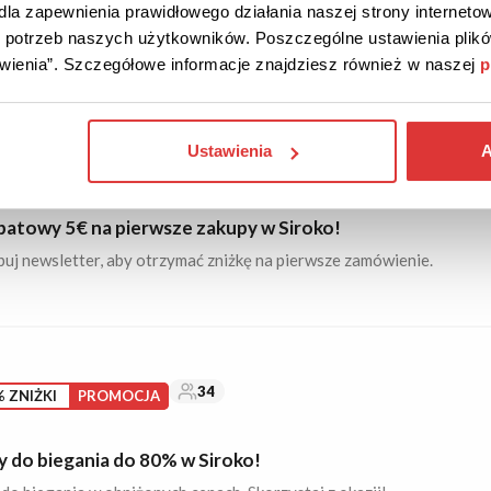
najnowsze promocje i produkty z atrakcyjnymi rabatami nawet
la zapewnienia prawidłowego działania naszej strony internetow
do potrzeb naszych użytkowników. Poszczególne ustawienia pli
tawienia”. Szczegółowe informacje znajdziesz również w naszej
p
Ustawienia
A
94
OD
batowy 5€ na pierwsze zakupy w Siroko!
uj newsletter, aby otrzymać zniżkę na pierwsze zamówienie.
34
 ZNIŻKI
PROMOCJA
y do biegania do 80% w Siroko!