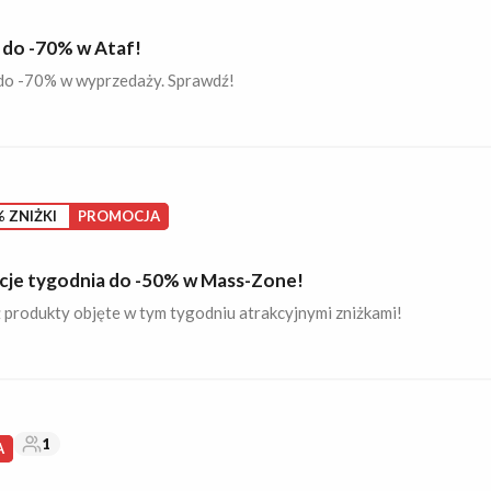
 do -70% w Ataf!
do -70% w wyprzedaży. Sprawdź!
 ZNIŻKI
PROMOCJA
je tygodnia do -50% w Mass-Zone!
produkty objęte w tym tygodniu atrakcyjnymi zniżkami!
1
A