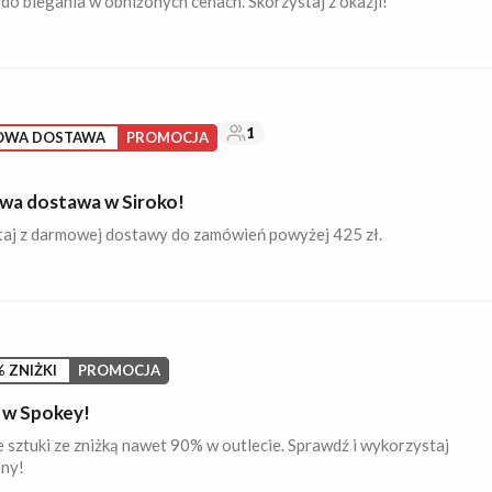
do biegania w obniżonych cenach. Skorzystaj z okazji!
1
OWA DOSTAWA
PROMOCJA
a dostawa w Siroko!
taj z darmowej dostawy do zamówień powyżej 425 zł.
 ZNIŻKI
PROMOCJA
 w Spokey!
 sztuki ze zniżką nawet 90% w outlecie. Sprawdź i wykorzystaj
eny!