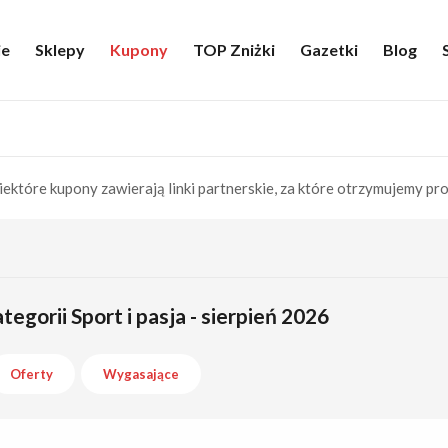
ie
Sklepy
Kupony
TOP Zniżki
Gazetki
Blog
iektóre kupony zawierają linki partnerskie, za które otrzymujemy pro
egorii Sport i pasja - sierpień 2026
Oferty
Wygasające