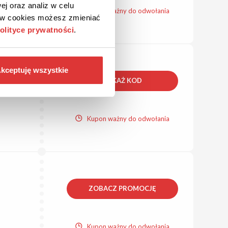
ej oraz analiz w celu
Kupon ważny do odwołania
ków cookies możesz zmieniać
olityce prywatności
.
kceptuję wszystkie
POKAŻ KOD
Kupon ważny do odwołania
ZOBACZ PROMOCJĘ
Kupon ważny do odwołania