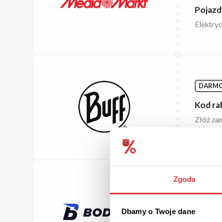
Pojazd
Elektryc
DARM
Kod ra
Złóż zam
aktywow
Zgoda
DO 50%
Promoc
Dbamy o Twoje dane