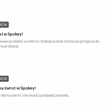
CJA
i w Spokey!
owe produkty w ofercie. Szukaj na dole strony po przejściu do
ny promocji.
CJA
 na zwrot w Spokey!
dni na zwrot i nie musisz podawać powodu.