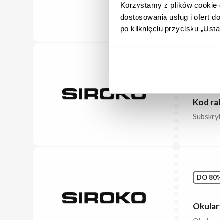
Zobacz 
Korzystamy z plików cookie d
50%.
dostosowania usług i ofert 
po kliknięciu przycisku „Us
5€
K
Kod ra
Subskryb
DO 80%
Okular