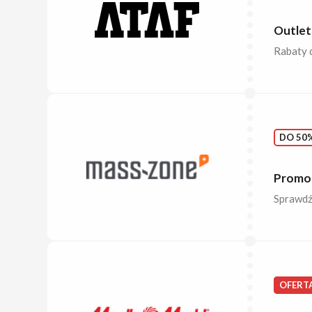
Outlet
Rabaty 
DO 50%
Promoc
Sprawdź 
OFERT