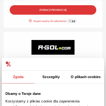
ZOBACZ PROMOCJĘ
Kupon ważny do odwołania
53
DARMOWA DOSTAWA
PROMOCJA
Zgoda
Szczegóły
O plikach cookies
Dostawa gratis od 349 zł w R-GOL!
Jeśli Twój koszyk ma wartość 349 zł lub więcej nie płacisz za
dostawę!
Dbamy o Twoje dane
Korzystamy z plików cookie dla zapewnienia