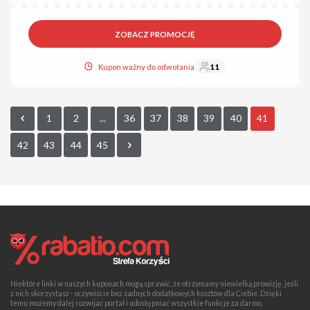
ZOBACZ PROMOCJĘ
Kupon ważny do odwołania
11
1
2
...
36
37
38
39
40
41
42
43
44
45
Niektóre linki w naszych kuponach mogą sprawić, że otrzymamy niewielką prowizję, jeśli
z nich skorzystasz - oczywiście bez żadnych dodatkowych kosztów dla Ciebie. Dzięki
temu możemy dalej rozwijać portal i udostępniać wszystkie funkcje za darmo.