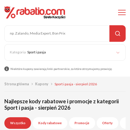
Sport i pasja
Niektóre kupony zawierają linki partnerskie, za które otrzymujemy prowizję.
Strona główna
Kupony
Sport i pasja - sierpień 2026
Najlepsze kody rabatowe i promocje z kategorii
Sport i pasja - sierpień 2026
Wszystko
Kody rabatowe
Promocje
Oferty
Wy