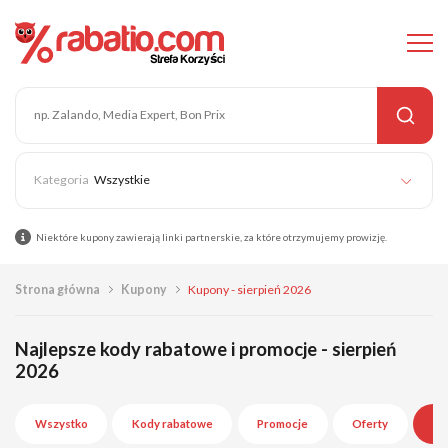
Wszystkie
Niektóre kupony zawierają linki partnerskie, za które otrzymujemy prowizję.
Strona główna
Kupony
Kupony - sierpień 2026
Najlepsze kody rabatowe i promocje - sierpień
2026
Wszystko
Kody rabatowe
Promocje
Oferty
Wy