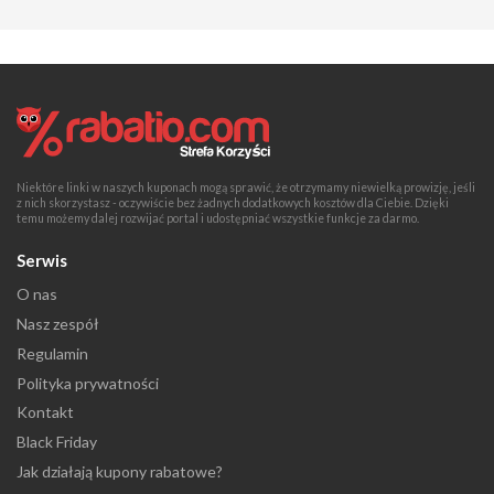
Niektóre linki w naszych kuponach mogą sprawić, że otrzymamy niewielką prowizję, jeśli
z nich skorzystasz - oczywiście bez żadnych dodatkowych kosztów dla Ciebie. Dzięki
temu możemy dalej rozwijać portal i udostępniać wszystkie funkcje za darmo.
Serwis
O nas
Nasz zespół
Regulamin
Polityka prywatności
Kontakt
Black Friday
Jak działają kupony rabatowe?