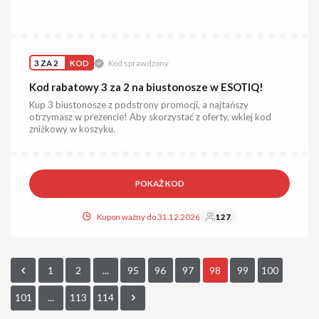
3 ZA 2
KOD
Kod sprawdzony
Kod rabatowy 3 za 2 na biustonosze w ESOTIQ!
Kup 3 biustonosze z podstrony promocji, a najtańszy
otrzymasz w prezencie! Aby skorzystać z oferty, wklej kod
zniżkowy w koszyku.
POKAŻ KOD
Kupon ważny do 31.12.2026
127
1
2
...
95
96
97
98
99
100
101
...
113
114