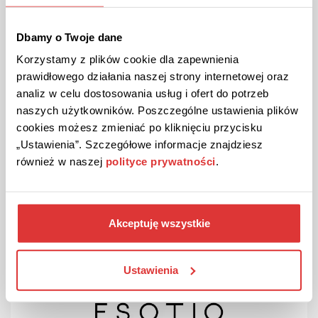
Dbamy o Twoje dane
Korzystamy z plików cookie dla zapewnienia
prawidłowego działania naszej strony internetowej oraz
DO 36% ZNIŻKI
PROMOCJA
analiz w celu dostosowania usług i ofert do potrzeb
Do 36% rabatu na fotoprodukty Colorland w
naszych użytkowników. Poszczególne ustawienia plików
Groupon!
cookies możesz zmieniać po kliknięciu przycisku
Nawet 36% zniżki na fotokalendarze, fotoksiążki i odbitki.
„Ustawienia”. Szczegółowe informacje znajdziesz
Skorzystaj z promocji już dziś!
również w naszej
polityce prywatności
.
ZOBACZ PROMOCJĘ
Akceptuję wszystkie
Kupon ważny do 31.12.2026
21
Ustawienia