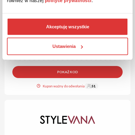
również w naszej
polityce prywatności
.
10% ZNIŻKI
KOD
Kod sprawdzony
Akceptuję wszystkie
Kod rabatowy 10% na zamówienie w 6PAK
Nutrition!
Zrób zakupy i skorzystaj z 10% zniżki. Aby aktywować rabat,
Ustawienia
wklej kod w koszyku zamówienia.
POKAŻ KOD
Kupon ważny do odwołania
51