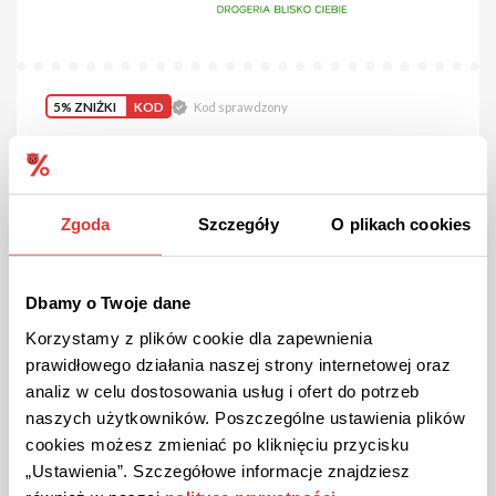
5% ZNIŻKI
KOD
Kod sprawdzony
Kod rabatowy 5% na zakupy w Drogerie Natura!
Skorzystaj z 5% rabatu na swoje zamówienie. Aby aktywować
rabat, wklej kod w koszyku zamówienia.
Zgoda
Szczegóły
O plikach cookies
POKAŻ KOD
Dbamy o Twoje dane
Kupon ważny do 31.08.2026
224
Korzystamy z plików cookie dla zapewnienia
prawidłowego działania naszej strony internetowej oraz
analiz w celu dostosowania usług i ofert do potrzeb
naszych użytkowników. Poszczególne ustawienia plików
cookies możesz zmieniać po kliknięciu przycisku
„Ustawienia”. Szczegółowe informacje znajdziesz