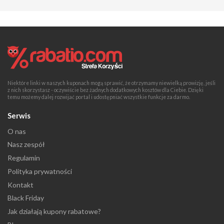
Niektóre linki w naszych kuponach mogą sprawić, że otrzymamy niewielką prowizję, jeśli
z nich skorzystasz - oczywiście bez żadnych dodatkowych kosztów dla Ciebie. Dzięki
temu możemy dalej rozwijać portal i udostępniać wszystkie funkcje za darmo.
Serwis
O nas
Nasz zespół
Regulamin
Polityka prywatności
Kontakt
Black Friday
Jak działają kupony rabatowe?