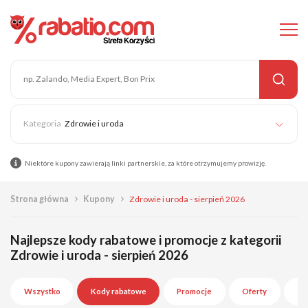
Zdrowie i uroda
Niektóre kupony zawierają linki partnerskie, za które otrzymujemy prowizję.
Strona główna
Kupony
Zdrowie i uroda - sierpień 2026
Najlepsze kody rabatowe i promocje z kategorii
Zdrowie i uroda - sierpień 2026
Wszystko
Kody rabatowe
Promocje
Oferty
Wy