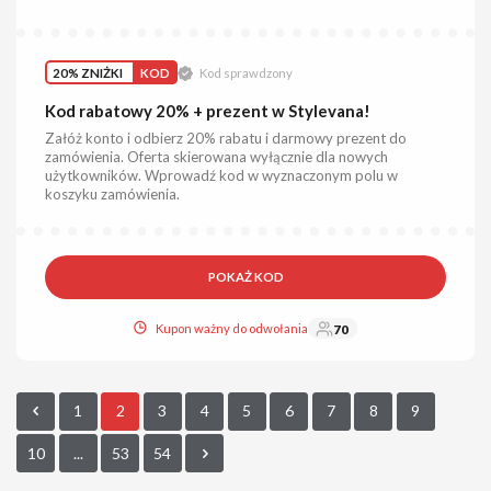
20% ZNIŻKI
KOD
Kod sprawdzony
Kod rabatowy 20% + prezent w Stylevana!
Załóż konto i odbierz 20% rabatu i darmowy prezent do
zamówienia. Oferta skierowana wyłącznie dla nowych
użytkowników. Wprowadź kod w wyznaczonym polu w
koszyku zamówienia.
POKAŻ KOD
Kupon ważny do odwołania
70
1
2
3
4
5
6
7
8
9
10
...
53
54