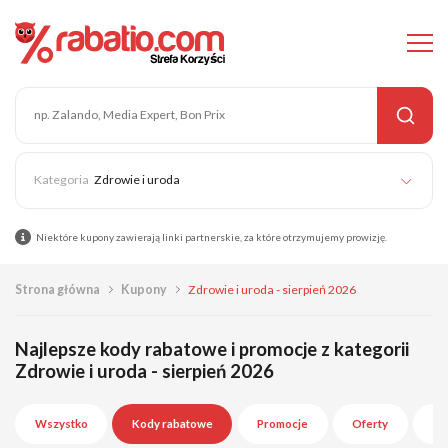
Zdrowie i uroda
Niektóre kupony zawierają linki partnerskie, za które otrzymujemy prowizję.
Strona główna
Kupony
Zdrowie i uroda - sierpień 2026
Najlepsze kody rabatowe i promocje z kategorii
Zdrowie i uroda - sierpień 2026
Wszystko
Kody rabatowe
Promocje
Oferty
Wy