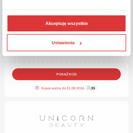
Akceptuję wszystkie
50 ZŁ ZNIŻKI
KOD
Kod sprawdzony
Kod rabatowy 50 zł na zamówienie w Coshare!
Ustawienia
Skorzystaj ze zniżki 50 zł na wszystkie urządzenia Coshare.
Aby aktywować, wklej kod promocyjny w koszyku.
POKAŻ KOD
Kupon ważny do 31.08.2026
35