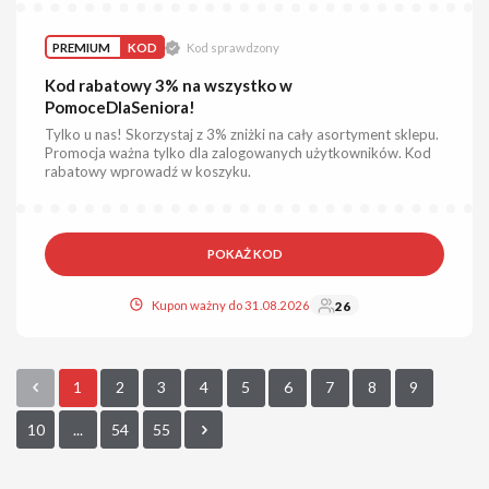
PREMIUM
KOD
Kod sprawdzony
Kod rabatowy 3% na wszystko w
PomoceDlaSeniora!
Tylko u nas! Skorzystaj z 3% zniżki na cały asortyment sklepu.
Promocja ważna tylko dla zalogowanych użytkowników. Kod
rabatowy wprowadź w koszyku.
POKAŻ KOD
Kupon ważny do 31.08.2026
26
1
2
3
4
5
6
7
8
9
10
...
54
55