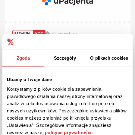
PREMIUM
KOD
Kod sprawdzony
Kod rabatowy 30 zł na badania w domu z uPacjenta!
Tylko u nas! Skorzystaj z 30 zł zniżki na badania w domu przy
zamówieniu za min. 300 zł. Kod umieść w odpowiednim polu w
Zgoda
Szczegóły
O plikach cookies
koszyku zamówienia.
Dbamy o Twoje dane
POKAŻ KOD
Korzystamy z plików cookie dla zapewnienia
prawidłowego działania naszej strony internetowej oraz
Kupon ważny do 31.12.2026
9
analiz w celu dostosowania usług i ofert do potrzeb
naszych użytkowników. Poszczególne ustawienia plików
cookies możesz zmieniać po kliknięciu przycisku
„Ustawienia”. Szczegółowe informacje znajdziesz
również w naszej
polityce prywatności
.