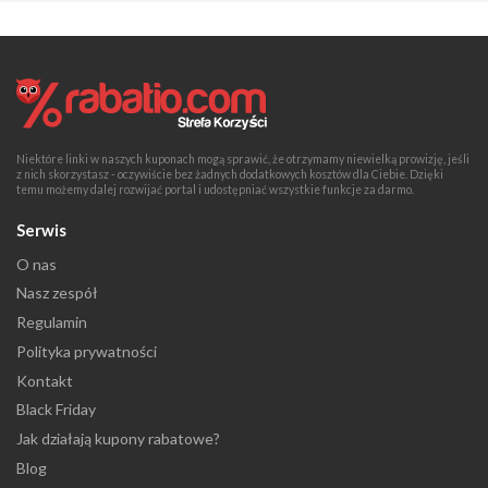
Niektóre linki w naszych kuponach mogą sprawić, że otrzymamy niewielką prowizję, jeśli
z nich skorzystasz - oczywiście bez żadnych dodatkowych kosztów dla Ciebie. Dzięki
temu możemy dalej rozwijać portal i udostępniać wszystkie funkcje za darmo.
Serwis
O nas
Nasz zespół
Regulamin
Polityka prywatności
Kontakt
Black Friday
Jak działają kupony rabatowe?
Blog