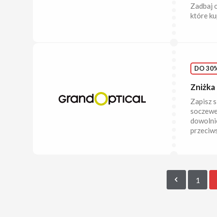
Zadbaj o
które ku
DO 30%
Zniżka 
Zapisz s
soczewe
dowolnie
przeciws
1