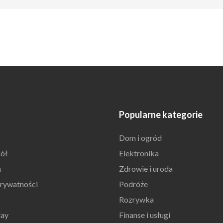
Popularne kategorie
Dom i ogród
ół
Elektronika
n
Zdrowie i uroda
prywatności
Podróże
Rozrywka
day
Finanse i usługi