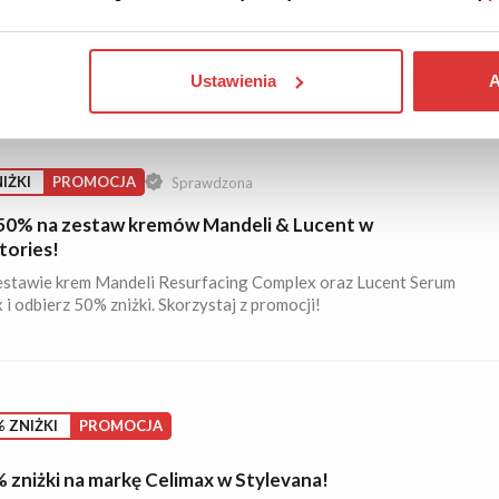
daż do -69% w Sensu!
, żele do ciała, bielizna i wiele innych produktów w niskich
 Sprawdź!
Ustawienia
A
IŻKI
PROMOCJA
Sprawdzona
50% na zestaw kremów Mandeli & Lucent w
ories!
estawie krem Mandeli Resurfacing Complex oraz Lucent Serum
i odbierz 50% zniżki. Skorzystaj z promocji!
 ZNIŻKI
PROMOCJA
 zniżki na markę Celimax w Stylevana!