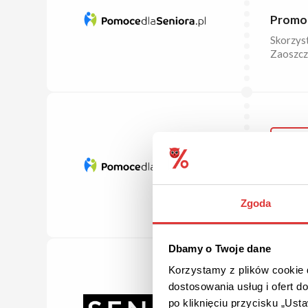
Promoc
Skorzyst
Zaoszczę
DARM
Darmo
Skorzyst
Zgoda
Dbamy o Twoje dane
Korzystamy z plików cookie d
DO 69%
dostosowania usług i ofert 
po kliknięciu przycisku „Us