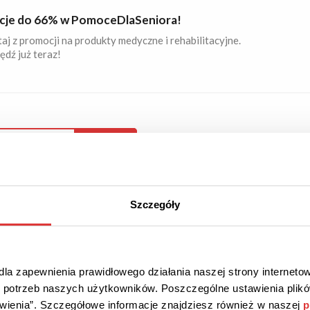
je do 66% w PomoceDlaSeniora!
aj z promocji na produkty medyczne i rehabilitacyjne.
dź już teraz!
OWA DOSTAWA
PROMOCJA
wa dostawa w PomoceDlaSeniora!
aj z darmowej dostawy od 139 zł. Nie przepłacaj za wysyłkę!
Szczegóły
la zapewnienia prawidłowego działania naszej strony internetow
 ZNIŻKI
PROMOCJA
do potrzeb naszych użytkowników. Poszczególne ustawienia pli
tawienia”. Szczegółowe informacje znajdziesz również w naszej
p