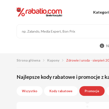
Kategor
N
Strona główna
Kupony
Zdrowie i uroda - sierpień 2
Najlepsze kody rabatowe i promocje z ka
Wszystko
Kody rabatowe
Promocje