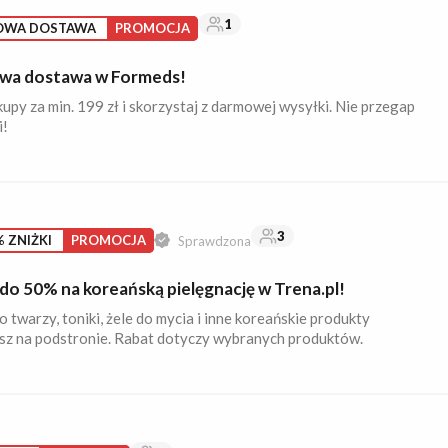
1
OWA DOSTAWA
PROMOCJA
wa dostawa w Formeds!
upy za min. 199 zł i skorzystaj z darmowej wysyłki. Nie przegap
i!
3
 ZNIŻKI
PROMOCJA
Sprawdzona
 do 50% na koreańską pielęgnację w Trena.pl!
 twarzy, toniki, żele do mycia i inne koreańskie produkty
esz na podstronie. Rabat dotyczy wybranych produktów.