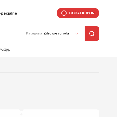
Specjalne
DODAJ KUPON
Zdrowie i uroda
wizję.