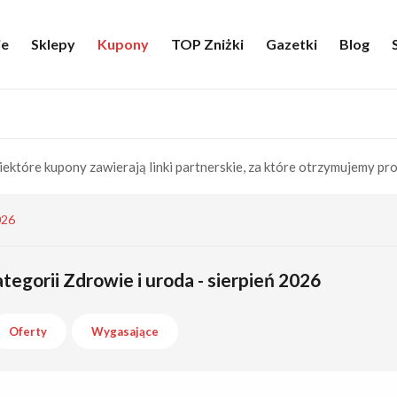
ie
Sklepy
Kupony
TOP Zniżki
Gazetki
Blog
iektóre kupony zawierają linki partnerskie, za które otrzymujemy pro
026
tegorii Zdrowie i uroda - sierpień 2026
Oferty
Wygasające