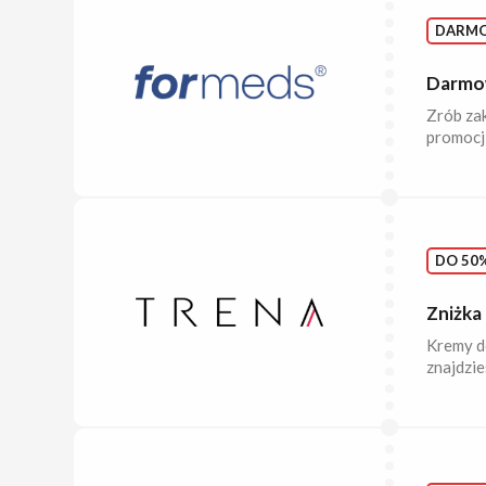
DARM
Darmo
Zrób zak
promocj
DO 50%
Zniżka
Kremy do
znajdzi