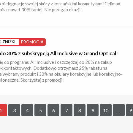
 pielęgnację swojej skóry z koreańskimi kosmetykami Celimax,
pisz nawet 30% taniej. Nie przegap okazji!
 ZNIŻKI
PROMOCJA
do 30% z subskrypcją All Inclusive w Grand Optical!
ię do programu All Inclusive i oszczędzaj do 20% na zakup
k kontaktowych. Dodatkowo otrzymasz 25% rabatu na
 wybrany produkt i 30% na okulary korekcyjne lub korekcyjno-
łoneczne. Skorzystaj z promocji!
2
3
4
5
6
7
8
9
10
...
9