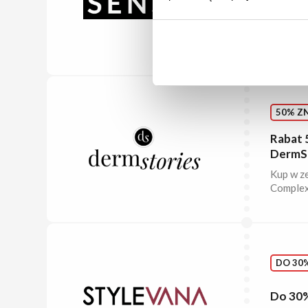
Wyprze
Masażery
cenach.
50% ZN
Rabat 
DermSt
Kup w z
Complex 
DO 30%
Do 30%