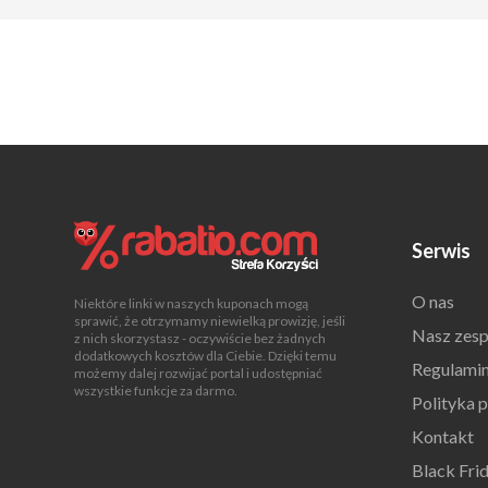
Serwis
O nas
Niektóre linki w naszych kuponach mogą
sprawić, że otrzymamy niewielką prowizję, jeśli
Nasz zesp
z nich skorzystasz - oczywiście bez żadnych
dodatkowych kosztów dla Ciebie. Dzięki temu
Regulami
możemy dalej rozwijać portal i udostępniać
wszystkie funkcje za darmo.
Polityka 
Kontakt
Black Fri