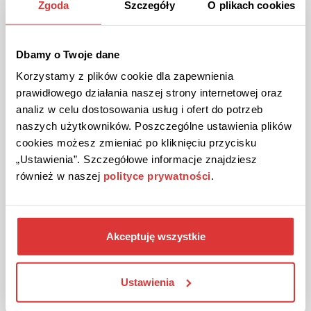
Zgoda
Szczegóły
O plikach cookies
Dbamy o Twoje dane
Korzystamy z plików cookie dla zapewnienia
prawidłowego działania naszej strony internetowej oraz
analiz w celu dostosowania usług i ofert do potrzeb
40 ZŁ ZNIŻKI
KOD
Kod sprawdzony
naszych użytkowników. Poszczególne ustawienia plików
Kod rabatowy 40 zł na zamówienie w Doppelherz!
cookies możesz zmieniać po kliknięciu przycisku
„Ustawienia”. Szczegółowe informacje znajdziesz
Zrób zakupy za min. 270 zł, a otrzymasz 40 zł zniżki. Aby
aktywować, wklej kod promocyjny w koszyku.
również w naszej
polityce prywatności
.
POKAŻ KOD
Akceptuję wszystkie
Kupon ważny do 31.12.2030
68
Ustawienia