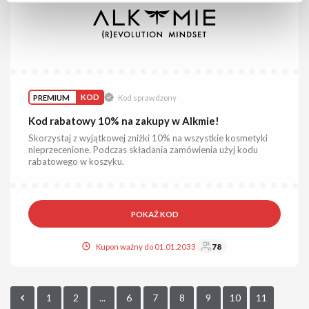
PREMIUM
KOD
Kod sprawdzony
Kod rabatowy 10% na zakupy w Alkmie!
Skorzystaj z wyjątkowej zniżki 10% na wszystkie kosmetyki
nieprzecenione. Podczas składania zamówienia użyj kodu
rabatowego w koszyku.
POKAŻ KOD
Kupon ważny do 01.01.2033
78
1
2
...
6
7
8
9
10
11