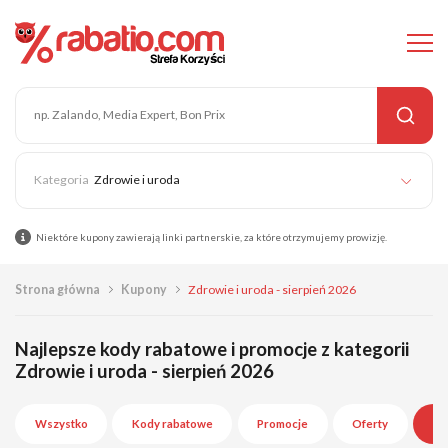
Zdrowie i uroda
Niektóre kupony zawierają linki partnerskie, za które otrzymujemy prowizję.
Strona główna
Kupony
Zdrowie i uroda - sierpień 2026
Najlepsze kody rabatowe i promocje z kategorii
Zdrowie i uroda - sierpień 2026
Wszystko
Kody rabatowe
Promocje
Oferty
Wy