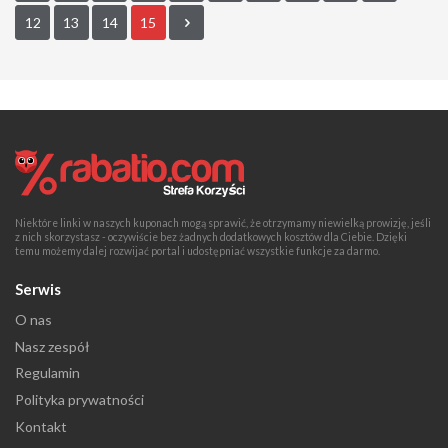
12
13
14
15
Niektóre linki w naszych kuponach mogą sprawić, że otrzymamy niewielką prowizję, jeśli
z nich skorzystasz - oczywiście bez żadnych dodatkowych kosztów dla Ciebie. Dzięki
temu możemy dalej rozwijać portal i udostępniać wszystkie funkcje za darmo.
Serwis
O nas
Nasz zespół
Regulamin
Polityka prywatności
Kontakt