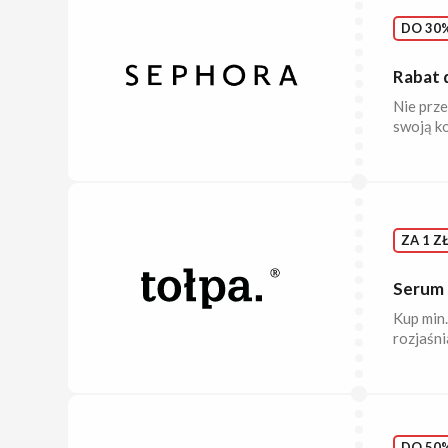
DO 30%
Rabat 
Nie prze
swoją k
ZA 1 Z
Serum r
Kup min.
rozjaśni
DO 50%