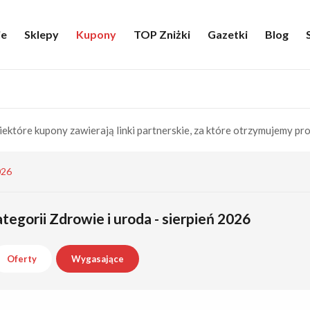
ie
Sklepy
Kupony
TOP Zniżki
Gazetki
Blog
iektóre kupony zawierają linki partnerskie, za które otrzymujemy pro
026
tegorii Zdrowie i uroda - sierpień 2026
Oferty
Wygasające