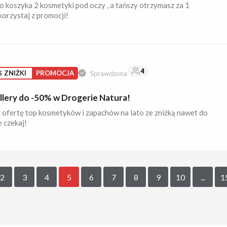
 koszyka 2 kosmetyki pod oczy , a tańszy otrzymasz za 1
korzystaj z promocji!
4
 ZNIŻKI
PROMOCJA
Sprawdzona
llery do -50% w Drogerie Natura!
 ofertę top kosmetyków i zapachów na lato ze zniżką nawet do
 czekaj!
2
3
4
5
6
7
8
9
10
...
1