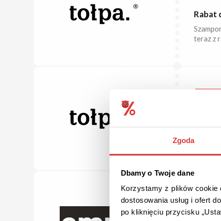
Rabat 
Szampony
teraz z 
ZA 1 Z
Kod rab
Wrzuć do
Zgoda
zł. Aby 
Dbamy o Twoje dane
Korzystamy z plików cookie d
2 ZA 40
dostosowania usług i ofert 
po kliknięciu przycisku „Us