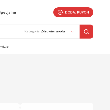
Specjalne
DODAJ KUPON
Zdrowie i uroda
wizję.