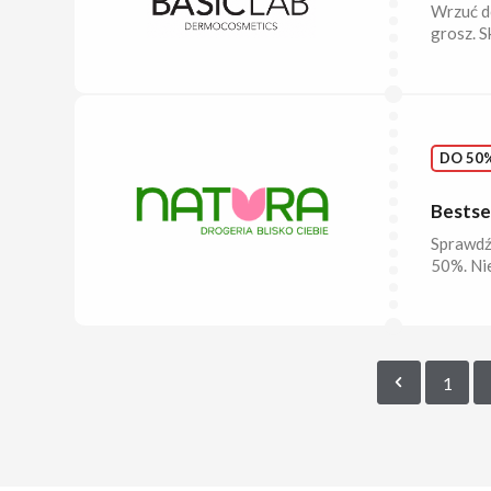
Wrzuć do
grosz. S
DO 50%
Bestse
Sprawdź
50%. Nie
1