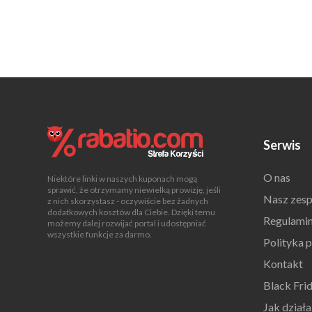
Serwis
O nas
Niektóre linki w naszych kuponach mogą
sprawić, że otrzymamy niewielką prowizję, jeśli
Nasz zesp
z nich skorzystasz - oczywiście bez żadnych
dodatkowych kosztów dla Ciebie. Dzięki temu
Regulami
możemy dalej rozwijać portal i udostępniać
wszystkie funkcje za darmo.
Polityka 
Kontakt
Black Fri
Jak dział