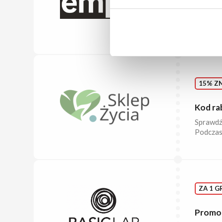
Dwie ks
Kup dwie
szczegó
15% ZN
Kod ra
Sprawdź 
Podczas
ZA 1 G
Promoc