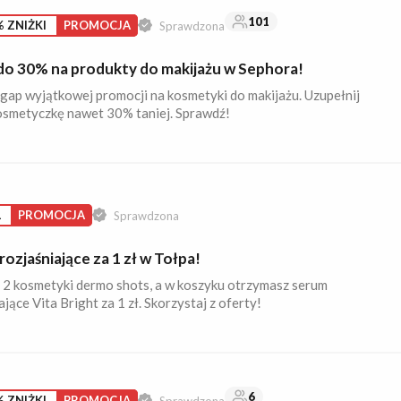
101
 ZNIŻKI
PROMOCJA
Sprawdzona
do 30% na produkty do makijażu w Sephora!
gap wyjątkowej promocji na kosmetyki do makijażu. Uzupełnij
osmetyczkę nawet 30% taniej. Sprawdź!
Ł
PROMOCJA
Sprawdzona
ozjaśniające za 1 zł w Tołpa!
 2 kosmetyki dermo shots, a w koszyku otrzymasz serum
ające Vita Bright za 1 zł. Skorzystaj z oferty!
6
 ZNIŻKI
PROMOCJA
Sprawdzona