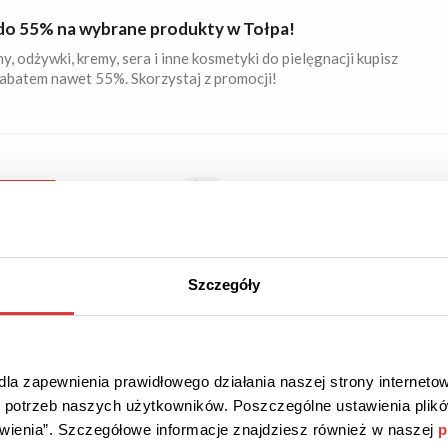
do 55% na wybrane produkty w Tołpa!
, odżywki, kremy, sera i inne kosmetyki do pielęgnacji kupisz
rabatem nawet 55%. Skorzystaj z promocji!
5
Ł
KOD
Kod sprawdzony
atowy na krem do ciała za 1 zł w Tołpa!
 koszyka produkty za min. 130 zł i odbierz krem do ciała za 1
Szczegóły
skorzystać z oferty, wklej kod rabatowy w koszyku.
la zapewnienia prawidłowego działania naszej strony internetow
 ZŁ
PROMOCJA
Sprawdzona
do potrzeb naszych użytkowników. Poszczególne ustawienia pli
tawienia”. Szczegółowe informacje znajdziesz również w naszej
p