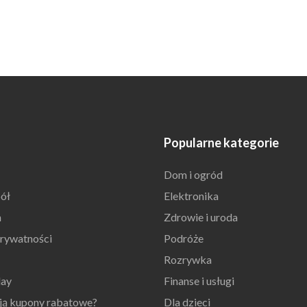
Popularne kategorie
Dom i ogród
ół
Elektronika
n
Zdrowie i uroda
prywatności
Podróże
Rozrywka
day
Finanse i usługi
ają kupony rabatowe?
Dla dzieci