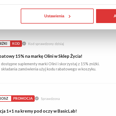
iążki już za 40 zł w Empik!
 książki objęte promocją, a zapłacisz za zestaw 40 zł. Sprawdź
ły!
Ustawienia
A
IŻKI
KOD
Kod sprawdzony dzisiaj
batowy 15% na markę Olini w Sklep Życia!
dostępne suplementy marki Olini i skorzystaj z 15% zniżki.
 składania zamówienia użyj kodu rabatowego w koszyku.
ROSZ
PROMOCJA
Sprawdzona
ja 1+1 na kremy pod oczy w BasicLab!