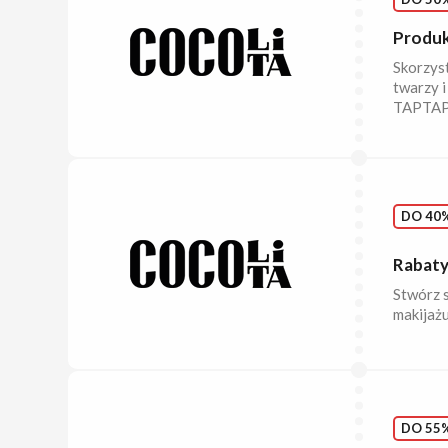
Produk
Skorzyst
twarzy i
TAPTAP.
DO 40%
Rabaty
Stwórz 
makijażu
DO 55%