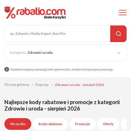
Zdrowie i uroda
Niektóre kupony zawierają linki partnerskie, za które otrzymujemy prowizję.
Strona główna
Kupony
Zdrowie i uroda - sierpień 2026
Najlepsze kody rabatowe i promocje z kategorii
Zdrowie i uroda - sierpień 2026
Wszystko
Kody rabatowe
Promocje
Oferty
Wy