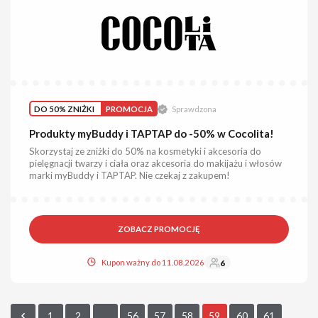
DO 50% ZNIŻKI
PROMOCJA
Sprawdzona
Produkty myBuddy i TAPTAP do -50% w Cocolita!
Skorzystaj ze zniżki do 50% na kosmetyki i akcesoria do
pielęgnacji twarzy i ciała oraz akcesoria do makijażu i włosów
marki myBuddy i TAPTAP. Nie czekaj z zakupem!
ZOBACZ PROMOCJĘ
Kupon ważny do 11.08.2026
6
1
2
...
56
57
58
59
60
61