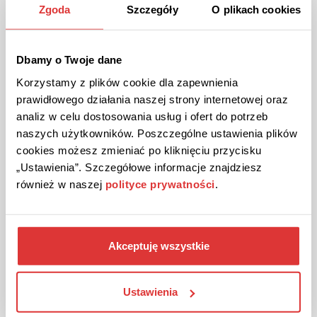
Zgoda
Szczegóły
O plikach cookies
Odbierz 20% rabatu na zakupy zapisując się do bezpłatnego
newslettera sklepu.
Dbamy o Twoje dane
POKAŻ KOD
Korzystamy z plików cookie dla zapewnienia
prawidłowego działania naszej strony internetowej oraz
Kupon ważny do odwołania
566
analiz w celu dostosowania usług i ofert do potrzeb
naszych użytkowników. Poszczególne ustawienia plików
cookies możesz zmieniać po kliknięciu przycisku
„Ustawienia”. Szczegółowe informacje znajdziesz
również w naszej
polityce prywatności
.
Akceptuję wszystkie
DO 40% ZNIŻKI
PROMOCJA
Promocje do 40% w YourSkin Shop!
Ustawienia
Nie przegap rabatów na kosmetyki sięgających aż 40%.