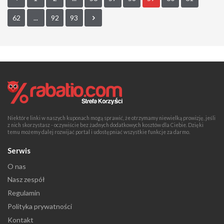
62
...
92
93
Niektóre linki w naszych kuponach mogą sprawić, że otrzymamy niewielką prowizję, jeśli
z nich skorzystasz - oczywiście bez żadnych dodatkowych kosztów dla Ciebie. Dzięki
temu możemy dalej rozwijać portal i udostępniać wszystkie funkcje za darmo.
Serwis
O nas
Nasz zespół
Regulamin
Polityka prywatności
Kontakt