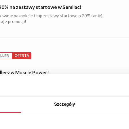
20% na zestawy startowe w Semilac!
 swoje paznokcie i kup zestawy startowe o 20% taniej.
aj z promocji!
LLER
OFERTA
llery w Muscle Power!
 ofertę najchętniej kupowanych suplementów!
Szczegóły
29
CJA