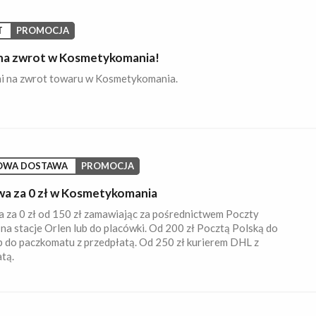
T
PROMOCJA
 na zwrot w Kosmetykomania!
ni na zwrot towaru w Kosmetykomania.
OWA DOSTAWA
PROMOCJA
a za 0 zł w Kosmetykomania
 za 0 zł od 150 zł zamawiając za pośrednictwem Poczty
 na stacje Orlen lub do placówki. Od 200 zł Pocztą Polską do
 do paczkomatu z przedpłatą. Od 250 zł kurierem DHL z
tą.