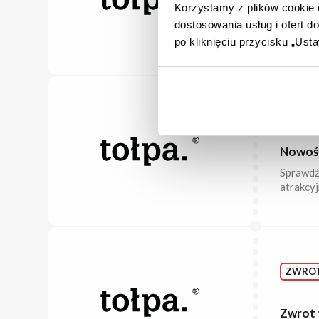
Bestse
Korzystamy z plików cookie d
Najlepie
dostosowania usług i ofert 
włosów.
po kliknięciu przycisku „Us
NOWO
Nowośc
Sprawdź
atrakcyj
ZWRO
Zwrot 