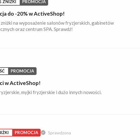
 ZNIŻKI
PROMOCJA
ja do -20% w ActiveShop!
zniżki na wyposażenie salonów fryzjerskich, gabinetów
cznych oraz centrum SPA. Sprawdź!
ŚĆ
PROMOCJA
i w ActiveShop!
ryzjerskie, myjki fryzjerskie i dużo innych nowości.
IŻKI
PROMOCJA
Sprawdzona