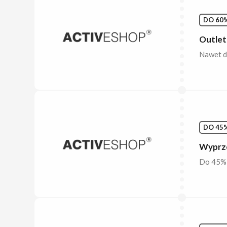
DO 60%
Outlet
Nawet do
DO 45%
Wyprze
Do 45% 