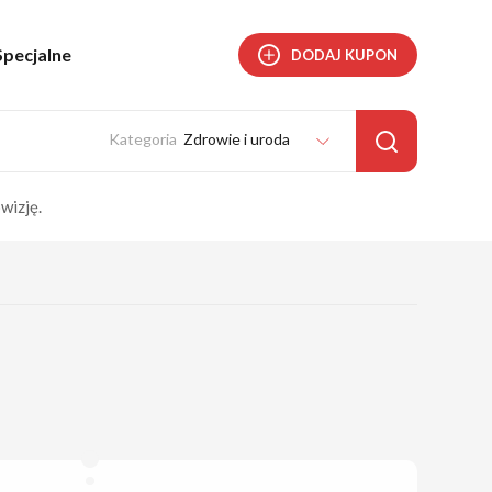
Specjalne
DODAJ KUPON
Zdrowie i uroda
wizję.