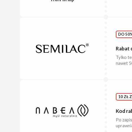
DO 50%
Rabat 
Tylko te
nawet 50
10 ZŁ 
Kod ra
Po zapi
uprawnia