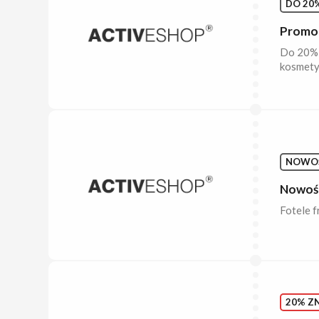
DO 20%
Promoc
Do 20% 
kosmety
NOWO
Nowośc
Fotele f
20% ZN