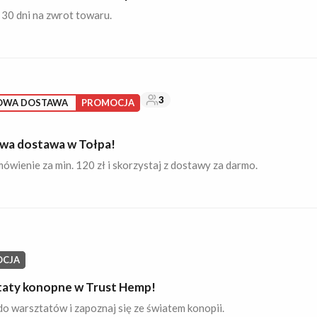
30 dni na zwrot towaru.
3
OWA DOSTAWA
PROMOCJA
a dostawa w Tołpa!
ówienie za min. 120 zł i skorzystaj z dostawy za darmo.
CJA
aty konopne w Trust Hemp!
o warsztatów i zapoznaj się ze światem konopii.