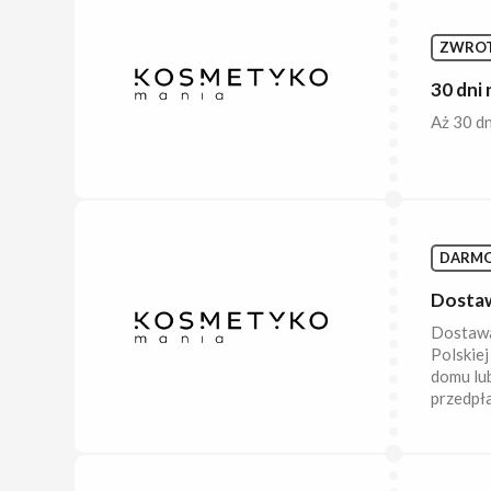
ZWRO
30 dni
Aż 30 d
DARM
Dostaw
Dostawa
Polskiej
domu lub
przedpła