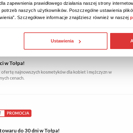
llerowe oferty w Tołpa!
la zapewnienia prawidłowego działania naszej strony internetow
j sprzedające się produkty do pielęgnacji twarzy, ciała i
do potrzeb naszych użytkowników. Poszczególne ustawienia pli
 Sprawdź!
tawienia”. Szczegółowe informacje znajdziesz również w naszej
p
Ustawienia
A
16
ŚĆ
PROMOCJA
i w Tołpa!
 ofertę najnowszych kosmetyków dla kobiet i mężczyzn w
nych cenach.
T
PROMOCJA
towaru do 30 dni w Tołpa!