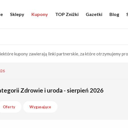
ie
Sklepy
Kupony
TOP Zniżki
Gazetki
Blog
iektóre kupony zawierają linki partnerskie, za które otrzymujemy pro
026
tegorii Zdrowie i uroda - sierpień 2026
Oferty
Wygasające