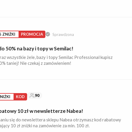
 ZNIŻKI
PROMOCJA
Sprawdzona
do 50% na bazy i topy w Semilac!
raz wszystkie żele, bazy i topy Semilac Professional kupisz
% taniej! Nie czekaj z zamówieniem!
90
ZNIŻKI
KOD
batowy 10 zł w newsletterze Nabea!
saniu się do newslettera sklepu Nabea otrzymasz kod rabatowy
jący 10 zł zniżki na zamówienie za min. 100 zł.