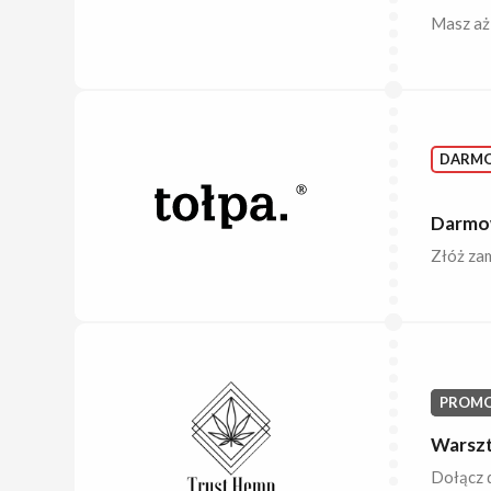
Masz aż 
DARM
Darmow
Złóż zam
PROMO
Warszt
Dołącz d