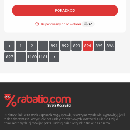
POKAŻ KOD
Kupon ważny do odwołania
76
1
2
...
891
892
893
894
895
896
897
...
1160
1161
Niektóre linki w naszych kuponach mogą sprawić, że otrzymamy niewielką prowizję, jeśli
z nich skorzystasz - oczywiście bez żadnych dodatkowych kosztów dla Ciebie. Dzięki
temu możemy dalej rozwijać portal i udostępniać wszystkie funkcje za darmo.