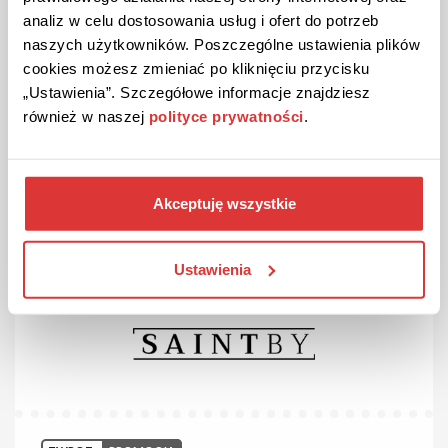
analiz w celu dostosowania usług i ofert do potrzeb
PROMOCJA
naszych użytkowników. Poszczególne ustawienia plików
cookies możesz zmieniać po kliknięciu przycisku
Nowości w SaintBy!
„Ustawienia”. Szczegółowe informacje znajdziesz
Zobacz najnowszą kolekcję stylowych ubrań premium
również w naszej
polityce prywatności
.
wykonanych luksusowych materiałów.
ZOBACZ PROMOCJĘ
Akceptuję wszystkie
Kupon wygasł
Ustawienia