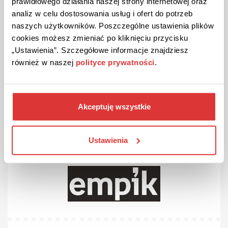
prawidłowego działania naszej strony internetowej oraz
analiz w celu dostosowania usług i ofert do potrzeb
naszych użytkowników. Poszczególne ustawienia plików
PROMOCJA
cookies możesz zmieniać po kliknięciu przycisku
Wypróbuj empikGo za darmo!
„Ustawienia”. Szczegółowe informacje znajdziesz
Dostęp do 40 000 e-booków i 4 000 audiobooków z
również w naszej
polityce prywatności
.
empikGo. Wypróbuj teraz za darmo!
ZOBACZ PROMOCJĘ
Akceptuję wszystkie
Kupon ważny do odwołania
6
Ustawienia