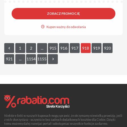
ZOBACZ PROMOCJĘ
Kupon ważny do odwołania
1
2
...
915
916
917
918
919
920
921
...
1154
1155
Niektóre linki w naszych kuponach mogą sprawić, że otrzymamy niewielką prowizję, jeśli
z nich skorzystasz - oczywiście bez żadnych dodatkowych kosztów dla Ciebie. Dzięki
temu możemy dalej rozwijać portal i udostępniać wszystkie funkcje za darmo.