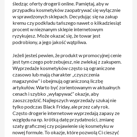
śledząc oferty drogerii online. Pamiętaj, aby w
przypadku kosmetyków zaopatrywać się wyłącznie
w sprawdzonych sklepach. Decydując się na zakup
kremu czy podkładu tańszego nawet o kilkadziesiąt
procent w nieznanym sklepie internetowym
ryzykujesz. Może okazać się, że towar jest
podrobiony, a jego jakość wątpliwa.
Jeżeli jesteś pewien, że produkt w promocyjnej cenie
jest tym czego potrzebujesz, nie zwlekaj z zakupem.
Wyprzedaże kosmetyków często są ograniczone
czasowo lub mają charakter „czyszczenia
magazynów” i obejmują ograniczoną liczbę
artykułów. Warto być zorientowanym w aktualnych
cenach i szybko „wyłapywać” okazje, aby
zaoszczędzić. Najlepszych wyprzedaży szukaj nie
tylko podczas Black Friday, ale przez cały rok.
Często drogerie internetowe wyprzedają zapasy ze
względu na np. krótką datę przydatności, zmianę
szaty graficznej czy pojawienie się kosmetyku w
nowej formule. To okazje, które pozwolą Ci cieszyć