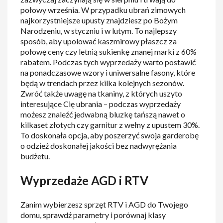
połowy września. W przypadku ubrań zimowych
najkorzystniejsze upusty znajdziesz po Bożym
Narodzeniu, w styczniu i w lutym. To najlepszy
sposób, aby upolować kaszmirowy płaszcz za
połowę ceny czy letnią sukienkę znanej marki z 60%
rabatem. Podczas tych wyprzedaży warto postawić
na ponadczasowe wzory i uniwersalne fasony, które
będą w trendach przez kilka kolejnych sezonów.
Zwróć także uwagę na tkaniny, z których uszyto
interesujące Cię ubrania – podczas wyprzedaży
możesz znaleźć jedwabną bluzkę tańszą nawet o
kilkaset złotych czy garnitur z wełny z upustem 30%.
To doskonała opcja, aby poszerzyć swoja garderobę
o odzież doskonałej jakości bez nadwyrężania
budżetu.
Wyprzedaże AGD i RTV
Zanim wybierzesz sprzęt RTV i AGD do Twojego
domu, sprawdź parametry i porównaj klasy