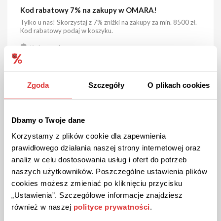
Kod rabatowy 7% na zakupy w OMARA!
Tylko u nas! Skorzystaj z 7% zniżki na zakupy za min. 8500 zł.
Kod rabatowy podaj w koszyku.
Kod sprawdzony
POKAŻ KOD
Zgoda
Szczegóły
O plikach cookies
Kupon ważny do 31.08.2026
6
Dbamy o Twoje dane
Korzystamy z plików cookie dla zapewnienia
prawidłowego działania naszej strony internetowej oraz
analiz w celu dostosowania usług i ofert do potrzeb
naszych użytkowników. Poszczególne ustawienia plików
cookies możesz zmieniać po kliknięciu przycisku
„Ustawienia”. Szczegółowe informacje znajdziesz
również w naszej
polityce prywatności
.
PREMIUM
KOD