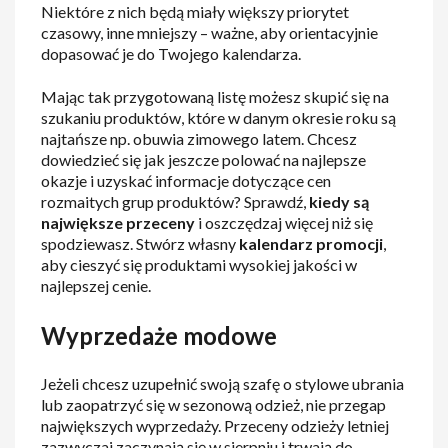
Niektóre z nich będą miały większy priorytet
czasowy, inne mniejszy – ważne, aby orientacyjnie
dopasować je do Twojego kalendarza.
Mając tak przygotowaną listę możesz skupić się na
szukaniu produktów, które w danym okresie roku są
najtańsze np. obuwia zimowego latem. Chcesz
dowiedzieć się jak jeszcze polować na najlepsze
okazje i uzyskać informacje dotyczące cen
rozmaitych grup produktów? Sprawdź,
kiedy są
największe przeceny
i oszczędzaj więcej niż się
spodziewasz. Stwórz własny
kalendarz promocji
,
aby cieszyć się produktami wysokiej jakości w
najlepszej cenie.
Wyprzedaże modowe
Jeżeli chcesz uzupełnić swoją szafę o stylowe ubrania
lub zaopatrzyć się w sezonową odzież, nie przegap
największych wyprzedaży. Przeceny odzieży letniej
zazwyczaj zaczynają się w sierpniu i trwają do