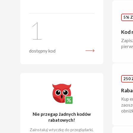
5% Z
1
Kod 
Zapisz
pierw
dostępny kod
250 
Raba
Kup e
zaoszc
obniżk
Nie przegap żadnych kodów
rabatowych!
Zainstaluj wtyczkę do przeglądarki,