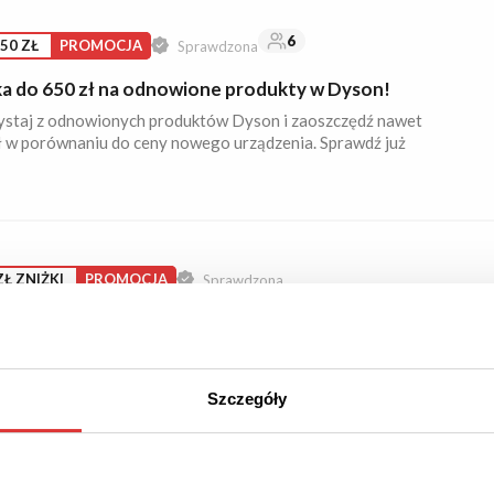
6
50 ZŁ
PROMOCJA
Sprawdzona
ka do 650 zł na odnowione produkty w Dyson!
ystaj z odnowionych produktów Dyson i zaoszczędź nawet
ł w porównaniu do ceny nowego urządzenia. Sprawdź już
ZŁ ZNIŻKI
PROMOCJA
Sprawdzona
t 500 zł na suszarkę Dyson Supersonic r™
y+Coily!
j 500 zł zniżki przy zakupie suszarki do włosów Dyson
sonic r™ Curly+Coily w kolorze Pastelowy róż/Różowe
Szczegóły
 Najniższa cena z 30 dni przed obniżką to 1999 zł. Sprawdź!