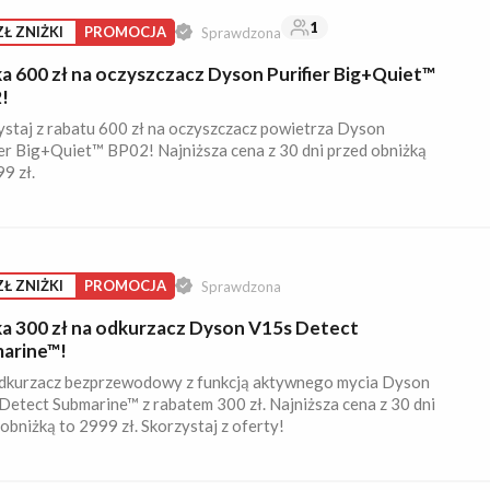
1
ZŁ ZNIŻKI
PROMOCJA
Sprawdzona
ka 600 zł na oczyszczacz Dyson Purifier Big+Quiet™
!
ystaj z rabatu 600 zł na oczyszczacz powietrza Dyson
ier Big+Quiet™ BP02! Najniższa cena z 30 dni przed obniżką
9 zł.
ZŁ ZNIŻKI
PROMOCJA
Sprawdzona
ka 300 zł na odkurzacz Dyson V15s Detect
arine™!
dkurzacz bezprzewodowy z funkcją aktywnego mycia Dyson
Detect Submarine™ z rabatem 300 zł. Najniższa cena z 30 dni
obniżką to 2999 zł. Skorzystaj z oferty!