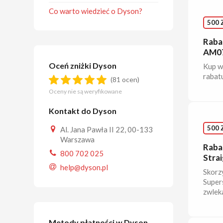
Co warto wiedzieć o Dyson?
500 
Raba
AM0
Oceń zniżki Dyson
Kup w
rabatu
(81 ocen)
Oceny nie są weryfikowane
Kontakt do Dyson
500 
Al. Jana Pawła II 22, 00-133
Warszawa
Raba
800 702 025
Stra
help@dyson.pl
Skorz
Super
zwleka
Metody płatności w Dyson