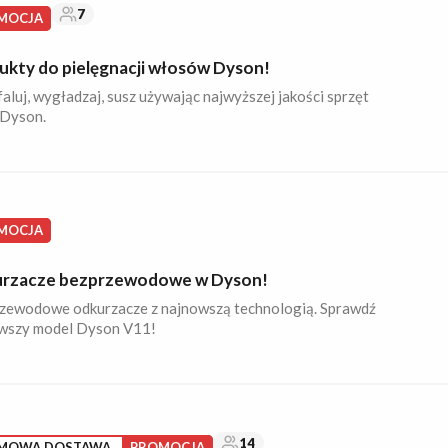
7
MOCJA
ukty do pielęgnacji włosów Dyson!
faluj, wygładzaj, susz używając najwyższej jakości sprzęt
 Dyson.
MOCJA
rzacze bezprzewodowe w Dyson!
zewodowe odkurzacze z najnowszą technologią. Sprawdź
wszy model Dyson V11!
14
MOWA DOSTAWA
PROMOCJA