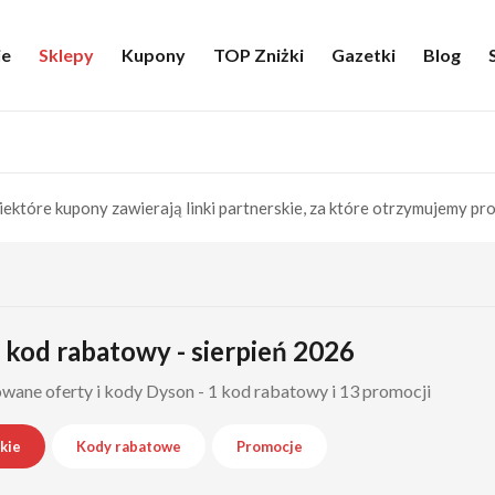
ie
Sklepy
Kupony
TOP Zniżki
Gazetki
Blog
iektóre kupony zawierają linki partnerskie, za które otrzymujemy pro
kod rabatowy - sierpień 2026
wane oferty i kody Dyson - 1 kod rabatowy i 13 promocji
kie
Kody rabatowe
Promocje