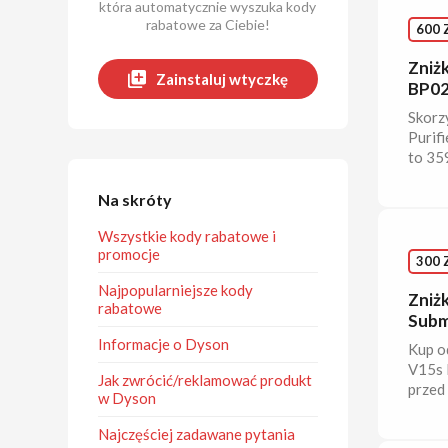
która automatycznie wyszuka kody
rabatowe za Ciebie!
600 
Zniż
Zainstaluj wtyczkę
BP02
Skorz
Purif
to 359
Na skróty
Wszystkie kody rabatowe i
promocje
300 
Najpopularniejsze kody
Zniż
rabatowe
Subm
Informacje o Dyson
Kup o
V15s 
Jak zwrócić/reklamować produkt
przed 
w Dyson
Najczęściej zadawane pytania