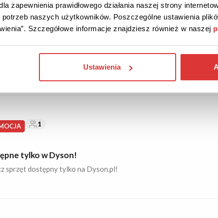
la zapewnienia prawidłowego działania naszej strony internetow
do potrzeb naszych użytkowników. Poszczególne ustawienia pli
00 ZŁ
PROMOCJA
Sprawdzona
tawienia”. Szczegółowe informacje znajdziesz również w naszej
p
ocje do 600 zł w Dyson!
z aktualne promocje i oferty na sprzęt Dyson!
Ustawienia
A
1
MOCJA
ępne tylko w Dyson!
z sprzęt dostępny tylko na Dyson.pl!