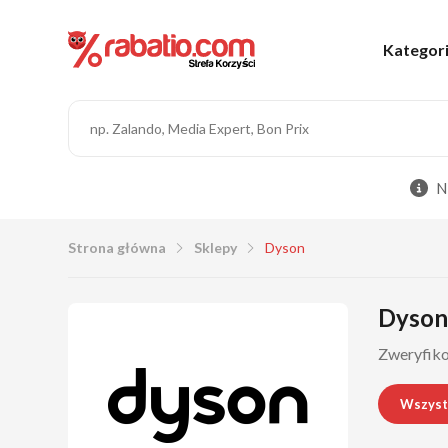
Kategor
N
Strona główna
Sklepy
Dyson
Dyson 
Zweryfiko
Wszyst