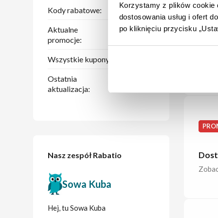
Korzystamy z plików cookie d
Kody rabatowe:
1
dostosowania usług i ofert 
DO 6
po kliknięciu przycisku „Us
Aktualne
13
promocje:
Prom
Wszystkie kupony:
14
Zobac
Ostatnia
06.08.2026
aktualizacja:
PRO
Dost
Nasz zespół Rabatio
Zobac
Sowa Kuba
Hej, tu Sowa Kuba