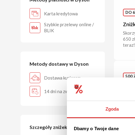
DO 6
Karta kredytowa
Zniż
Szybkie przelewy online /
BLIK
Skorz
650 z
teraz!
Metody dostawy w Dyson
500 
Dostawa kurierem
Raba
14 dni na zwrot
Curl
Zgarni
Super
Zgoda
złoto.
Szczegóły zniżek
Dbamy o Twoje dane