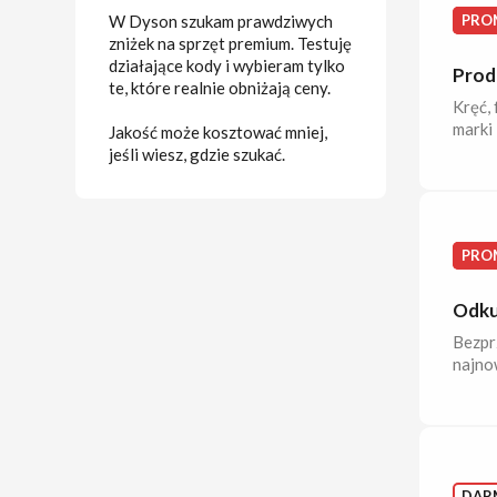
W Dyson szukam prawdziwych
PRO
zniżek na sprzęt premium. Testuję
działające kody i wybieram tylko
Prod
te, które realnie obniżają ceny.
Kręć, 
marki
Jakość może kosztować mniej,
jeśli wiesz, gdzie szukać.
PRO
Odku
Bezpr
najno
DAR