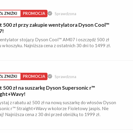
ZŁ ZNIŻKI
PROMOCJA
Sprawdzona
t 500 zł przy zakupie wentylatora Dyson Cool™
7!
entylator stojący Dyson Cool™ AM07 i oszczędź 500 zł
 w koszyku. Najniższa cena z ostatnich 30 dni to 1499 zł.
ZŁ ZNIŻKI
PROMOCJA
Sprawdzona
t 500 zł na suszarkę Dyson Supersonic r™
ight+Wavy!
ystaj z rabatu aż 500 zł na nową suszarkę do włosów Dyson
sonic r™ Straight+Wavy w kolorze Fioletowy jaspis. Nie
j! Najniższa cena z 30 dni przed obniżką to 1999 zł.