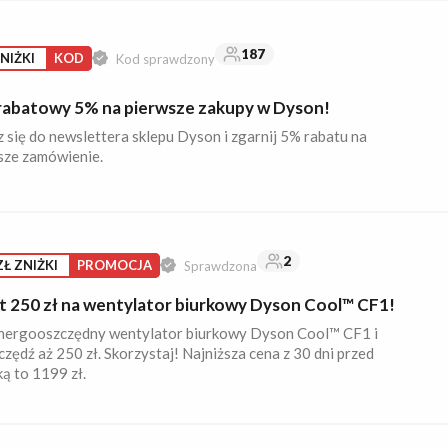
187
NIŻKI
KOD
Kod sprawdzony
rabatowy 5% na pierwsze zakupy w Dyson!
 się do newslettera sklepu Dyson i zgarnij 5% rabatu na
sze zamówienie.
2
ZŁ ZNIŻKI
PROMOCJA
Sprawdzona
t 250 zł na wentylator biurkowy Dyson Cool™ CF1!
nergooszczędny wentylator biurkowy Dyson Cool™ CF1 i
zędź aż 250 zł. Skorzystaj! Najniższa cena z 30 dni przed
ą to 1199 zł.