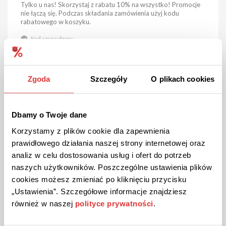
Tylko u nas! Skorzystaj z rabatu 10% na wszystko! Promocje
nie łączą się. Podczas składania zamówienia użyj kodu
rabatowego w koszyku.
Kod sprawdzony
POKAŻ KOD
Zgoda
Szczegóły
O plikach cookies
Kupon ważny do 31.12.2026
70
Dbamy o Twoje dane
Korzystamy z plików cookie dla zapewnienia
prawidłowego działania naszej strony internetowej oraz
analiz w celu dostosowania usług i ofert do potrzeb
naszych użytkowników. Poszczególne ustawienia plików
cookies możesz zmieniać po kliknięciu przycisku
„Ustawienia”. Szczegółowe informacje znajdziesz
również w naszej
polityce prywatności
.
PREMIUM
KOD