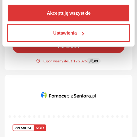
Kod rabatowy 5% na zakupy w Zwieger!
Tylko u nas! Skorzystaj z 5% zniżki na całe swoje zamówienie.
Akceptuję wszystkie
Aby skorzystać z promocji, podaj kod rabatowy w koszyku.
Kod sprawdzony
Ustawienia
POKAŻ KOD
Kupon ważny do 31.12.2026
83
PREMIUM
KOD