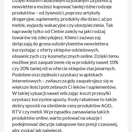
Dzięki kodom rabatowym uzyskanym za pomocą
newslettera możesz kupować taniej różne rodzaje
produktów – od żywności, poprzez artykuły
drogeryjne, suplementy, produkty dla dzieci, aż po
meble, wyjazdy wakacyjne czy ubezpieczenia. Tak
naprawdę tylko od Ciebie zależy na jaki rodzaj
towarów się zdecydujesz. Klienci zazwyczaj
dołączają do grona subskrybentów newslettera
korzystając z oferty sklepów odzieżowych,
obuwniczych czy kosmetycznych online. Dzięki temu
możliwe jest zaopatrzenie się w produkty nawet 10%
czy 20% taniej niż w ofercie sklepów stacjonarnych.
Podobne oszczędności uzyskasz w aptekach
internetowych – zwłaszcza gdy zaopatrujesz się w
większe ilości potrzebnych Ci leków i suplementów.
W takiej sytuacji nawet wliczając koszt przesyłki
uzyskasz korzystne upusty. Kody rabatowe to także
dobry sposób na obniżenie ceny produktów AGD,
RTV czy mebli. W przypadku zamawiania takich
produktów online, warto polować na okazje i
podejmować decyzje zakupowe bez presji czasowej,
aby zyskać jak najwięcej.