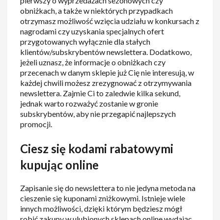
pierwszy o wyprzedażach sezonowych czy
obniżkach, a także w niektórych przypadkach
otrzymasz możliwość wzięcia udziału w konkursach z
nagrodami czy uzyskania specjalnych ofert
przygotowanych wyłącznie dla stałych
klientów/subskrybentów newslettera. Dodatkowo,
jeżeli uznasz, że informacje o obniżkach czy
przecenach w danym sklepie już Cię nie interesują, w
każdej chwili możesz zrezygnować z otrzymywania
newslettera. Zajmie Ci to zaledwie kilka sekund,
jednak warto rozważyć zostanie w gronie
subskrybentów, aby nie przegapić najlepszych
promocji.
Ciesz się kodami rabatowymi
kupując online
Zapisanie się do newslettera to nie jedyna metoda na
cieszenie się kuponami zniżkowymi. Istnieje wiele
innych możliwości, dzięki którym będziesz mógł
robić zakupy w ulubionych sklepach online wydając