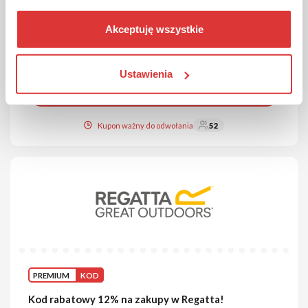
zamówienie. Aby skorzystać z promocji, podaj kod rabatowy
w koszyku.
Akceptuję wszystkie
Kod sprawdzony
Ustawienia
POKAŻ KOD
Kupon ważny do odwołania
52
PREMIUM
KOD
Kod rabatowy 12% na zakupy w Regatta!