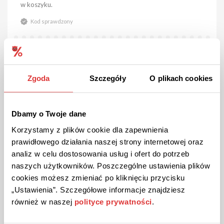
w koszyku.
Kod sprawdzony
POKAŻ KOD
Zgoda
Szczegóły
O plikach cookies
Kupon ważny do 31.08.2026
93
Dbamy o Twoje dane
Korzystamy z plików cookie dla zapewnienia
prawidłowego działania naszej strony internetowej oraz
analiz w celu dostosowania usług i ofert do potrzeb
naszych użytkowników. Poszczególne ustawienia plików
cookies możesz zmieniać po kliknięciu przycisku
„Ustawienia”. Szczegółowe informacje znajdziesz
PREMIUM
KOD
również w naszej
polityce prywatności
.
Kod rabatowy 10% na zakupy w Paolo Peruzzi!
Tylko u nas! Skorzystaj z atrakcyjnego rabatu 10% na swoje