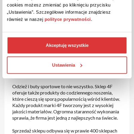
akcesoria. Znacznie ułatwiają one jego wykonywanie
cookies możesz zmieniać po kliknięciu przycisku
oraz poprawiają komfort i bezpieczeństwo.
„Ustawienia”. Szczegółowe informacje znajdziesz
również w naszej
polityce prywatności
.
Dzięki sklepowi 4F, masz dostęp do wszelkiego
rodzaju ciuchów, obuwia czy akcesoriów. Są one
przeznaczone do wybranych dyscyplin sportowych.
Sprawią one, że na każdym treningu poczujesz się, jak
Akceptuję wszystkie
profesjonalista. W ofercie sklepu znajdziesz między
innymi bluzy, swetry, spodnie, buty czy akcesoria.
Dzięki nim, jeszcze bardziej pogłębisz swoją pasję.
Ustawienia
Sprawisz, że Twoje treningi będą jeszcze
przyjemniejsze.
Odzież i buty sportowe to nie wszystko. Sklep 4F
oferuje także produkty do codziennego noszenia,
które cieszą się sporą popularnością wśród klientów.
Każdy produkt marki 4F tworzony jest z wysokiej
jakości materiałów. Ogromna staranność wykonania
sprawia, że firma jest jedną z najlepszych na świecie.
Sprzedaż sklepu odbywa się w prawie 400 sklepach