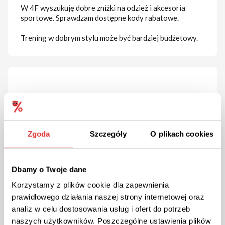
W 4F wyszukuję dobre zniżki na odzież i akcesoria
sportowe. Sprawdzam dostępne kody rabatowe.
Trening w dobrym stylu może być bardziej budżetowy.
Informacje o sklepie 4F
Zgoda
Szczegóły
O plikach cookies
Rozwijaj swoje pasje razem z 4F
Dbamy o Twoje dane
Sport, ze względu na korzyści, jakie za sobą niesie,
Korzystamy z plików cookie dla zapewnienia
jest jedną z najpopularniejszych form spędzania
prawidłowego działania naszej strony internetowej oraz
czasu. Coraz więcej ludzi decyduje się na uprawianie
analiz w celu dostosowania usług i ofert do potrzeb
jakiejś z jego dziedzin. Przy uprawianiu sportów,
ważne jest odpowiednie przygotowanie, sprzęt czy
naszych użytkowników. Poszczególne ustawienia plików