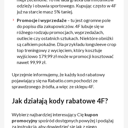
odzieży i obuwia sportowego. Kupując często w 4F
już na starcie masz 5% taniej.
Promocje i wyprzedaże
– tu jest ogromne pole
do popisu dla zakupowiczów. 4F lubuje się w
różnego rodzaju promocjach, wyprzedażach,
outlecie czy ostatnich sztukach. Niektóre obniżki
są całkiem pokaźne. Dla przykładu longsleeve crop
top treningowy z wycięciem, który kosztuje
wyjściowo 179,99 zł może w promocji kosztować
nawet 99,99 zł.
Uprzejmie informujemy, że każdy kod rabatowy
pojawiający się na Rabatio.com pochodzi ze
sprawdzonego źródła, a więc ze sklepu 4F.
Jak działają kody rabatowe 4F?
Wybierz najbardziej interesujący Cię
kupon
promocyjny
spośród dostępnych powyżej i podążaj
za instrukcją, aby dowiedzieć się jak z niego