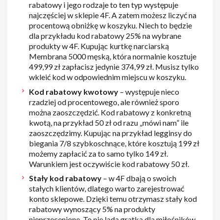
rabatowy i jego rodzaje to ten typ występuje
najczęściej w sklepie 4F. A zatem możesz liczyć na
procentową obniżkę w koszyku. Niech to będzie
dla przykładu kod rabatowy 25% na wybrane
produkty w 4F. Kupując kurtkę narciarską
Membrana 5000 męską, która normalnie kosztuje
499,99 zł zapłacisz jedynie 374,99 zł. Musisz tylko
wkleić kod w odpowiednim miejscu w koszyku.
Kod rabatowy kwotowy
– występuje nieco
rzadziej od procentowego, ale również sporo
można zaoszczędzić. Kod rabatowy z konkretną
kwotą, na przykład 50 zł od razu „mówi nam” ile
zaoszczędzimy. Kupując na przykład legginsy do
biegania 7/8 szybkoschnące, które kosztują 199 zł
możemy zapłacić za to samo tylko 149 zł.
Warunkiem jest oczywiście kod rabatowy 50 zł.
Stały kod rabatowy
– w 4F dbają o swoich
stałych klientów, dlatego warto zarejestrować
konto sklepowe. Dzięki temu otrzymasz stały kod
rabatowy wynoszący 5% na produkty
nieprzecenione. To nie lada gratka dla miłośników