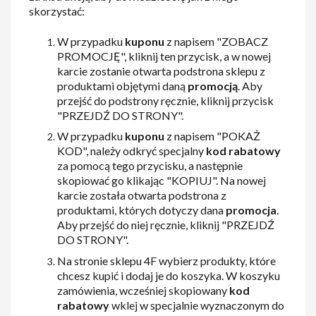
skorzystać:
W przypadku
kuponu
z napisem "ZOBACZ
PROMOCJĘ", kliknij ten przycisk, a w nowej
karcie zostanie otwarta podstrona sklepu z
produktami objętymi daną
promocją
. Aby
przejść do podstrony ręcznie, kliknij przycisk
"PRZEJDŹ DO STRONY".
W przypadku
kuponu
z napisem "POKAŻ
KOD", należy odkryć specjalny
kod rabatowy
za pomocą tego przycisku, a następnie
skopiować go klikając "KOPIUJ". Na nowej
karcie została otwarta podstrona z
produktami, których dotyczy dana
promocja
.
Aby przejść do niej ręcznie, kliknij "PRZEJDŹ
DO STRONY".
Na stronie sklepu 4F wybierz produkty, które
chcesz kupić i dodaj je do koszyka. W koszyku
zamówienia, wcześniej skopiowany
kod
rabatowy
wklej w specjalnie wyznaczonym do