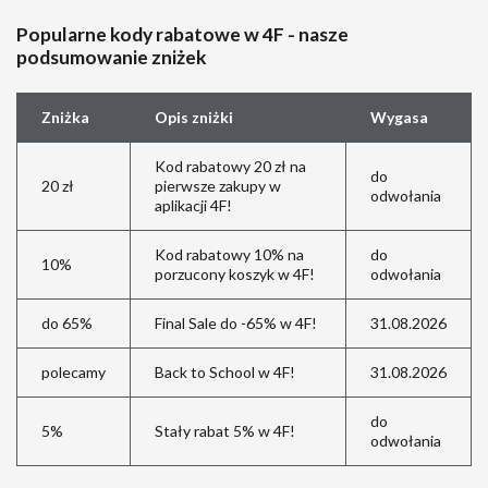
Popularne kody rabatowe w 4F - nasze
podsumowanie zniżek
Zniżka
Opis zniżki
Wygasa
Kod rabatowy 20 zł na
do
20 zł
pierwsze zakupy w
odwołania
aplikacji 4F!
Kod rabatowy 10% na
do
10%
porzucony koszyk w 4F!
odwołania
do 65%
Final Sale do -65% w 4F!
31.08.2026
polecamy
Back to School w 4F!
31.08.2026
do
5%
Stały rabat 5% w 4F!
odwołania