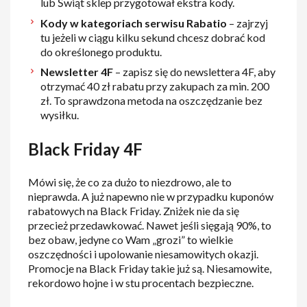
lub Świąt sklep przygotował ekstra kody.
Kody w kategoriach serwisu Rabatio
– zajrzyj
tu jeżeli w ciągu kilku sekund chcesz dobrać kod
do określonego produktu.
Newsletter 4F
– zapisz się do newslettera 4F, aby
otrzymać 40 zł rabatu przy zakupach za min. 200
zł. To sprawdzona metoda na oszczędzanie bez
wysiłku.
Black Friday 4F
Mówi się, że co za dużo to niezdrowo, ale to
nieprawda. A już napewno nie w przypadku kuponów
rabatowych na Black Friday. Zniżek nie da się
przecież przedawkować. Nawet jeśli sięgają 90%, to
bez obaw, jedyne co Wam „grozi” to wielkie
oszczędności i upolowanie niesamowitych okazji.
Promocje na Black Friday takie już są. Niesamowite,
rekordowo hojne i w stu procentach bezpieczne.