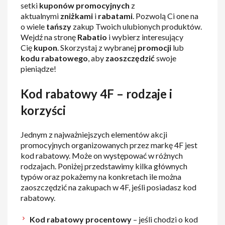
setki
kuponów promocyjnych
z
aktualnymi
zniżkami
i
rabatami
. Pozwolą Ci one na
o wiele
tańszy
zakup Twoich ulubionych produktów.
Wejdź na stronę
Rabatio
i wybierz interesujący
Cię
kupon
. Skorzystaj z wybranej
promocji
lub
kodu
rabatowego
, aby
zaoszczędzić
swoje
pieniądze!
Kod rabatowy 4F – rodzaje i
korzyści
Jednym z najważniejszych elementów akcji
promocyjnych organizowanych przez markę 4F jest
kod rabatowy. Może on występować w różnych
rodzajach. Poniżej przedstawimy kilka głównych
typów oraz pokażemy na konkretach ile można
zaoszczędzić na zakupach w 4F, jeśli posiadasz kod
rabatowy.
Kod rabatowy procentowy
– jeśli chodzi o kod