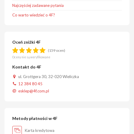
Najczęściej zadawane pytania
Co warto wiedzieć o 4F?
Oceń zniżki 4F
(159 ocen)
Oceny nie są weryfikowane
Kontakt do 4F
ul. Grottgera 30, 32-020 Wieliczka
12 384 80 45
esklep@4f.com.pl
Metody płatności w 4F
Karta kredytowa