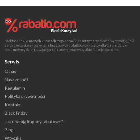
Niektóre linki w naszych kuponach mogą sprawić, że otrzymamy niewielką prowizję, jeśli
z nich skorzystasz - oczywiście bez żadnych dodatkowych kosztów dla Ciebie. Dzięki
temu możemy dalej rozwijać portal i udostępniać wszystkie funkcje za darmo.
Serwis
O nas
Nasz zespół
Regulamin
Polityka prywatności
Kontakt
Black Friday
Jak działają kupony rabatowe?
Blog
Wtyczka