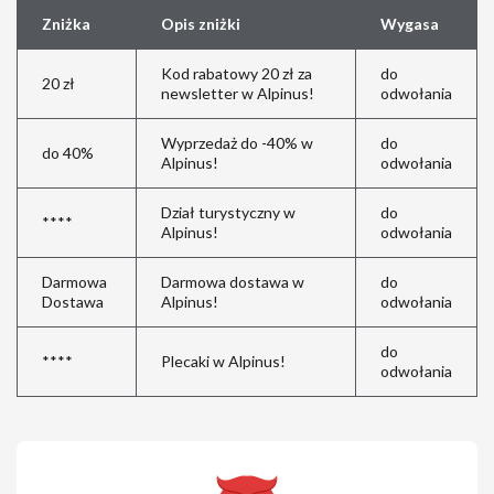
Zniżka
Opis zniżki
Wygasa
Kod rabatowy 20 zł za
do
20 zł
newsletter w Alpinus!
odwołania
Wyprzedaż do -40% w
do
do 40%
Alpinus!
odwołania
Dział turystyczny w
do
****
Alpinus!
odwołania
Darmowa
Darmowa dostawa w
do
Dostawa
Alpinus!
odwołania
do
****
Plecaki w Alpinus!
odwołania