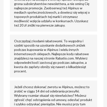
grona subskrybentów newslettera, a nie ominą Cię
najlepsze promocje. Zaobserwuj też Alpinus w
mediach społecznościowych, a dowiesz się więcej o
topowych produktach tej marki i otrzymasz
możliwość wzięcia udziału w konkursach. Uzyskasz
też 20 zł zniżki na pierwsze zakupy.
Oszczędzaj z kodami rabatowymi. To wygodny i
szybki sposób na uzyskanie dodatkowych zniżek
podczas kupowania w Alpinus i wielu innych
internetowych sklepach. Najlepsze kody rabatowe
znajdziesz na naszej stronie Rabatio.com. Wybierz
odpowiedni kod i zastosuj go podczas zakupów, a
kwota do zapłaty obniży się nawet o kilkadziesiąt
procent.
Jeżeli chcesz dokonać zwrotu w Alpinus, możesz to
zrobić w ciągu 14 dni od odebrania przesyłki.
Wybrany rozmiar okazał się niewłaściwy? Możesz
zgłosić chęć odstąpienia od umowy, odesłać produkt
i szybko odzyskać pieniądze. Nie musisz przy tym