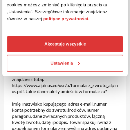
cookies możesz zmieniać po kliknięciu przycisku
„Ustawienia”. Szczegółowe informacje znajdziesz
również w naszej
polityce prywatności
.
Zwroty w Alpinus
Produkt, który zakupiłeś w Alpinus nie przypadł Ci
do gustu? Rozmiar okazał się nieprawidłowy?
Akceptuję wszystkie
Możesz odstąpić od umowy w ciągu 14 dni od
odebrania przesyłki i sprawnie odzyskać pieniądze.
Zrobisz to stosując się do instrukcji umieszczonej na
Ustawienia
stronie sklepu. Zacznij od wydrukowania i
wypełnienia formularza zwrotu. Link do pisma
znajdziesz tutaj:
https://www.alpinus.eu/usr/o/formularz_zwrotu_alpin
us.pdf. Jakie dane należy umieścić w formularzu?
Imię i nazwisko kupującego, adres e-mail, numer
konta potrzebny do zwrotu środków, numer
paragonu, dane zwracanych produktów, łączną
kwotę zwrotu, datę i podpis. Towar spakuj i wraz z
uzupełnionym formularzem wyślij na adres podany na