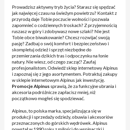
Prowadzisz aktywny tryb życia? Starasz się spędzać
jak najwięcej czasu na świeżym powietrzu? Kontakt z
przyrodą daje Tobie poczucie wolności i pozwala
zapomnieć o codziennych troskach? Z przyjemnością
ruszasz w góry i zdobywasz nowe szlaki? Nie jest
Tobie obce biwakowanie? Chcesz rozwijać swoją
pasję? Zadbaj o swój komfort i bezpieczeństwo i
skompletuj odzież i sprzęt niezbędne do
przemierzania dzikich tras i odpoczynku na łonie
natury. Nie wiesz, od czego zacząć? Zaufaj
profesjonalistom. Odwiedź sklep internetowy Alpinus
i zapoznaj się z jego asortymentem. Potraktuj zakupy
w sklepie internetowym Alpinus jak inwestycję.
Promocje Alpinus
sprawią, że za funkcyjne ubrania i
akcesoria podróżnicze zapłacisz mniej, niż
początkowo mogłeś się spodziewać.
Alpinus, to polska marka, specjalizująca się w
produkcji i sprzedaży odzieży, obuwia i akcesoriów
przeznaczonych do górskich wędrówek. Alpinus
powstał w 1990 roku z miłości do wspinaczki i