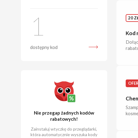
1
20 Z
Kod r
Dołąc
dostępny kod
rabat
OFE
Chem
Szamp
Nie przegap żadnych kodów
kosmet
rabatowych!
Zainstaluj wtyczkę do przeglądarki,
która automatycznie wyszuka kody