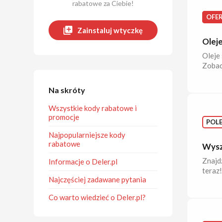
rabatowe za Ciebie!
OFE
Zainstaluj wtyczkę
Oleje
Oleje 
Zobac
Na skróty
Wszystkie kody rabatowe i
promocje
POL
Najpopularniejsze kody
rabatowe
Wysz
Znajd
Informacje o Deler.pl
teraz!
Najczęściej zadawane pytania
Co warto wiedzieć o Deler.pl?