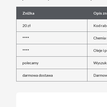
Zniżka
Opis zn
20 zł
Kod raba
****
Chemia 
****
Oleje i 
polecamy
Wyszuki
darmowa dostawa
Darmowa