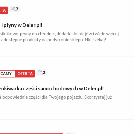
7
RTA
 i płyny w Deler.pl!
silnikowe, płyny do chłodnic, dodatki do olejów i wiele więcej.
z dostępne produkty na podstronie sklepu. Nie czekaj!
3
ECAMY
OFERTA
ukiwarka części samochodowych w Deler.pl!
ź odpowiednie części dla Twojego pojazdu. Skorzystaj już