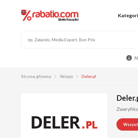
Kategor
N
Strona główna
Sklepy
Deler.pl
Deler.
Zweryfikow
Wszyst