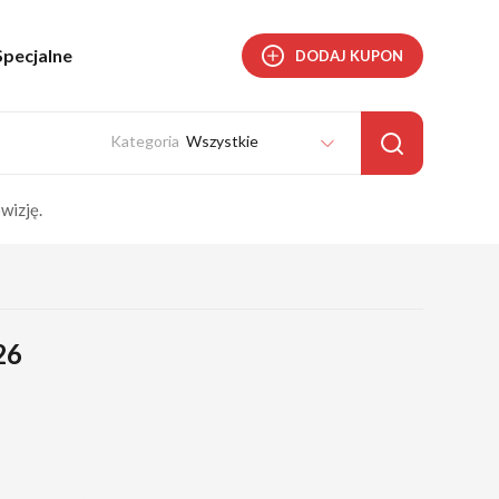
Specjalne
DODAJ KUPON
Wszystkie
wizję.
26