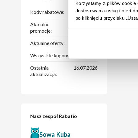
Korzystamy z plików cookie d
dostosowania usług i ofert 
Kody rabatowe:
1
po kliknięciu przycisku „Us
Aktualne
1
promocje:
Aktualne oferty:
3
Wszystkie kupony:
5
Ostatnia
16.07.2026
aktualizacja:
Nasz zespół Rabatio
Sowa Kuba