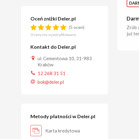
DAR
Darm
Oceń zniżki Deler.pl
Zrób 
(5 ocen)
już te
Oceny nie są weryfikowane
Kontakt do Deler.pl
ul. Cementowa 10, 31-983
Kraków
12 268 31 51
bok@deler.pl
Metody płatności w Deler.pl
Karta kredytowa