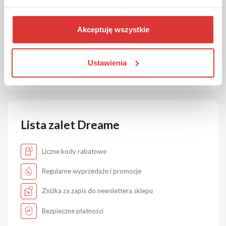
Dzięki nim możesz mieć pewność, że korzystasz z
rzetelnych i działających kodów rabatowych.
W razie problemu z kodem lub pytania o promocję -
Akceptuję wszystkie
skontaktuj się z nami.
Masz problem z kodem? Napisz do nas
Ustawienia
Lista zalet Dreame
Liczne kody rabatowe
Regularne wyprzedaże i promocje
Zniżka za zapis do newslettera sklepu
Bezpieczne płatności