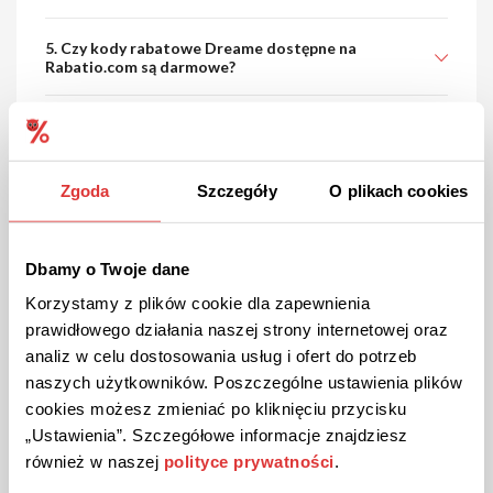
5. Czy kody rabatowe Dreame dostępne na
Rabatio.com są darmowe?
Zgoda
Szczegóły
O plikach cookies
Czym wyróżniają się kody
rabatowe publikowane na Rabatio?
Dbamy o Twoje dane
Korzystamy z plików cookie dla zapewnienia
Na Rabatio dbamy o jakość każdej zniżki.
prawidłowego działania naszej strony internetowej oraz
Każdy kod do
Dreame
na Rabatio jest regularnie
sprawdzany i aktualizowany przez nasz zespół
analiz w celu dostosowania usług i ofert do potrzeb
specjalistów.
naszych użytkowników. Poszczególne ustawienia plików
cookies możesz zmieniać po kliknięciu przycisku
„Ustawienia”. Szczegółowe informacje znajdziesz
również w naszej
polityce prywatności
.