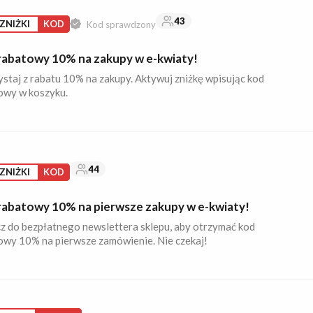
43
ZNIŻKI
KOD
Kod sprawdzony
rabatowy 10% na zakupy w e-kwiaty!
staj z rabatu 10% na zakupy. Aktywuj zniżkę wpisując kod
owy w koszyku.
44
ZNIŻKI
KOD
rabatowy 10% na pierwsze zakupy w e-kwiaty!
z do bezpłatnego newslettera sklepu, aby otrzymać kod
owy 10% na pierwsze zamówienie. Nie czekaj!