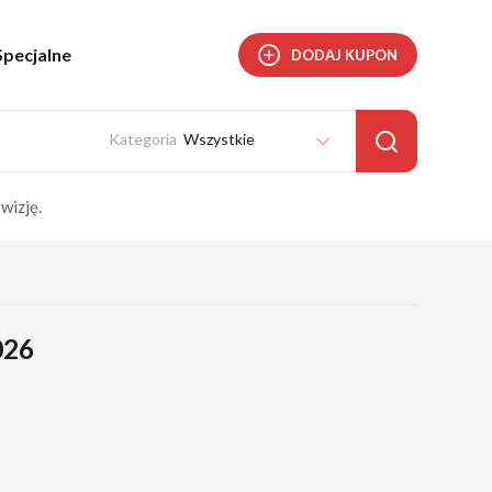
Specjalne
DODAJ KUPON
Wszystkie
wizję.
026