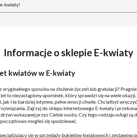
e-kwiaty!
Informacje o sklepie E-kwiaty
et kwiatów w E-kwiaty
 oryginalnego sposobu na złożenie życzeń lub gratulacji? Pragn
et to niezastąpiony upominek, który sprawdzi się na wiele okazji
i, jak i te bardziej intymne, pełne emocji chwile. Chciałbyś wręcz
związania. Zajrzyj do sklepu internetowego E-kwiaty i przekonaj
drzwi wskazanej przez Ciebie osoby. Czy tego rodzaju usługi są 
iż początkowo mogłeś się spodziewać.
specjalizujący się w sprzedaży bukietów kwiatowych i zestawów 