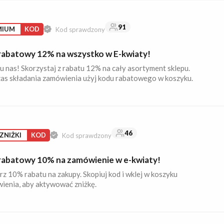
91
MIUM
KOD
Kod sprawdzony
rabatowy 12% na wszystko w E-kwiaty!
u nas! Skorzystaj z rabatu 12% na cały asortyment sklepu.
as składania zamówienia użyj kodu rabatowego w koszyku.
46
ZNIŻKI
KOD
Kod sprawdzony
rabatowy 10% na zamówienie w e-kwiaty!
z 10% rabatu na zakupy. Skopiuj kod i wklej w koszyku
ienia, aby aktywować zniżkę.