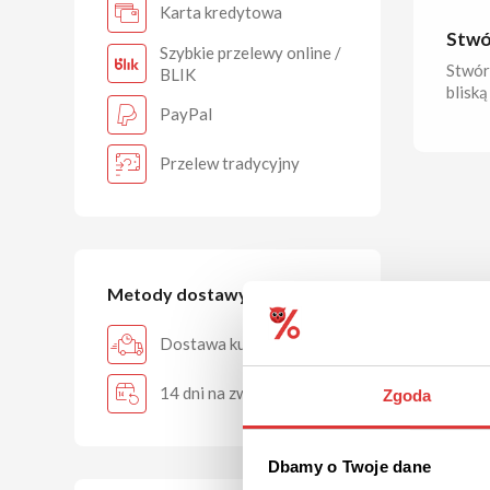
Karta kredytowa
Stwó
Szybkie przelewy online /
Stwór
BLIK
bliską
PayPal
Przelew tradycyjny
Metody dostawy w E-kwiaty
Dostawa kurierem
14 dni na zwrot
Zgoda
Dbamy o Twoje dane