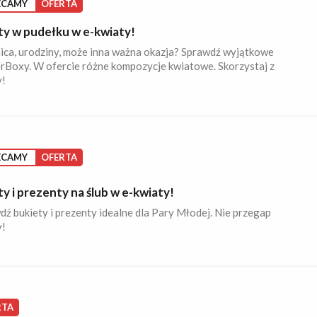
ECAMY
OFERTA
ty w pudełku w e-kwiaty!
ica, urodziny, może inna ważna okazja? Sprawdź wyjątkowe
rBoxy. W ofercie różne kompozycje kwiatowe. Skorzystaj z
y!
ECAMY
OFERTA
y i prezenty na ślub w e-kwiaty!
ź bukiety i prezenty idealne dla Pary Młodej. Nie przegap
y!
RTA