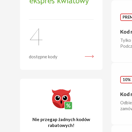
PRE
4
Kod 
Tylko 
Podcz
dostępne kody
10% 
Kod 
Odbier
zamów
Nie przegap żadnych kodów
rabatowych!