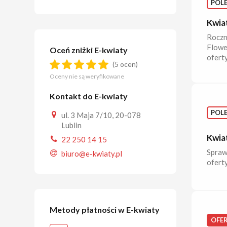
POL
Kwia
Roczn
Flowe
Oceń zniżki E-kwiaty
ofert
(5 ocen)
Oceny nie są weryfikowane
Kontakt do E-kwiaty
POL
ul. 3 Maja 7/10, 20-078
Lublin
Kwiat
22 250 14 15
Sprawd
biuro@e-kwiaty.pl
ofert
Metody płatności w E-kwiaty
OFE