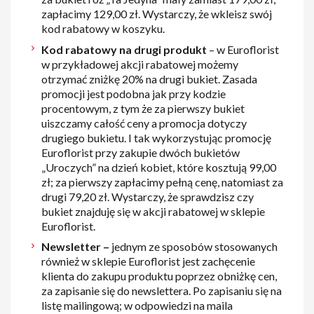
zapłacimy 129,00 zł. Wystarczy, że wkleisz swój
kod rabatowy w koszyku.
Kod rabatowy na drugi produkt
– w Euroflorist
w przykładowej akcji rabatowej możemy
otrzymać zniżkę 20% na drugi bukiet. Zasada
promocji jest podobna jak przy kodzie
procentowym, z tym że za pierwszy bukiet
uiszczamy całość ceny a promocja dotyczy
drugiego bukietu. I tak wykorzystując promocję
Euroflorist przy zakupie dwóch bukietów
„Uroczych” na dzień kobiet, które kosztują 99,00
zł; za pierwszy zapłacimy pełną cenę, natomiast za
drugi 79,20 zł. Wystarczy, że sprawdzisz czy
bukiet znajduję się w akcji rabatowej w sklepie
Euroflorist.
Newsletter –
jednym ze sposobów stosowanych
również w sklepie Euroflorist jest zachęcenie
klienta do zakupu produktu poprzez obniżkę cen,
za zapisanie się do newslettera. Po zapisaniu się na
listę mailingową; w odpowiedzi na maila