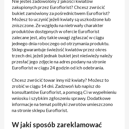
Nie jesteś zadowolony z jakości kwiatów
zakupionych przez Euroflorist? Chcesz zwrócić
bukiet zamówiony za pośrednictwem Euroflorist?
Możesz to uczynić jeżeli kwiaty są uszkodzone lub
zniszczone. Ze względu na nietrwały charakter
produktów dostępnych w ofercie Euroflorist
zalecane jest, aby takie uwagi zgłaszać w ciągu
jednego dnia roboczego od otrzymania produktu.
Sklep gwarantuje świeżość kwiatów przez okres
trzech dni, jeżeli jednak bukiet jest nieświeży należy
przesłać jego zdjęcie na adres podany na stronie
Euroflorist w ciągu 24 godzin od ich odebrania.
Chcesz zwrócić towar inny niż kwiaty? Możesz to
zrobić w ciągu 14 dni. Zadzwoń lub napisz do
konsultantów Euroflorist, a pomogą Ci w wypełnieniu
wniosku i szybkim zgłoszeniu sprawy. Dodatkowe
informacje na temat polityki zwrotów umieszczono
na stronie sklepu Euroflorist.
W jaki sposób zareklamować