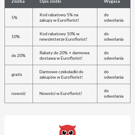
Zniżka
Opis zniżki
Wygasa
Kod rabatowy 5% na
do
5%
zakupy w Euroflorist!
odwołania
Kod rabatowy 10% w
do
10%
newsletterze Euroflorist!
odwołania
Rabaty do 20% + darmowa
do
do 20%
dostawa w Euroflorist!
odwołania
Darmowe czekoladki do
do
gratis
zakupów w Euroflorist!
odwołania
do
nowość
Nowości w Euroflorist!
odwołania