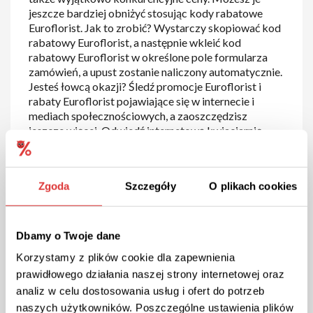
jeszcze bardziej obniżyć stosując kody rabatowe
Euroflorist. Jak to zrobić? Wystarczy skopiować kod
rabatowy Euroflorist, a następnie wkleić kod
rabatowy Euroflorist w określone pole formularza
zamówień, a upust zostanie naliczony automatycznie.
Jesteś łowcą okazji? Śledź promocje Euroflorist i
rabaty Euroflorist pojawiające się w internecie i
mediach społecznościowych, a zaoszczędzisz
jeszcze więcej. Odwiedź internetową kwiaciarnię
Euroflorist i przekonaj się sam.
Kod rabatowy Euroflorist
–
Zgoda
Szczegóły
O plikach cookies
rodzaje i korzyści
Dbamy o Twoje dane
Euroflorist to kwiaciarnia internetowa umożliwiająca
zamawianie kwiatów online. Przedsiębiorstwo działa
Korzystamy z plików cookie dla zapewnienia
na podstawie doświadczeń swojej spółki matki
prawidłowego działania naszej strony internetowej oraz
mającej swoje korzenie w Szwecji. W związku z tym,
analiz w celu dostosowania usług i ofert do potrzeb
iż kwiaty można zamówić przez Internet, w
naszych użytkowników. Poszczególne ustawienia plików
Euroflorist, ważnym elementem sprzedaży jest kod