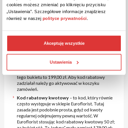
rabatowy. Dzięki kodom przy każdym zamówieniu
cookies możesz zmieniać po kliknięciu przycisku
możemy liczyć na zniżki. Poniżej wskażemy kilka
„Ustawienia”. Szczegółowe informacje znajdziesz
najciekawszych opcji rabatów, dzięki którym warto
również w naszej
polityce prywatności
.
dokonać zakupów w Euroflorist.
Kod rabatowy procentowy
– to jeden z
ważniejszych kodów jaki występuje w sklepie
Akceptuję wszystkie
Euroflorist. Jego zasada jest bardzo prosta. Od
ceny regularnej odejmujemy procentową obniżkę.
W Euroflorist stosując kod rabatowy procentowy
Ustawienia
10%; możemy zamówić na przykład bukiet
„Różana Dama” średni za 179,10. Cena regularna
tego bukietu to 199,00 zł. Aby kod rabatowy
zadziałał należy go aktywować w koszyku
zamówień.
Kod rabatowy kwotowy
– to kod, który równie
często występuje w sklepie Euroflorist. Tutaj
zasada jest podobnie prosta, gdyż od kwoty
regularnej odejmujemy pewną wartość. W
Euroflorist stosując kod rabatowy kwotowy 50 zł;
za bukiet róż „Ta Jedyna” mały zamiast 179,00 zł;