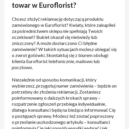
towar w Euroflorist?
Chcesz złożyć reklamację dotyczącą produktu
zamówionego w Euroflorist? Kwiaty, które zakupiłeś
za pośrednictwem sklepu nie spełniają Twoich
oczekiwań? Bukiet okazał się nieświeży lub
zniszczony? A może dostarczono Ci błędne
zamówienie? W takich sytuacjach możesz ubiegać się
o zwrot gotówki. Skontaktuj się z biurem obsługi
klienta Euroflorist telefonicznie, mailowo lub
pocztowo.
Niezależnie od sposobu komunikacji, który
wybierzesz, przygotuj numer zamówienia – będzie on
potrzebny do złożenia reklamacji. Zostaniesz
poinformowany o dalszych krokach sprawy –
rozpatrzenie zgłoszeń przebiega indywidualnie,
dlatego konsultanci będą na bieżąco informować Cię
o postępach sprawy. Możesz też zostać poproszony
o przesłanie uszkodzonego artykułu – konsultanci
poinformują Cię jaki sposób wysyłki wybrać i jak