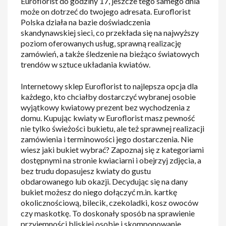
Euroflorist do godziny 17, jeszcze tego samego dnia
może on dotrzeć do twojego adresata. Euroflorist
Polska działa na bazie doświadczenia
skandynawskiej sieci, co przekłada się na najwyższy
poziom oferowanych usług, sprawną realizację
zamówień, a także śledzenie na bieżąco światowych
trendów w sztuce układania kwiatów.
Internetowy sklep Euroflorist to najlepsza opcja dla
każdego, kto chciałby dostarczyć wybranej osobie
wyjątkowy kwiatowy prezent bez wychodzenia z
domu. Kupując kwiaty w Euroflorist masz pewność
nie tylko świeżości bukietu, ale też sprawnej realizacji
zamówienia i terminowości jego dostarczenia. Nie
wiesz jaki bukiet wybrać? Zapoznaj się z kategoriami
dostępnymi na stronie kwiaciarni i obejrzyj zdjęcia, a
bez trudu dopasujesz kwiaty do gustu
obdarowanego lub okazji. Decydując się na dany
bukiet możesz do niego dołączyć m.in. kartkę
okolicznościową, bilecik, czekoladki, kosz owoców
czy maskotkę. To doskonały sposób na sprawienie
przyjemności bliskiej osobie i skomponowanie