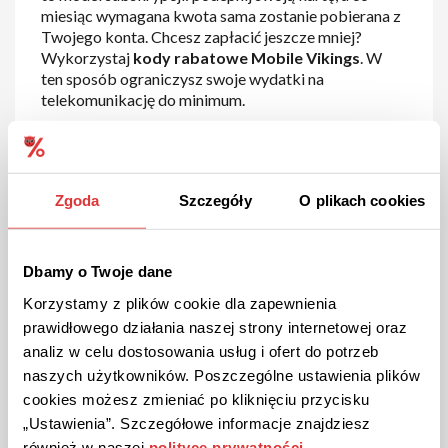
miesiąc wymagana kwota sama zostanie pobierana z
Twojego konta. Chcesz zapłacić jeszcze mniej?
Wykorzystaj
kody rabatowe Mobile Vikings
. W
ten sposób ograniczysz swoje wydatki na
telekomunikację do minimum.
Zgoda
Szczegóły
O plikach cookies
Dbamy o Twoje dane
Korzystamy z plików cookie dla zapewnienia
prawidłowego działania naszej strony internetowej oraz
Mobile Vikings kod rabatowy i
analiz w celu dostosowania usług i ofert do potrzeb
naszych użytkowników. Poszczególne ustawienia plików
promocje
cookies możesz zmieniać po kliknięciu przycisku
„Ustawienia”. Szczegółowe informacje znajdziesz
Już masz swój
kod rabatowy Mobile Vikings
?
również w naszej
polityce prywatności
.