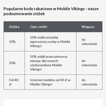
Popularne kody rabatowe w Mobile Vikings - nasze
podsumowanie zniżek
Zniżka
Opis zniżki
Wygasa
10% zniżki za każdą
do
10%
zaproszoną osobę w Mobile
odwołania
Vikings!
50% zniżki przez pierwszy
miesiąc dla nowych
do
50%
użytkowników Mobile
odwołania
Vikings!
Od 40
Internet mobilny od 40 zł w
do
zł
Mobile Vikings!
odwołania