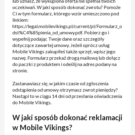
lub uznasz, że wykupiona oferta nie spełnia twoich
oczekiwań. W jaki sposób dokonać zwrotu? Pomoże
Ci w tym formularz, którego wzór umieszczono pod
linkiem:
https://legal.mobilevikings.pl/current/pl/Formularz_o
dst%C4%85pienia_od_umowy.pdf. Pobierz go i
wypełnij podając Twoje dane oraz szczegóły
dotyczące zawartej umowy. Jeżeli oprócz usług
Mobile Vikings zakupiłeś także sprzęt, wpisz jego
nazwę. Formularz przekaż drogą mailową lub dołącz
do paczki z produktem i odeślij na adres podany na
stronie.
Zastanawiasz się, w jakim czasie od zgłoszenia
odstąpienia od umowy otrzymasz zwrot pieniędzy?
Nastąpi to w ciągu 14 dni od przesłania oświadczenia
do Mobile Vikings.
W jaki sposób dokonać reklamacji
w Mobile Vikings?