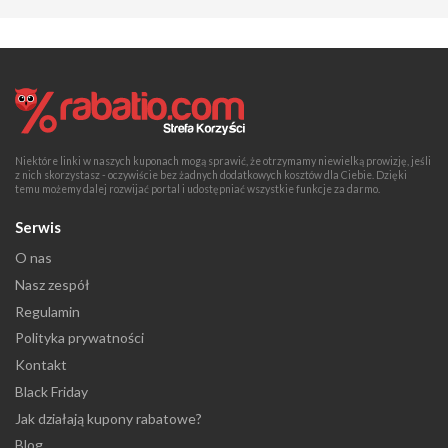
Niektóre linki w naszych kuponach mogą sprawić, że otrzymamy niewielką prowizję, jeśli
z nich skorzystasz - oczywiście bez żadnych dodatkowych kosztów dla Ciebie. Dzięki
temu możemy dalej rozwijać portal i udostępniać wszystkie funkcje za darmo.
Serwis
O nas
Nasz zespół
Regulamin
Polityka prywatności
Kontakt
Black Friday
Jak działają kupony rabatowe?
Blog