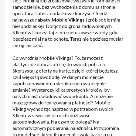
się z infolinią lub zrealizować wszystkie formalności
samodzielnie, bez wychodzenia z domu na stronie
operatora. Lubisz dodatkowe korzyści? Śledź
najnowsze
rabaty Mobile Vikings
i zrób sobie miłą
niespodziankę! Dołącz do grona zadowolonych
Klientów i korzystaj z Internetu zawsze wtedy, gdy
będziesz miał na to ochotę. Teraz nie będziesz musiał
się ograniczać.
Co wyróżnia Mobile Vikings? To, że możesz
elastycznie dobrać ofertę do swoich potrzeb.
Skorzystaj z oferty na kartę, dzięki której będziesz
czuł większą swobodę. W danym momencie
zapotrzebowanie na sieć internetową ulegnie
zmianie? Wystarczy kilka prostych kroków, by
natychmiast doładować swoje konto. A może nie
masz głowy do realizowania płatności? Mobile
Viking wychodząc naprzeciw potrzebom swoich
Klientów stworzył dla nich możliwość
autodoładowania. Na czym to polega? Na
automatycznym pobieraniu należności. Przypomina
to model subskrypcji: podepnij swoją kartę, a co