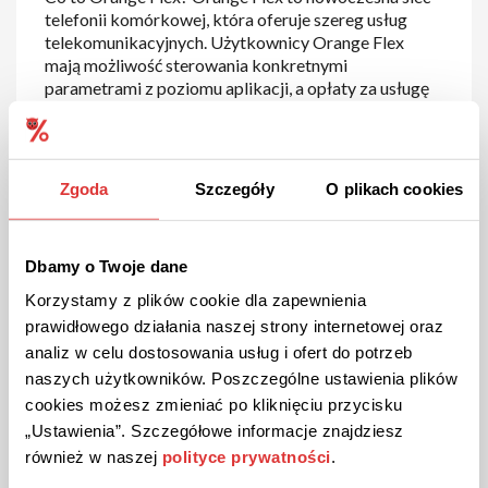
telefonii komórkowej, która oferuje szereg usług
telekomunikacyjnych. Użytkownicy Orange Flex
mają możliwość sterowania konkretnymi
parametrami z poziomu aplikacji, a opłaty za usługę
realizowane są w ramach subskrypcji. Jesteś otwarty
na nowości i cenisz sobie możliwość wyboru? Lubisz
samoobsługowe, niewymagające bezpośredniego
kontaktu rozwiązania? Poznaj działanie Orange Flex i
Zgoda
Szczegóły
O plikach cookies
dołącz do grona zadowolonych klientów. Chciałbyś
za to wszystko zapłacić jeszcze mniej? Zdobądź swój
kod rabatowy Orange Flex
i wprowadź go w
Dbamy o Twoje dane
wyznaczonym miejscu, a przekonasz się, jak niewiele
trzeba, by wyraźnie obniżyć pierwotną cenę.
Korzystamy z plików cookie dla zapewnienia
prawidłowego działania naszej strony internetowej oraz
analiz w celu dostosowania usług i ofert do potrzeb
naszych użytkowników. Poszczególne ustawienia plików
cookies możesz zmieniać po kliknięciu przycisku
„Ustawienia”. Szczegółowe informacje znajdziesz
również w naszej
polityce prywatności
.