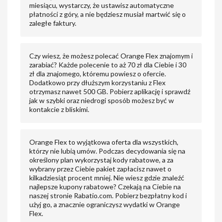
miesiącu, wystarczy, że ustawisz automatyczne
płatności z góry, a nie będziesz musiał martwić się o
zaległe faktury.
Czy wiesz, że możesz polecać Orange Flex znajomym i
zarabiać? Każde polecenie to aż 70 zł dla Ciebie i 30
zł dla znajomego, któremu powiesz o ofercie.
Dodatkowo przy dłuższym korzystaniu z Flex
otrzymasz nawet 500 GB. Pobierz aplikację i sprawdź
jak w szybki oraz niedrogi sposób możesz być w
kontakcie z bliskimi.
Orange Flex to wyjątkowa oferta dla wszystkich,
którzy nie lubią umów. Podczas decydowania się na
określony plan wykorzystaj kody rabatowe, a za
wybrany przez Ciebie pakiet zapłacisz nawet o
kilkadziesiąt procent mniej. Nie wiesz gdzie znaleźć
najlepsze kupony rabatowe? Czekają na Ciebie na
naszej stronie Rabatio.com. Pobierz bezpłatny kod i
użyj go, a znacznie ograniczysz wydatki w Orange
Flex.