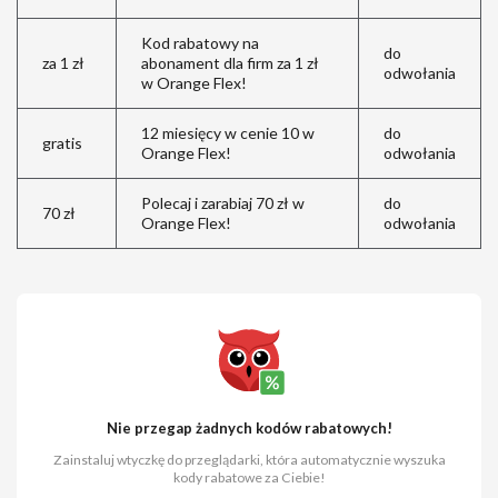
Kod rabatowy na
do
za 1 zł
abonament dla firm za 1 zł
odwołania
w Orange Flex!
12 miesięcy w cenie 10 w
do
gratis
Orange Flex!
odwołania
Polecaj i zarabiaj 70 zł w
do
70 zł
Orange Flex!
odwołania
Nie przegap żadnych kodów rabatowych!
Zainstaluj wtyczkę do przeglądarki, która automatycznie wyszuka
kody rabatowe za Ciebie!