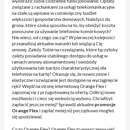
wyobrazić sobie codzienne funkcjonowanie. Opłaty
związane z rachunkami za usługi telekomunikacyjne
na stałe są wpisane w comiesięczny budżet
większości gospodarstw domowych. Należysz do
grona, które szuka sposobu na to, by obniżyć koszta
ponoszone za używanie telefonów komórkowych?
Nie wiesz, od czego zacząć? W pierwszej kolejności
przeanalizuj aktualne warunki lub wiążącą Cię
umowę. Zależy Tobie na rozwiązaniu, które łączyłoby
zalety posiadania stabilnego dostępu do usług w
ramach umowy abonamentowej i swobody
użytkowania tak bardzo charakterystycznej dla
telefonów na kartę? Okazuje się, że nowoczesne i
elastyczne rozwiązanie jest dostępne na wyciągnięcie
ręki! Wejdź na stronę internetową Orange Flex i
zapoznaj się z przygotowaną tu ofertą. Odkryj nowe
możliwości i ciesz się wolnością wyboru. Chciałbyś
zapłacić jeszcze mniej? Sprawdź aktualne
promocje
Orange Flex
i zapłać mniej niż początkowo mogłeś
się spodziewać.
Co to Orange Flex? Orange Flex to nowoczesna sieć