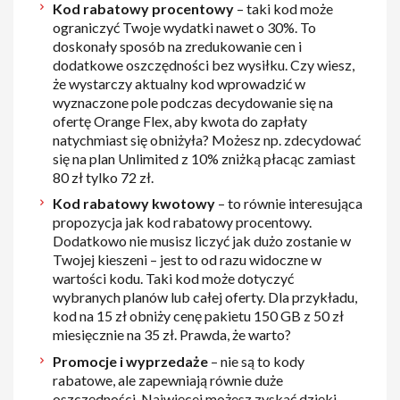
Kod rabatowy procentowy
– taki kod może
ograniczyć Twoje wydatki nawet o 30%. To
doskonały sposób na zredukowanie cen i
dodatkowe oszczędności bez wysiłku. Czy wiesz,
że wystarczy aktualny kod wprowadzić w
wyznaczone pole podczas decydowanie się na
ofertę Orange Flex, aby kwota do zapłaty
natychmiast się obniżyła? Możesz np. zdecydować
się na plan Unlimited z 10% zniżką płacąc zamiast
80 zł tylko 72 zł.
Kod rabatowy kwotowy
– to równie interesująca
propozycja jak kod rabatowy procentowy.
Dodatkowo nie musisz liczyć jak dużo zostanie w
Twojej kieszeni – jest to od razu widoczne w
wartości kodu. Taki kod może dotyczyć
wybranych planów lub całej oferty. Dla przykładu,
kod na 15 zł obniży cenę pakietu 150 GB z 50 zł
miesięcznie na 35 zł. Prawda, że warto?
Promocje i wyprzedaże
– nie są to kody
rabatowe, ale zapewniają równie duże
oszczędności. Najwięcej możesz zyskać dzięki