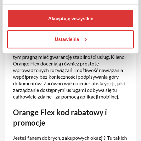
Wszystko w jednej aplikacji -
Akceptuję wszystkie
Orange Flex
Do kogo jest skierowana oferta Orange Flex? Orange
Ustawienia
Flex to opcja idealna dla wszystkich tych, którzy nie
chcą wiązać się długoterminowymi umowami, a przy
tym pragną mieć gwarancję stabilności usług. Klienci
Orange Flex doceniają również prostotę
wprowadzonych rozwiązań i możliwość nawiązania
współpracy bez konieczności podpisywania góry
dokumentów. Zarówno wykupienie subskrypcji, jak i
zarządzanie dostępnymi usługami odbywa się tu
całkowicie zdalne - za pomocą aplikacji mobilnej.
Orange Flex kod rabatowy i
promocje
Jesteś fanem dobrych, zakupowych okazji? Tu takich