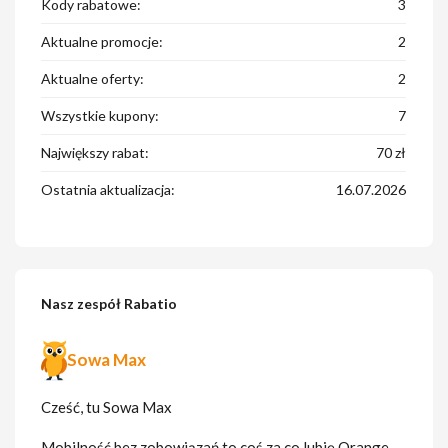
Kody rabatowe:
3
Aktualne promocje:
2
Aktualne oferty:
2
Wszystkie kupony:
7
Największy rabat:
70 zł
Ostatnia aktualizacja:
16.07.2026
Nasz zespół Rabatio
Sowa Max
Cześć, tu Sowa Max
Mobilność bez zobowiązań to coś za co lubię Orange