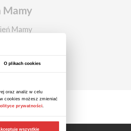
eń Mamy
Dzień Mamy
O plikach cookies
ej oraz analiz w celu
ków cookies możesz zmieniać
olityce prywatności
.
kceptuję wszystkie