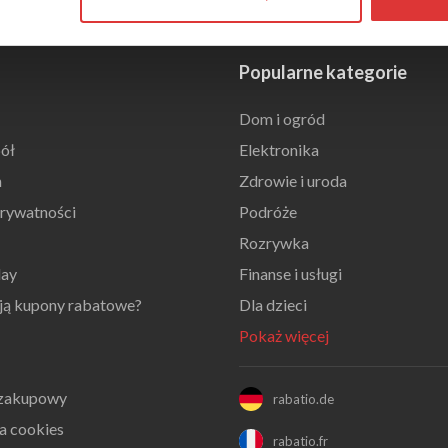
Popularne kategorie
Dom i ogród
ół
Elektronika
n
Zdrowie i uroda
prywatności
Podróże
Rozrywka
day
Finanse i usługi
ają kupony rabatowe?
Dla dzieci
Pokaż więcej
 zakupowy
rabatio.de
a cookies
rabatio.fr