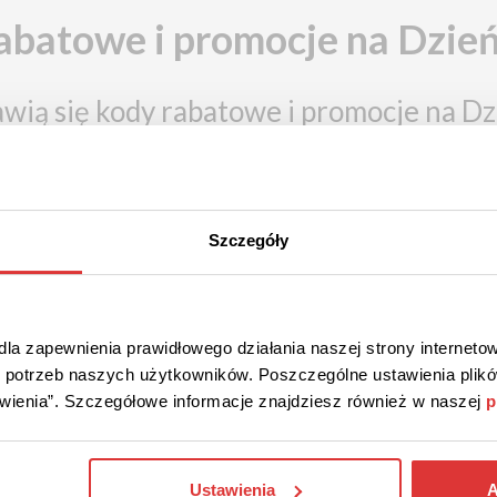
abatowe i promocje na Dzi
awią się kody rabatowe i promocje na 
2026!
Szczegóły
la zapewnienia prawidłowego działania naszej strony internetow
do potrzeb naszych użytkowników. Poszczególne ustawienia pli
tawienia”. Szczegółowe informacje znajdziesz również w naszej
p
Ustawienia
A