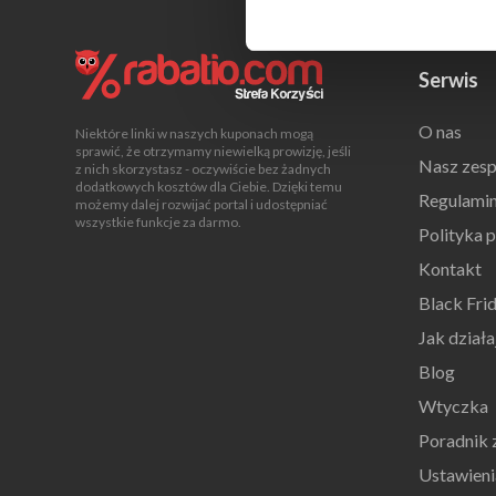
Serwis
O nas
Niektóre linki w naszych kuponach mogą
sprawić, że otrzymamy niewielką prowizję, jeśli
Nasz zesp
z nich skorzystasz - oczywiście bez żadnych
dodatkowych kosztów dla Ciebie. Dzięki temu
Regulami
możemy dalej rozwijać portal i udostępniać
wszystkie funkcje za darmo.
Polityka 
Kontakt
Black Fri
Jak dział
Blog
Wtyczka
Poradnik
Ustawieni