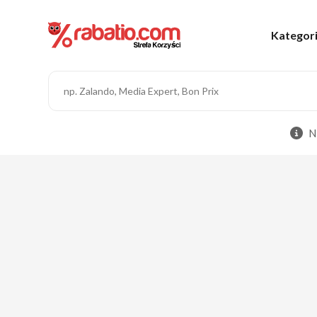
Kategor
N