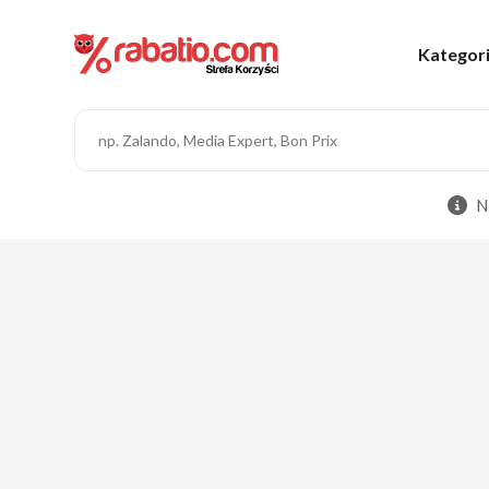
Kategor
N