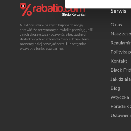
Serwis
O nas
Niektóre linki w naszych kuponach mogą
sprawić, że otrzymamy niewielką prowizję, jeśli
Nasz zesp
z nich skorzystasz - oczywiście bez żadnych
dodatkowych kosztów dla Ciebie. Dzięki temu
Regulami
możemy dalej rozwijać portal i udostępniać
wszystkie funkcje za darmo.
Polityka 
Kontakt
Black Fri
Jak dział
Blog
Wtyczka
Poradnik
Ustawieni