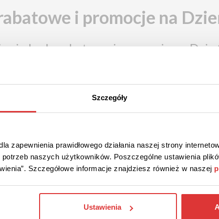
rabatowe i promocje na Dzie
ią się kody rabatowe i promocje na Dzie
Szczegóły
la zapewnienia prawidłowego działania naszej strony internetow
do potrzeb naszych użytkowników. Poszczególne ustawienia pli
tawienia”. Szczegółowe informacje znajdziesz również w naszej
p
Ustawienia
A