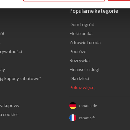
Popularne kategorie
Dom i ogród
ół
Elektronika
n
Zdrowie i uroda
prywatności
Podróże
Rozrywka
day
Finanse i usługi
ają kupony rabatowe?
Dla dzieci
Pokaż więcej
 zakupowy
rabatio.de
a cookies
rabatio.fr