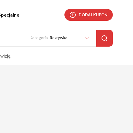
Specjalne
DODAJ KUPON
Rozrywka
wizję.