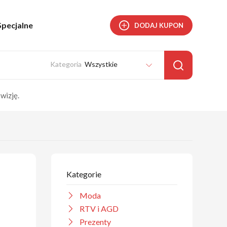
Specjalne
DODAJ KUPON
Wszystkie
wizję.
Kategorie
Moda
RTV i AGD
Prezenty