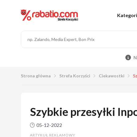
Kategor
N
Strona główna
Strefa Korzyści
Ciekawostki
Sz
Szybkie przesyłki Inp
05-12-2022
ARTYKUŁ REKLAMOWY