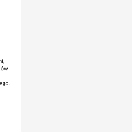
i,
któw
ego.