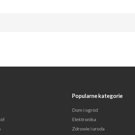
Popularne kategorie
Dom i ogród
ół
Elektronika
n
Zdrowie i uroda