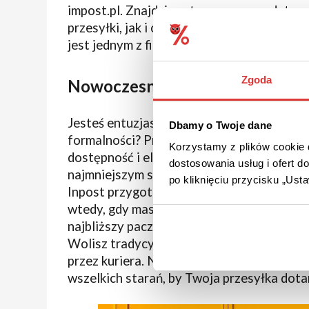
impost.pl. Znajdziesz tu szereg przydatnyc
przesyłki, jak i osób, które nadały list lub
jest jednym z filarów prowadzonej działaln
Zgoda
Nowoczesne rozwiązania Inpos
Jesteś entuzjastą nowoczesnych rozwiązań
Dbamy o Twoje dane
formalności? Procedury zaproponowane pr
Korzystamy z plików cookie d
dostępność i elastyczność – oddaje w ręce
dostosowania usług i ofert 
najmniejszym stopniu angażować potencjal
po kliknięciu przycisku „Us
Inpost przygotował rozbudowaną sieć cał
wtedy, gdy masz na to czas: po drodze do p
najbliższy paczkomat i ogranicz czas pośw
Wolisz tradycyjną formę transportu? Jako
przez kuriera. Niezależnie od tego, którą 
wszelkich starań, by Twoja przesyłka dotar