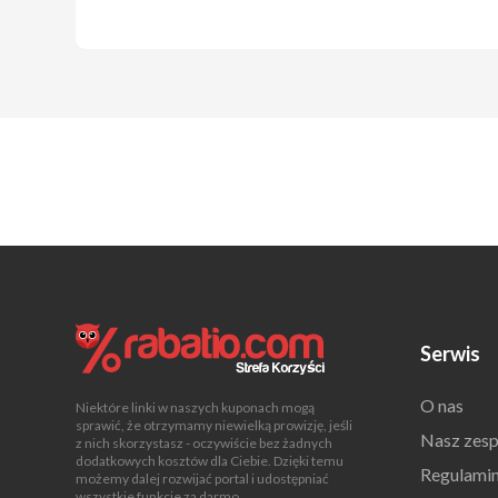
Serwis
O nas
Niektóre linki w naszych kuponach mogą
sprawić, że otrzymamy niewielką prowizję, jeśli
Nasz zesp
z nich skorzystasz - oczywiście bez żadnych
dodatkowych kosztów dla Ciebie. Dzięki temu
Regulami
możemy dalej rozwijać portal i udostępniać
wszystkie funkcje za darmo.