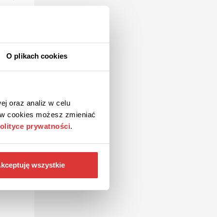
yka
O plikach cookies
a na
ej oraz analiz w celu
 jak
ków cookies możesz zmieniać
ść,
olityce prywatności
.
i
m.
kceptuję wszystkie