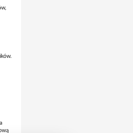
ów,
ików.
a
tową