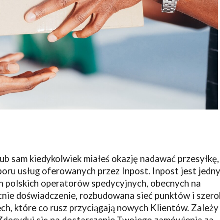
 lub sam kiedykolwiek miałeś okazję nadawać przesyłkę,
oru usług oferowanych przez Inpost. Inpost jest jedn
ch polskich operatorów spedycyjnych, obecnych na
tnie doświadczenie, rozbudowana sieć punktów i szero
ech, które co rusz przyciągają nowych Klientów. Zależy
Zdecyduj się na dostarczenie Twojego zamówienia za