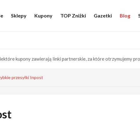
ie
Sklepy
Kupony
TOP Zniżki
Gazetki
Blog
iektóre kupony zawierają linki partnerskie, za które otrzymujemy pro
ybkie przesyłki Inpost
ost