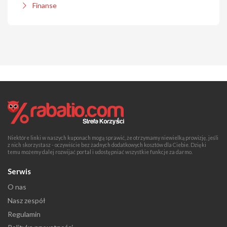
Finanse
Niektóre linki w naszych kuponach mogą sprawić, że otrzymamy niewielką prowizję, jeśli
z nich skorzystasz - oczywiście bez żadnych dodatkowych kosztów dla Ciebie. Dzięki
temu możemy dalej rozwijać portal i udostępniać wszystkie funkcje za darmo.
Serwis
O nas
Nasz zespół
Regulamin