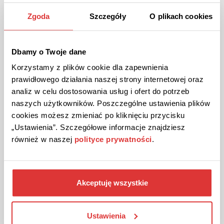
Prezent dla mamy na Dzień Mamy
Zgoda
Szczegóły
O plikach cookies
Dzień Matki jest świętem obchodzonym w dniu 26 maja. Z tej okazji
wszystkie mamy...
Dbamy o Twoje dane
14-05-2021
Korzystamy z plików cookie dla zapewnienia
prawidłowego działania naszej strony internetowej oraz
analiz w celu dostosowania usług i ofert do potrzeb
naszych użytkowników. Poszczególne ustawienia plików
cookies możesz zmieniać po kliknięciu przycisku
„Ustawienia”. Szczegółowe informacje znajdziesz
również w naszej
polityce prywatności
.
Akceptuję wszystkie
Ustawienia