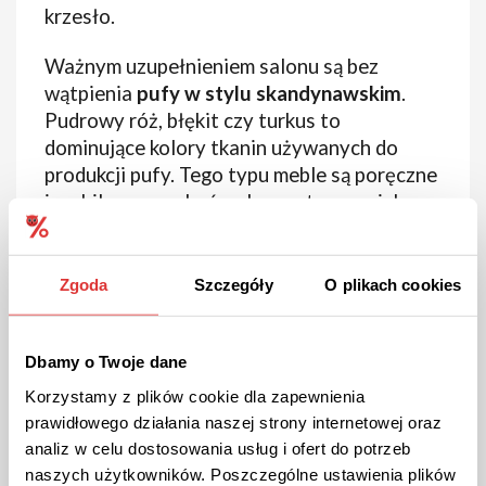
krzesło.
Ważnym uzupełnieniem salonu są bez
wątpienia
pufy w stylu skandynawskim
.
Pudrowy róż, błękit czy turkus to
dominujące kolory tkanin używanych do
produkcji pufy. Tego typu meble są poręczne
i mobilne, mogą być wykorzystywane jako
podnóżek podczas błogiego wypoczynku.
Nogi najczęściej wykonane są z wysokiej
klasy drewna. Pufy skandynawskie kosztują
Zgoda
Szczegóły
O plikach cookies
najczęściej nieco ponad 500 zł.
Dbamy o Twoje dane
Korzystamy z plików cookie dla zapewnienia
prawidłowego działania naszej strony internetowej oraz
analiz w celu dostosowania usług i ofert do potrzeb
naszych użytkowników. Poszczególne ustawienia plików