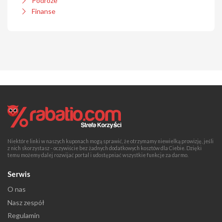
Podróże
Finanse
Niektóre linki w naszych kuponach mogą sprawić, że otrzymamy niewielką prowizję, jeśli
z nich skorzystasz - oczywiście bez żadnych dodatkowych kosztów dla Ciebie. Dzięki
temu możemy dalej rozwijać portal i udostępniać wszystkie funkcje za darmo.
Serwis
O nas
Nasz zespół
Regulamin