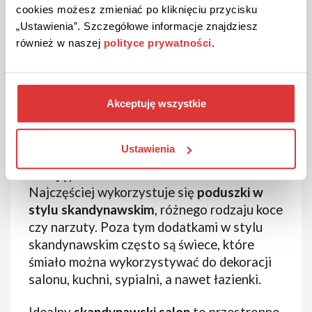
cookies możesz zmieniać po kliknięciu przycisku
„Ustawienia”. Szczegółowe informacje znajdziesz
również w naszej
polityce prywatności
.
Akceptuję wszystkie
Jeśli chodzi o
dodatki w stylu
skandynawskim
należy pamiętać, że pełnią
bardzo ważną rolę w tym nurcie. W obliczu
Ustawienia
prostoty wnętrz jako całokształtu to one
nadają pomieszczeniom charakteru.
Najczęściej wykorzystuje się
poduszki w
stylu skandynawskim
, różnego rodzaju koce
czy narzuty. Poza tym dodatkami w stylu
skandynawskim często są świece, które
śmiało można wykorzystywać do dekoracji
salonu, kuchni, sypialni, a nawet łazienki.
Idealny
skandynawski salon
to przestronne