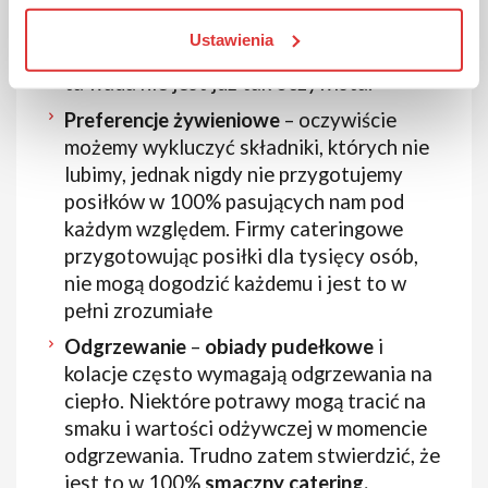
chipsy, napoje) to okazuje się, że dieta
pudełkowa nie jest dużo droższa. Do tego
Ustawienia
prąd, gaz, paliwo na zakupy i wychodzi, że
ta wada nie jest już tak oczywista.
Preferencje żywieniowe
– oczywiście
możemy wykluczyć składniki, których nie
lubimy, jednak nigdy nie przygotujemy
posiłków w 100% pasujących nam pod
każdym względem. Firmy cateringowe
przygotowując posiłki dla tysięcy osób,
nie mogą dogodzić każdemu i jest to w
pełni zrozumiałe
Odgrzewanie
–
obiady pudełkowe
i
kolacje często wymagają odgrzewania na
ciepło. Niektóre potrawy mogą tracić na
smaku i wartości odżywczej w momencie
odgrzewania. Trudno zatem stwierdzić, że
jest to w 100%
smaczny catering.