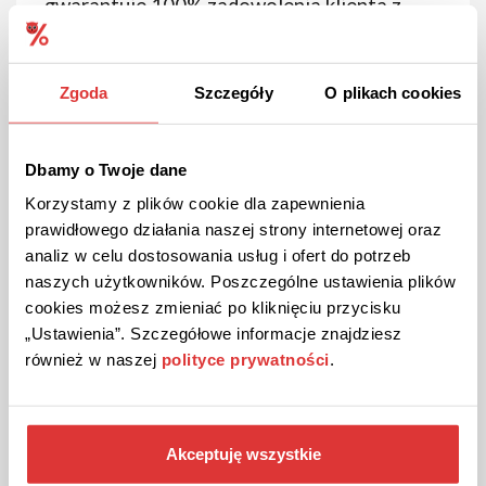
gwarantuje 100% zadowolenia klienta z
usługi cateringowej. Istnieją zarówno
pozytywne strony, jak i wady tego typu
diety, o których warto wiedzieć. Poniżej w
Zgoda
Szczegóły
O plikach cookies
kilku słowach opisujemy, jakie są minusy i
plusy diety pudełkowej:
Dbamy o Twoje dane
Wady diety pudełkowej
Korzystamy z plików cookie dla zapewnienia
prawidłowego działania naszej strony internetowej oraz
Cena
- Podstawowym czynnikiem, który
analiz w celu dostosowania usług i ofert do potrzeb
zniechęca jest cena. Wyżywienie 1 osoby
naszych użytkowników. Poszczególne ustawienia plików
kosztuje ponad 1000 zł. W przypadku
cookies możesz zmieniać po kliknięciu przycisku
rodziny 5-osobowej mamy dość wysokie
„Ustawienia”. Szczegółowe informacje znajdziesz
koszty. W przypadku rodziny 2-osobowej
również w naszej
polityce prywatności
.
nie jest to już dużo droższe. Jeśli
policzymy wszystkie koszty zakupów
spożywczych na cały miesiąc (również
Akceptuję wszystkie
tych nie zawsze potrzebnych – słodycze,