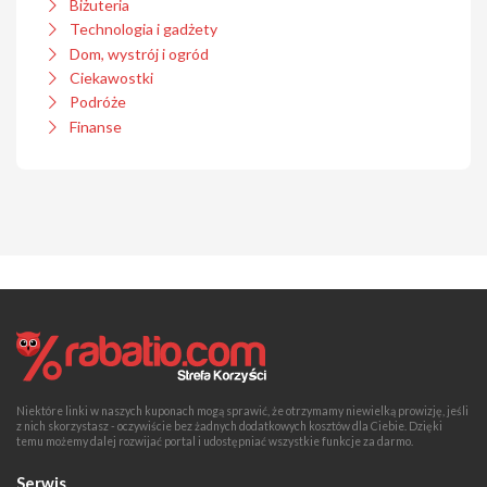
Biżuteria
Technologia i gadżety
Dom, wystrój i ogród
Ciekawostki
Podróże
Finanse
Niektóre linki w naszych kuponach mogą sprawić, że otrzymamy niewielką prowizję, jeśli
z nich skorzystasz - oczywiście bez żadnych dodatkowych kosztów dla Ciebie. Dzięki
temu możemy dalej rozwijać portal i udostępniać wszystkie funkcje za darmo.
Serwis