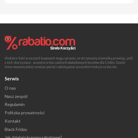
Niektóre linki w naszych kuponach mogą sprawić, że otrzymamy niewielką prowizję, jeśli
z nich skorzystasz - oczywiście bez żadnych dodatkowych kosztów dla Ciebie. Dzięki
temu możemy dalej rozwijać portal i udostępniać wszystkie funkcje za darmo.
Serwis
O nas
Nasz zespół
Regulamin
Polityka prywatności
Kontakt
Black Friday
Jak działają kupony rabatowe?