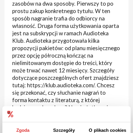
zasobów na dwa sposoby. Pierwszy to po
prostu zakup konkretnego tytułu. W ten
sposób nagranie trafia do odbiorcy na
własność. Druga forma użytkowania oparta
jest na subskrypcji w ramach Audioteka
Klub. Audioteka przygotowała kilka
propozycji pakietów: od planu miesięcznego
przez opcję półroczną kończąc na
nielimitowanym dostępie do treści, który
może trwać nawet 12 miesięcy. Szczegóły
dotyczące poszczególnych ofert znajdziesz
tutaj: https://klub.audioteka.com/. Chcesz
się przekonać, czy słuchanie nagrań to
forma kontaktu z literaturą, z której
będziesz zadowolony? Nowi użytkownicy
Audioteki mogą skorzystać z darmowego
okresu próbnego, który trwa 14 dni.
Zgoda
Szczegóły
O plikach cookies