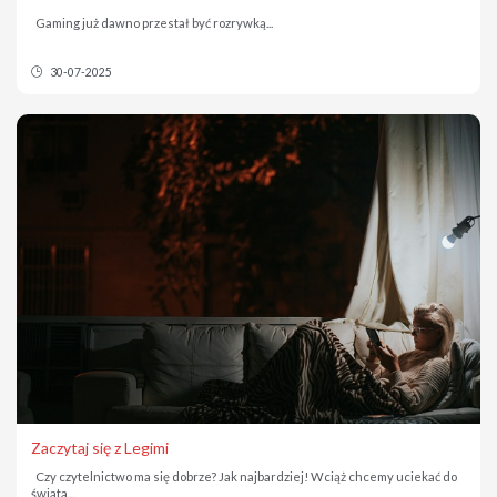
Gaming już dawno przestał być rozrywką...
30-07-2025
Zaczytaj się z Legimi
Czy czytelnictwo ma się dobrze? Jak najbardziej! Wciąż chcemy uciekać do
świata...