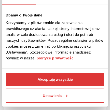
Promocje Audioteka
Dbamy o Twoje dane
Należysz do osób, które są otwarte na
nowości, a jednocześnie z entuzjazmem
Korzystamy z plików cookie dla zapewnienia
korzystają z różnego rodzaju akcji
prawidłowego działania naszej strony internetowej oraz
promocyjnych? Jeśli tak, to koniecznie
analiz w celu dostosowania usług i ofert do potrzeb
regularnie zaglądaj do profilu Audioteki w
naszych użytkowników. Poszczególne ustawienia plików
cookies możesz zmieniać po kliknięciu przycisku
serwisie Rabatio.com. Znajdziesz tu
„Ustawienia”. Szczegółowe informacje znajdziesz
informacje o najciekawszych ofertach,
również w naszej
polityce prywatności
.
gorących nowościach, a także dowiesz się
co zrobić, by za korzystanie z biblioteki
Audioteki zapłacić mniej.
Akceptuję wszystkie
Sprawdź aktualnie dostępne kupony
promocyjne w Audioteka:
Ustawienia
Audioteka