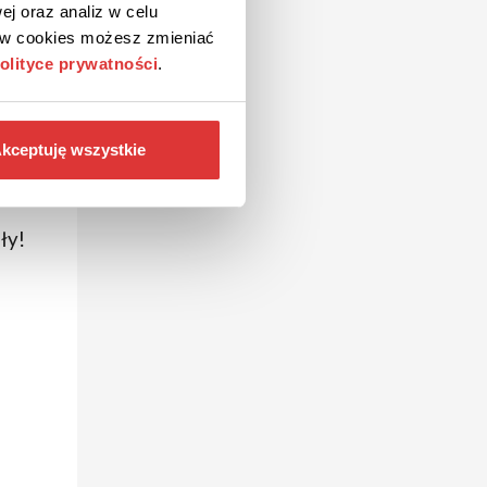
ej oraz analiz w celu
ków cookies możesz zmieniać
olityce prywatności
.
a
kceptuję wszystkie
no
ły!