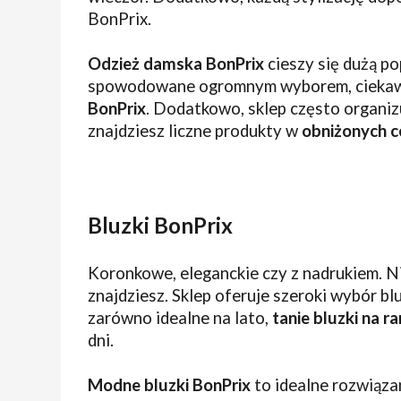
BonPrix.
Odzież damska BonPrix
cieszy się dużą p
spowodowane ogromnym wyborem, ciekaw
BonPrix
. Dodatkowo, sklep często organi
znajdziesz liczne produkty w
obniżonych c
Bluzki BonPrix
Koronkowe, eleganckie czy z nadrukiem. Ni
znajdziesz. Sklep oferuje szeroki wybór bl
zarówno idealne na lato,
tanie bluzki na r
dni.
Modne bluzki BonPrix
to idealne rozwiąza