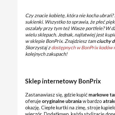
Czy znacie kobietę, która nie kocha ubrań?
sukienki. Wszystko to sprawia, że płeć pię
oszalały przy tym też Wasze portfele? W dz
wielu sklepach. Jednak, najłatwiej jest kup
w sklepie BonPrix. Znajdziesz tam
ciuchy d
Skorzystaj z
dostępnych w BonPrix kodów 
kolejnych zakupach!
Sklep internetowy BonPrix
Zastanawiasz się, gdzie kupić
markowe tan
oferuje
oryginalne ubrania
w bardzo
atrak
okazję. Ciepłe kurtki na zimę, stroje kąpie
wieczór. Dodatkowo, każdą stylizację dope