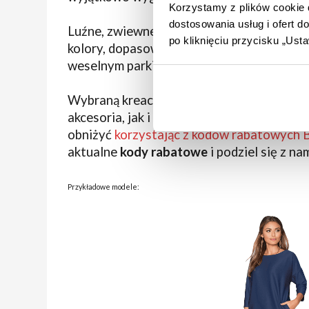
Korzystamy z plików cookie d
dostosowania usług i ofert 
Luźne, zwiewne sukienki to nie wszystko. 
po kliknięciu przycisku „Us
kolory, dopasowane kroje i eleganckie fas
weselnym parkiecie.
Wybraną kreację możesz idealnie dopełni
akcesoria, jak i
modne sukienki
BonPrix
of
obniżyć
korzystając z kodów rabatowych 
aktualne
kody rabatowe
i podziel się z na
Przykładowe modele: