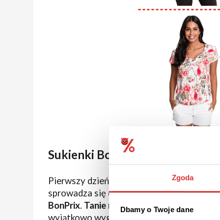
Sukienki BonPrix
Zgoda
Pierwszy dzień wiosny już za nami. Za okn
sprowadza się do długo wyczekiwanego lat
BonPrix
.
Tanie modne sukienki
pozwolą Ci 
Dbamy o Twoje dane
wyjątkowo wygodnie. Sprawdź dostępne w sk