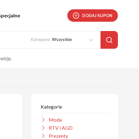
Specjalne
DODAJ KUPON
Wszystkie
wizję.
Kategorie
Moda
RTV i AGD
Prezenty