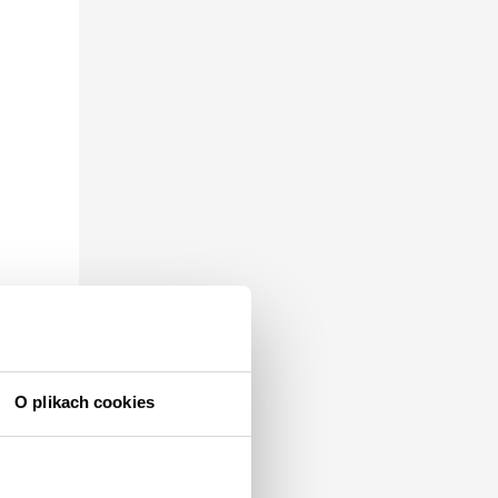
O plikach cookies
tko
az!