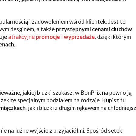
opularnością i zadowoleniem wśród klientek. Jest to
ym desginem, a także
przystępnymi cenami
ciuchów
zuje
atrakcyjne
promocje
i
wyprzedaże
, dzięki którym
enach
.
eważne, jakiej bluzki szukasz, w BonPrix na pewno ją
uzek ze specjalnym podziałem na rodzaje. Kupisz tu
amiączkach
, jak i bluzki z długim rękawem na chłodniejs
nie na luźne wyjście z przyjaciółmi. Spośród setek