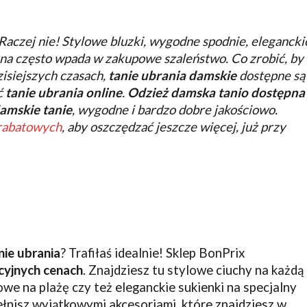
 Raczej nie! Stylowe bluzki, wygodne spodnie, elegancki
kna często wpada w zakupowe szaleństwo. Co zrobić, by 
isiejszych czasach,
tanie ubrania damskie
dostępne są
ić
tanie ubrania online
.
Odzież damska
tanio dostępn
amskie tanie
, wygodne i bardzo dobre jakościowo.
rabatowych
, aby oszczędzać jeszcze więcej, już przy
ie ubrania
? Trafiłaś idealnie! Sklep BonPrix
cyjnych cenach
. Znajdziesz tu stylowe ciuchy na każdą
lowe na plażę czy też eleganckie sukienki na specjalny
łnisz wyjątkowymi akcesoriami, które znajdziesz w