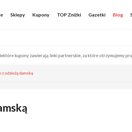
ie
Sklepy
Kupony
TOP Zniżki
Gazetki
Blog
iektóre kupony zawierają linki partnerskie, za które otrzymujemy pro
p z odzieżą damską
damską