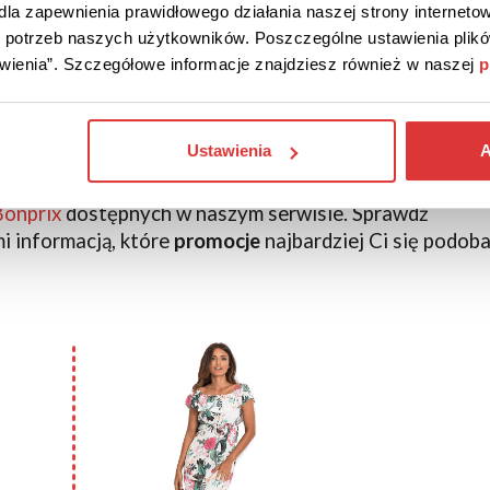
la zapewnienia prawidłowego działania naszej strony internetow
do potrzeb naszych użytkowników. Poszczególne ustawienia pli
Sklep oferuje również
sukienki na wesele
. Stonowane
tawienia”. Szczegółowe informacje znajdziesz również w naszej
p
ony sprawią, że przyciągniesz uwagę niejednej osoby n
Ustawienia
A
ć wybranymi dodatkami dostępnymi w BonPrix. Zarów
eruje w
atrakcyjnych cenach
. Dodatkowo, możesz je
Bonprix
dostępnych w naszym serwisie. Sprawdź
mi informacją, które
promocje
najbardziej Ci się podoba