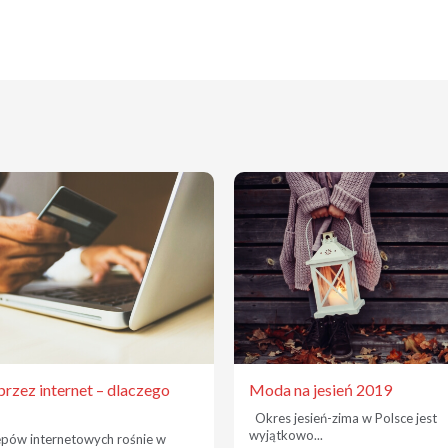
rzez internet – dlaczego
Moda na jesień 2019
Okres jesień-zima w Polsce jest
wyjątkowo...
epów internetowych rośnie w