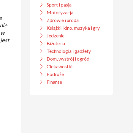
Sport i pasja
Motoryzacja
e
Zdrowie i uroda
nie
Książki, kino, muzyka i gry
 w
Jedzenie
a
jest
Biżuteria
Technologia i gadżety
Dom, wystrój i ogród
Ciekawostki
Podróże
Finanse