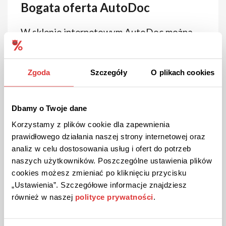
Bogata oferta AutoDoc
W sklepie internetowym AutoDoc można
znaleźć szeroki wybór części i dodatków do
samochodów osobowych, ciężarówek, a
także motocykli. Jak szukać konkretnych
Zgoda
Szczegóły
O plikach cookies
części samochodowych? Wystarczy wejść
na stronę internetową
https://www.autodoc.pl/ i wprowadzić dane
Dbamy o Twoje dane
pojazdu. W ofercie AutoDoc znajdują się
Korzystamy z plików cookie dla zapewnienia
części układu napędowego, hamulcowego,
prawidłowego działania naszej strony internetowej oraz
zapłonowego, kierowniczego i chłodzącego.
analiz w celu dostosowania usług i ofert do potrzeb
Można tu też kupić elementy wyposażenia
naszych użytkowników. Poszczególne ustawienia plików
wnętrza i karoserii. Dostępne są tu również
cookies możesz zmieniać po kliknięciu przycisku
kosmetyki i artykuły do pielęgnacji, dzięki
„Ustawienia”. Szczegółowe informacje znajdziesz
którym Twoje auto będzie zawsze dobrze
również w naszej
polityce prywatności
.
się prezentować.