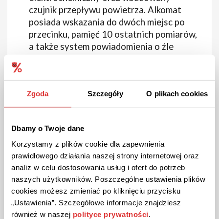
czujnik przepływu powietrza. Alkomat
posiada wskazania do dwóch miejsc po
przecinku, pamięć 10 ostatnich pomiarów,
a także system powiadomienia o źle
przeprowadzonym teście. Producent
przewidział również funkcję
powiadamiania o konieczności wykonania
Zgoda
Szczegóły
O plikach cookies
kalibracji, jednak daje opcje
nielimitowanej ilości kalibracji przez 24
miesiące. Ten model również należy do
Dbamy o Twoje dane
podręcznych, jego wymiary do 11x3,5 cm.
Korzystamy z plików cookie dla zapewnienia
Alkomat do 500 zł
prawidłowego działania naszej strony internetowej oraz
analiz w celu dostosowania usług i ofert do potrzeb
naszych użytkowników. Poszczególne ustawienia plików
Oba poniższe alkomaty powinniśmy bez
cookies możesz zmieniać po kliknięciu przycisku
problemu dostać w cenie do 500 zł. Są to
„Ustawienia”. Szczegółowe informacje znajdziesz
modele sprawdzone, polecane a także
również w naszej
polityce prywatności
.
potwierdzone wysokimi opiniami wśród