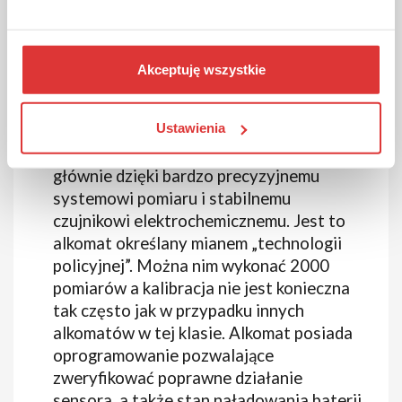
użytkowników:
Promiler al 9000 lite
– to kolejny laureat
Akceptuję wszystkie
wielu nagród w swoim przedziale
cenowym. Przez wielu uznawany za
Ustawienia
najlepszy alkomat w kategorii do 500 zł
oraz do 600 zł. Swoją renomę zdobył
głównie dzięki bardzo precyzyjnemu
systemowi pomiaru i stabilnemu
czujnikowi elektrochemicznemu. Jest to
alkomat określany mianem „technologii
policyjnej”. Można nim wykonać 2000
pomiarów a kalibracja nie jest konieczna
tak często jak w przypadku innych
alkomatów w tej klasie. Alkomat posiada
oprogramowanie pozwalające
zweryfikować poprawne działanie
sensora, a także stan naładowania baterii.