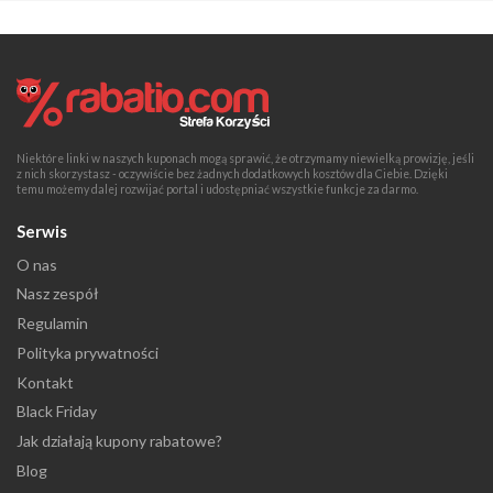
Niektóre linki w naszych kuponach mogą sprawić, że otrzymamy niewielką prowizję, jeśli
z nich skorzystasz - oczywiście bez żadnych dodatkowych kosztów dla Ciebie. Dzięki
temu możemy dalej rozwijać portal i udostępniać wszystkie funkcje za darmo.
Serwis
O nas
Nasz zespół
Regulamin
Polityka prywatności
Kontakt
Black Friday
Jak działają kupony rabatowe?
Blog