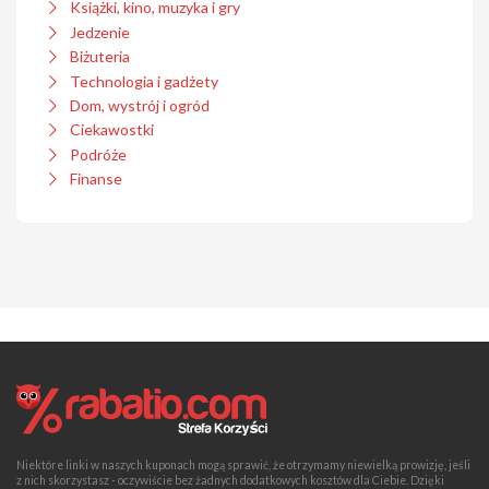
Książki, kino, muzyka i gry
Jedzenie
Biżuteria
Technologia i gadżety
Dom, wystrój i ogród
Ciekawostki
Podróże
Finanse
Niektóre linki w naszych kuponach mogą sprawić, że otrzymamy niewielką prowizję, jeśli
z nich skorzystasz - oczywiście bez żadnych dodatkowych kosztów dla Ciebie. Dzięki