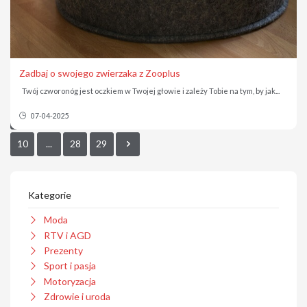
Zadbaj o swojego zwierzaka z Zooplus
Twój czworonóg jest oczkiem w Twojej głowie i zależy Tobie na tym, by jak...
1
2
3
4
5
6
7
8
9
07-04-2025
10
...
28
29
Kategorie
Moda
RTV i AGD
Prezenty
Sport i pasja
Motoryzacja
Zdrowie i uroda