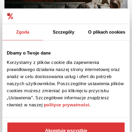
Zgoda
Szczegóły
O plikach cookies
Zaczytaj się z Legimi
Czy czytelnictwo ma się dobrze? Jak najbardziej! Wciąż chcemy uciekać do
świata...
Dbamy o Twoje dane
07-05-2025
Korzystamy z plików cookie dla zapewnienia
prawidłowego działania naszej strony internetowej oraz
analiz w celu dostosowania usług i ofert do potrzeb
naszych użytkowników. Poszczególne ustawienia plików
cookies możesz zmieniać po kliknięciu przycisku
„Ustawienia”. Szczegółowe informacje znajdziesz
również w naszej
polityce prywatności
.
Akceptuję wszystkie