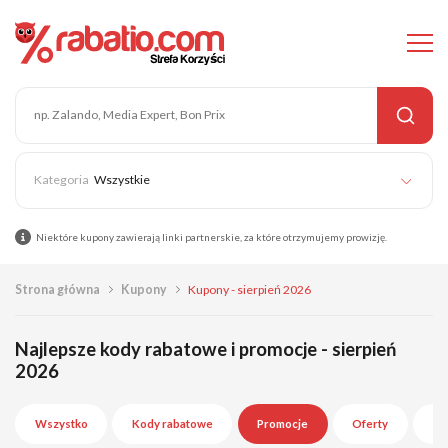
Wszystkie
Niektóre kupony zawierają linki partnerskie, za które otrzymujemy prowizję.
Strona główna
Kupony
Kupony - sierpień 2026
Najlepsze kody rabatowe i promocje - sierpień
2026
Wszystko
Kody rabatowe
Promocje
Oferty
Wy