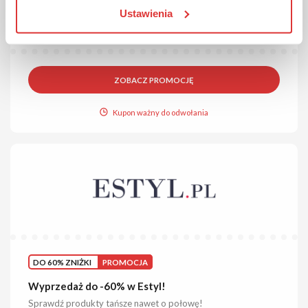
Damskie kurtki, płaszcze, swetry, sukienki, buty, akcesoria i
Ustawienia
wiele innych w atrakcyjnych cenach. Skorzystaj z wyprzedaży
już dziś!
ZOBACZ PROMOCJĘ
Kupon ważny do odwołania
DO 60% ZNIŻKI
PROMOCJA
Wyprzedaż do -60% w Estyl!
Sprawdź produkty tańsze nawet o połowę!