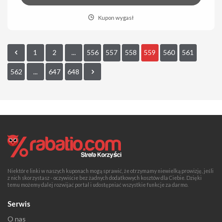
Kupon wygasł
1
2
...
556
557
558
559
560
561
562
...
647
648
Niektóre linki w naszych kuponach mogą sprawić, że otrzymamy niewielką prowizję, jeśli
z nich skorzystasz - oczywiście bez żadnych dodatkowych kosztów dla Ciebie. Dzięki
temu możemy dalej rozwijać portal i udostępniać wszystkie funkcje za darmo.
Serwis
O nas