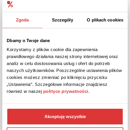
Sprawdź atrakcyjną ofertę wyprzedażową dla mężczyzn!
Koszule, T-shirty, spodnie, buty i wiele innych produktów
taniej.
Zgoda
Szczegóły
O plikach cookies
ZOBACZ PROMOCJĘ
Dbamy o Twoje dane
Korzystamy z plików cookie dla zapewnienia
Kupon ważny do odwołania
1
prawidłowego działania naszej strony internetowej oraz
analiz w celu dostosowania usług i ofert do potrzeb
naszych użytkowników. Poszczególne ustawienia plików
cookies możesz zmieniać po kliknięciu przycisku
„Ustawienia”. Szczegółowe informacje znajdziesz
również w naszej
polityce prywatności
.
DO 70% ZNIŻKI
PROMOCJA
Akceptuję wszystkie
Wyprzedaż do -70% kolekcji damskiej w Gomez!