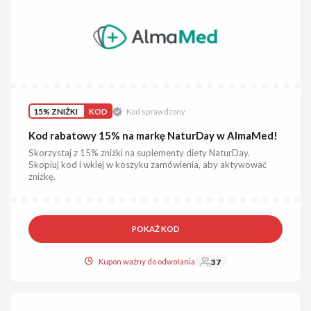
15% ZNIŻKI
KOD
Kod sprawdzony
Kod rabatowy 15% na markę NaturDay w AlmaMed!
Skorzystaj z 15% zniżki na suplementy diety NaturDay.
Skopiuj kod i wklej w koszyku zamówienia, aby aktywować
zniżkę.
POKAŻ KOD
Kupon ważny do odwołania
37