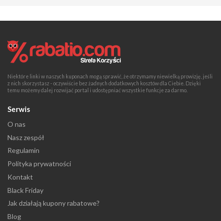
Niektóre linki w naszych kuponach mogą sprawić, że otrzymamy niewielką prowizję, jeśli
z nich skorzystasz - oczywiście bez żadnych dodatkowych kosztów dla Ciebie. Dzięki
temu możemy dalej rozwijać portal i udostępniać wszystkie funkcje za darmo.
Serwis
O nas
Nasz zespół
Regulamin
Polityka prywatności
Kontakt
Black Friday
Jak działają kupony rabatowe?
Blog