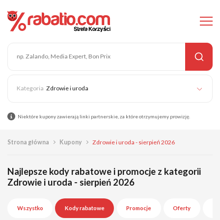
Zdrowie i uroda
Niektóre kupony zawierają linki partnerskie, za które otrzymujemy prowizję.
Strona główna
Kupony
Zdrowie i uroda - sierpień 2026
Najlepsze kody rabatowe i promocje z kategorii
Zdrowie i uroda - sierpień 2026
Wszystko
Kody rabatowe
Promocje
Oferty
Wy