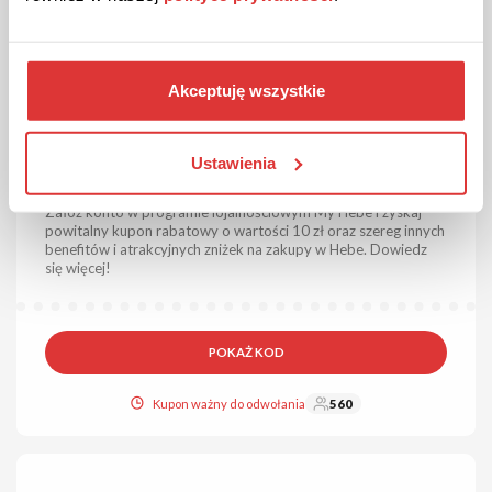
Akceptuję wszystkie
10 ZŁ ZNIŻKI
KOD
Kod sprawdzony
Ustawienia
Kod rabatowy 10 zł na start z kartą Hebe!
Załóż konto w programie lojalnościowym My Hebe i zyskaj
powitalny kupon rabatowy o wartości 10 zł oraz szereg innych
benefitów i atrakcyjnych zniżek na zakupy w Hebe. Dowiedz
się więcej!
POKAŻ KOD
Kupon ważny do odwołania
560