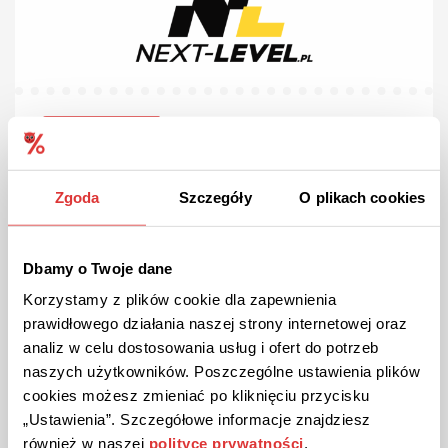
10% ZNIŻKI
KOD
Kod rabatowy 10% na pierwsze zakupy w Next-
Level!
Zgoda
Szczegóły
O plikach cookies
Dołącz do bezpłatnego newslettera sklepu Next-Level, żeby
otrzymać kod rabatowy na pierwsze zakupy. Zapisz się już
teraz!
Dbamy o Twoje dane
Korzystamy z plików cookie dla zapewnienia
POKAŻ KOD
prawidłowego działania naszej strony internetowej oraz
analiz w celu dostosowania usług i ofert do potrzeb
Kupon ważny do odwołania
67
naszych użytkowników. Poszczególne ustawienia plików
cookies możesz zmieniać po kliknięciu przycisku
„Ustawienia”. Szczegółowe informacje znajdziesz
również w naszej
polityce prywatności
.