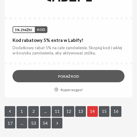
5% ZNIŻKI
KOD
Kod rabatowy 5% extra w Labify!
Dodatkowy rabat 5% na całe zamówienie. Skopiuj kod i wklej
w koszyku zamówienia, aby aktywować zniżkę.
POKAŻ KOD
Kupon wygasł
1
2
...
11
12
13
14
15
16
17
...
53
54