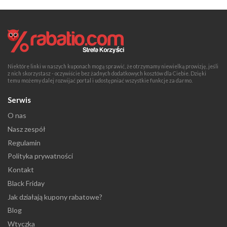
Niektóre linki w naszych kuponach mogą sprawić, że otrzymamy niewielką prowizję, jeśli
z nich skorzystasz - oczywiście bez żadnych dodatkowych kosztów dla Ciebie. Dzięki
temu możemy dalej rozwijać portal i udostępniać wszystkie funkcje za darmo.
Serwis
O nas
Nasz zespół
Regulamin
Polityka prywatności
Kontakt
Black Friday
Jak działają kupony rabatowe?
Blog
Wtyczka