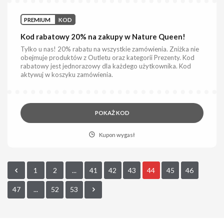
PREMIUM
KOD
Kod rabatowy 20% na zakupy w Nature Queen!
Tylko u nas! 20% rabatu na wszystkie zamówienia. Zniżka nie
obejmuje produktów z Outletu oraz kategorii Prezenty. Kod
rabatowy jest jednorazowy dla każdego użytkownika. Kod
aktywuj w koszyku zamówienia.
POKAŻ KOD
Kupon wygasł
1
2
...
41
42
43
44
45
46
47
...
52
53