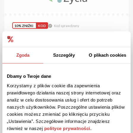
10% ZNIŻKI
KOD
Kod sprawdzony
Kod rabatowy 10% na markę Nutergia w Sklep Życia!
Wszystkie produkty Nutergia taniej o 10%. Wprowadź kod w
wyznaczonym polu w koszyku zamówienia.
Zgoda
Szczegóły
O plikach cookies
POKAŻ KOD
Dbamy o Twoje dane
Kupon ważny do odwołania
Korzystamy z plików cookie dla zapewnienia
78
prawidłowego działania naszej strony internetowej oraz
analiz w celu dostosowania usług i ofert do potrzeb
naszych użytkowników. Poszczególne ustawienia plików
cookies możesz zmieniać po kliknięciu przycisku
„Ustawienia”. Szczegółowe informacje znajdziesz
również w naszej
polityce prywatności
.