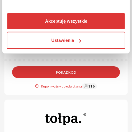
30 ZŁ ZNIŻKI
KOD
Kod sprawdzony
Akceptuję wszystkie
Kod rabatowy 30 zł na oprawki i okulary
przeciwsłoneczne w Alensa!
Wybrane oprawki i okulary przeciwsłoneczne kupisz o 30 zł
Ustawienia
taniej. Rabat obowiązuje dla zamówień powyżej 150 zł. Aby
skorzystać z oferty, wklej kod zniżkowy w koszyku.
POKAŻ KOD
Kupon ważny do odwołania
116