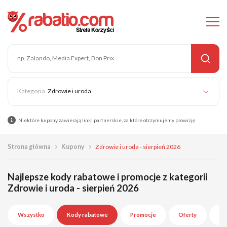
Zdrowie i uroda
Niektóre kupony zawierają linki partnerskie, za które otrzymujemy prowizję.
Strona główna
Kupony
Zdrowie i uroda - sierpień 2026
Najlepsze kody rabatowe i promocje z kategorii
Zdrowie i uroda - sierpień 2026
Wszystko
Kody rabatowe
Promocje
Oferty
Wy