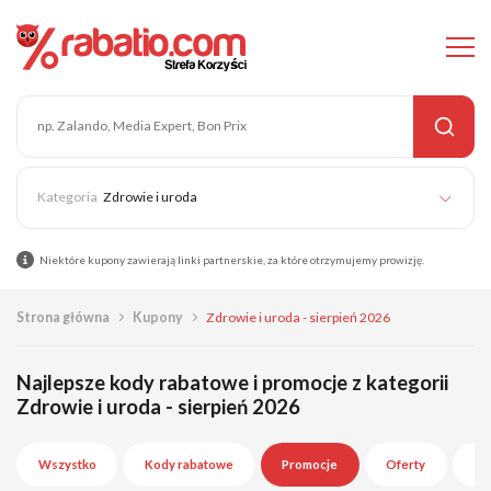
Zdrowie i uroda
Niektóre kupony zawierają linki partnerskie, za które otrzymujemy prowizję.
Strona główna
Kupony
Zdrowie i uroda - sierpień 2026
Najlepsze kody rabatowe i promocje z kategorii
Zdrowie i uroda - sierpień 2026
Wszystko
Kody rabatowe
Promocje
Oferty
Wy