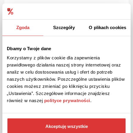
Tajne promocje i konkursy w Mr Whitening!
Zapisz się do darmowej listy mailingowej Mr Whitening i zyskaj
dostęp do tajnych promocji oraz konkursów i informacji o
nowych produktach!
Zgoda
Szczegóły
O plikach cookies
ZOBACZ PROMOCJĘ
Dbamy o Twoje dane
Korzystamy z plików cookie dla zapewnienia
Kupon wygasł
prawidłowego działania naszej strony internetowej oraz
analiz w celu dostosowania usług i ofert do potrzeb
naszych użytkowników. Poszczególne ustawienia plików
cookies możesz zmieniać po kliknięciu przycisku
„Ustawienia”. Szczegółowe informacje znajdziesz
również w naszej
polityce prywatności
.
DARMOWA DOSTAWA
PROMOCJA
Akceptuję wszystkie