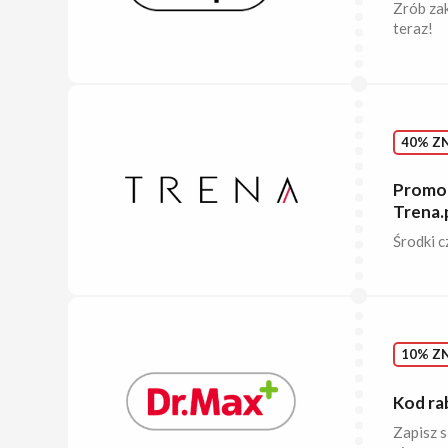
Zrób zak
teraz!
40% ZN
Promoc
Trena.p
Środki c
10% ZN
Kod ra
Zapisz s