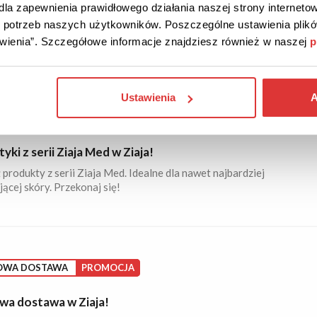
y dla dzieci w Ziaja!
la zapewnienia prawidłowego działania naszej strony internetow
aturalne kosmetyki dla najmłodszych. Kremy, oliwki, szampony
do potrzeb naszych użytkowników. Poszczególne ustawienia pli
innych. Sprawdź ofertę!
tawienia”. Szczegółowe informacje znajdziesz również w naszej
p
Ustawienia
A
AMY
OFERTA
ki z serii Ziaja Med w Ziaja!
produkty z serii Ziaja Med. Idealne dla nawet najbardziej
cej skóry. Przekonaj się!
OWA DOSTAWA
PROMOCJA
a dostawa w Ziaja!