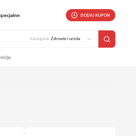
Specjalne
DODAJ KUPON
Zdrowie i uroda
wizję.