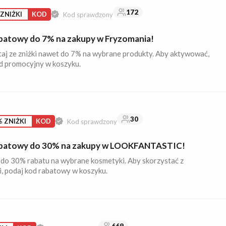
172
ZNIŻKI
KOD
Kod sprawdzony
batowy do 7% na zakupy w Fryzomania!
aj ze zniżki nawet do 7% na wybrane produkty. Aby aktywować,
d promocyjny w koszyku.
30
 ZNIŻKI
KOD
Kod sprawdzony
batowy do 30% na zakupy w LOOKFANTASTIC!
 do 30% rabatu na wybrane kosmetyki. Aby skorzystać z
, podaj kod rabatowy w koszyku.