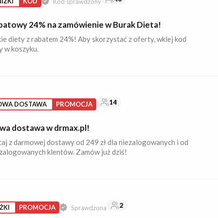
IŻKI
KOD
Kod sprawdzony
batowy 24% na zamówienie w Burak Dieta!
e diety z rabatem 24%! Aby skorzystać z oferty, wklej kod
y w koszyku.
14
OWA DOSTAWA
PROMOCJA
a dostawa w drmax.pl!
aj z darmowej dostawy od 249 zł dla niezalogowanych i od
 zalogowanych klentów. Zamów już dziś!
2
ŻKI
PROMOCJA
Sprawdzona