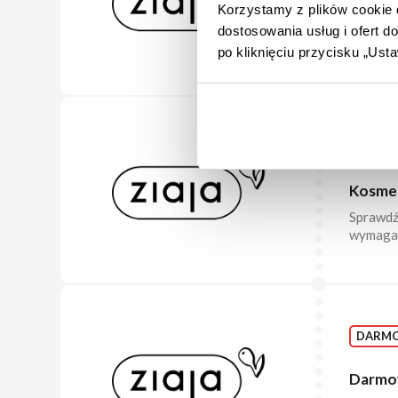
Produkt
Korzystamy z plików cookie d
Zobacz n
dostosowania usług i ofert 
i wiele 
po kliknięciu przycisku „Us
POLEC
Kosmety
Sprawdź 
wymagają
DARM
Darmow