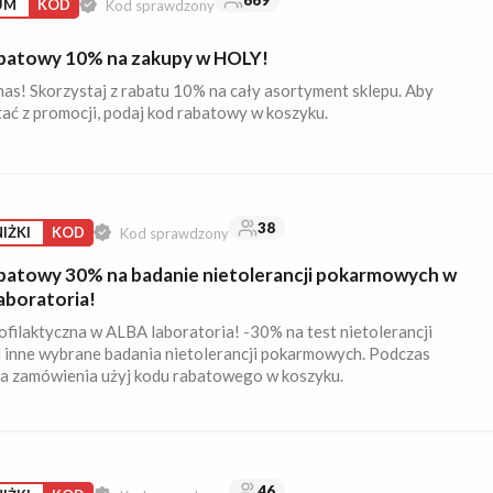
669
UM
KOD
Kod sprawdzony
batowy 10% na zakupy w HOLY!
nas! Skorzystaj z rabatu 10% na cały asortyment sklepu. Aby
ać z promocji, podaj kod rabatowy w koszyku.
38
IŻKI
KOD
Kod sprawdzony
batowy 30% na badanie nietolerancji pokarmowych w
aboratoria!
ofilaktyczna w ALBA laboratoria! -30% na test nietolerancji
i inne wybrane badania nietolerancji pokarmowych. Podczas
ia zamówienia użyj kodu rabatowego w koszyku.
46