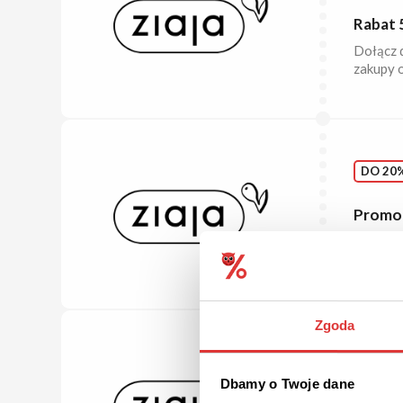
Rabat 
Dołącz d
zakupy o
DO 20%
Promocj
W wielop
nawet o 
Zgoda
POLEC
Dbamy o Twoje dane