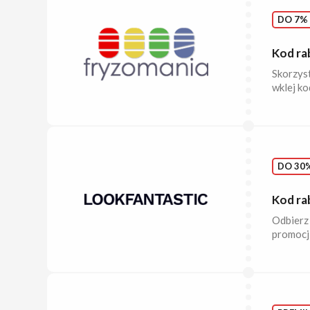
DO 7% 
Kod ra
Skorzyst
wklej ko
DO 30%
Kod ra
Odbierz
promocji