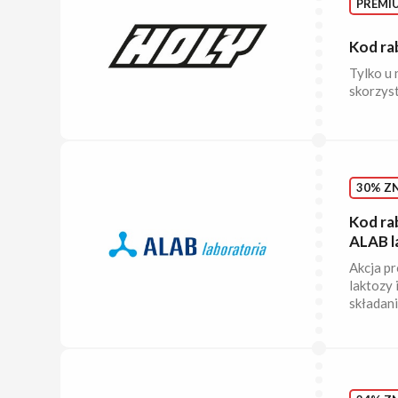
PREMI
Kod ra
Tylko u 
skorzyst
30% ZN
Kod ra
ALAB l
Akcja pr
laktozy 
składan