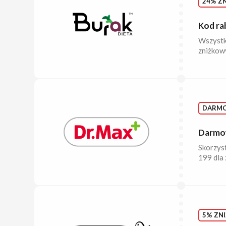
24% ZN
Kod ra
Wszystki
zniżkow
DARM
Darmow
Skorzyst
199 dla
5% ZNI