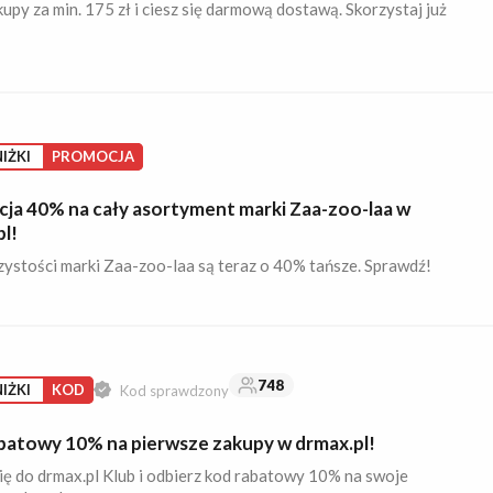
upy za min. 175 zł i ciesz się darmową dostawą. Skorzystaj już
IŻKI
PROMOCJA
ja 40% na cały asortyment marki Zaa-zoo-laa w
l!
zystości marki Zaa-zoo-laa są teraz o 40% tańsze. Sprawdź!
748
IŻKI
KOD
Kod sprawdzony
batowy 10% na pierwsze zakupy w drmax.pl!
ię do drmax.pl Klub i odbierz kod rabatowy 10% na swoje