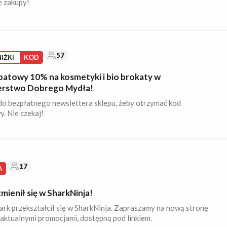
e zakupy!
57
IŻKI
KOD
batowy 10% na kosmetyki i bio brokaty w
erstwo Dobrego Mydła!
do bezpłatnego newslettera sklepu, żeby otrzymać kod
. Nie czekaj!
17
A
mienił się w SharkNinja!
ark przekształcił się w SharkNinja. Zapraszamy na nową stronę
 aktualnymi promocjami, dostępną pod linkiem.