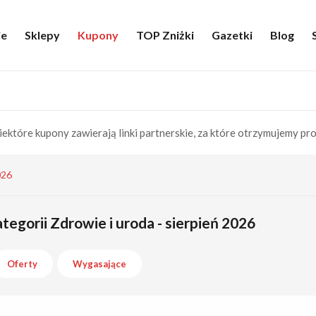
ie
Sklepy
Kupony
TOP Zniżki
Gazetki
Blog
iektóre kupony zawierają linki partnerskie, za które otrzymujemy pro
026
tegorii Zdrowie i uroda - sierpień 2026
Oferty
Wygasające