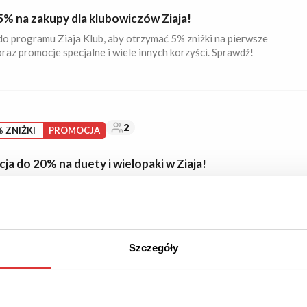
5% na zakupy dla klubowiczów Ziaja!
o programu Ziaja Klub, aby otrzymać 5% zniżki na pierwsze
raz promocje specjalne i wiele innych korzyści. Sprawdź!
2
 ZNIŻKI
PROMOCJA
a do 20% na duety i wielopaki w Ziaja!
aku taniej! Sprawdź promocyjne duety i wielopaki przecenione
20%. Skorzystaj z promocji!
Szczegóły
AMY
OFERTA