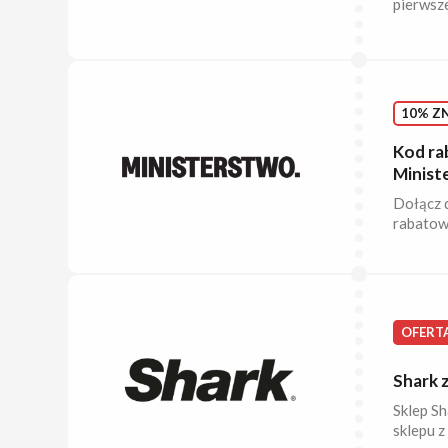
pierwsz
10% ZN
Kod ra
Minist
Dołącz 
rabatowy
OFERT
Shark z
Sklep Sh
sklepu z