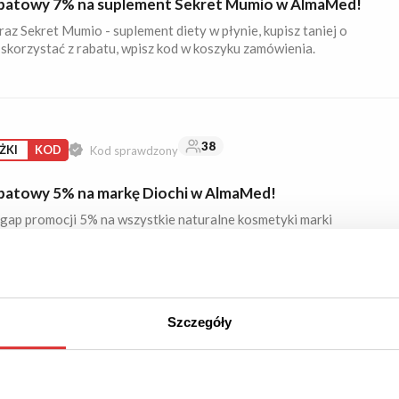
batowy 7% na suplement Sekret Mumio w AlmaMed!
raz Sekret Mumio - suplement diety w płynie, kupisz taniej o
skorzystać z rabatu, wpisz kod w koszyku zamówienia.
38
ŻKI
KOD
Kod sprawdzony
batowy 5% na markę Diochi w AlmaMed!
gap promocji 5% na wszystkie naturalne kosmetyki marki
Aby skorzystać z rabatu, wpisz kod w koszyku zamówienia.
Szczegóły
21
AMY
PROMOCJA
Sprawdzona
abatowe i promocje w Hairstore!