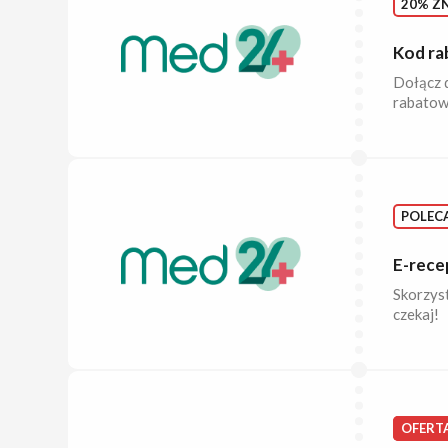
20% ZN
Kod ra
Dołącz 
rabatow
POLEC
E-rece
Skorzyst
czekaj!
OFERT