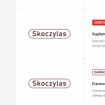
OFERT
Suplem
Szeroki 
swoje zd
DARM
Darmow
Darmowa
zakupy 