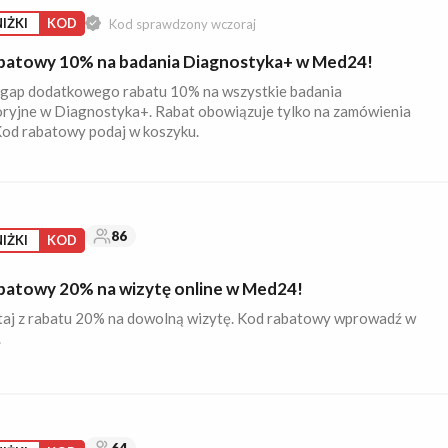
IŻKI
KOD
Kod sprawdzony wczoraj
batowy 10% na badania Diagnostyka+ w Med24!
egap dodatkowego rabatu 10% na wszystkie badania
oryjne w Diagnostyka+. Rabat obowiązuje tylko na zamówienia
Kod rabatowy podaj w koszyku.
86
IŻKI
KOD
batowy 20% na wizytę online w Med24!
taj z rabatu 20% na dowolną wizytę. Kod rabatowy wprowadź w
.