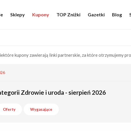
ie
Sklepy
Kupony
TOP Zniżki
Gazetki
Blog
iektóre kupony zawierają linki partnerskie, za które otrzymujemy pro
026
tegorii Zdrowie i uroda - sierpień 2026
Oferty
Wygasające