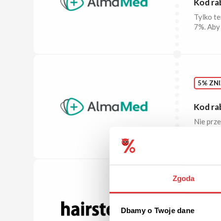
Kod ra
Tylko te
7%. Aby 
5% ZNI
Kod ra
Nie prze
Diochi. 
Zgoda
POLEC
Kody r
Dbamy o Twoje dane