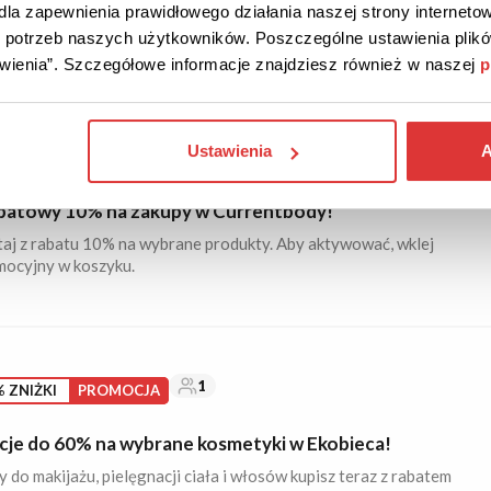
dostępne rabaty i zaoszczędź na swoich zakupach. Skorzystaj z
la zapewnienia prawidłowego działania naszej strony internetow
i!
do potrzeb naszych użytkowników. Poszczególne ustawienia pli
tawienia”. Szczegółowe informacje znajdziesz również w naszej
p
Ustawienia
A
119
IŻKI
KOD
Kod sprawdzony dzisiaj
batowy 10% na zakupy w Currentbody!
taj z rabatu 10% na wybrane produkty. Aby aktywować, wklej
mocyjny w koszyku.
1
 ZNIŻKI
PROMOCJA
je do 60% na wybrane kosmetyki w Ekobieca!
 do makijażu, pielęgnacji ciała i włosów kupisz teraz z rabatem