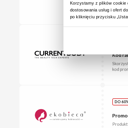
Sprawdź 
Korzystamy z plików cookie d
promocj
dostosowania usług i ofert 
po kliknięciu przycisku „Us
10% ZN
Kod ra
Skorzys
kod pro
DO 60%
Promoc
Produkty