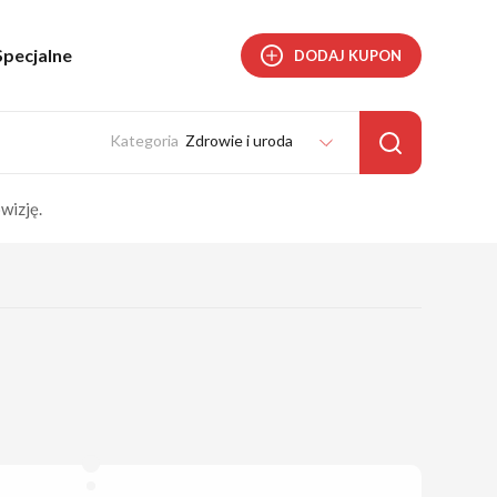
Specjalne
DODAJ KUPON
Zdrowie i uroda
wizję.