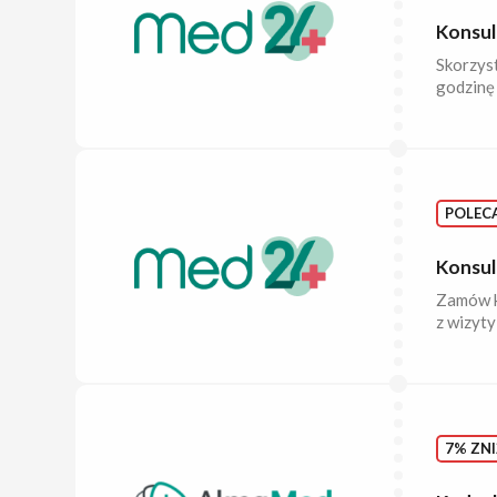
Konsult
Skorzyst
godzinę 
POLEC
Konsul
Zamów ko
z wizyty
7% ZNI