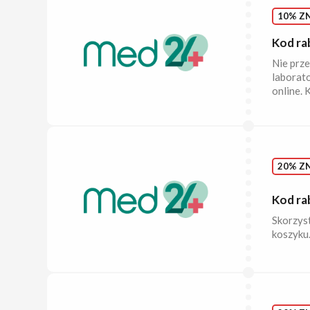
10% ZN
Kod ra
Nie prz
laborat
online. 
20% ZN
Kod ra
Skorzys
koszyku