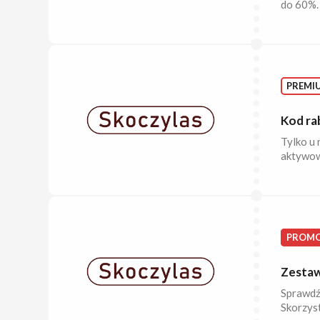
do 60%. 
PREMI
Kod ra
Tylko u 
aktywow
PROMO
Zestaw
Sprawdź
Skorzyst