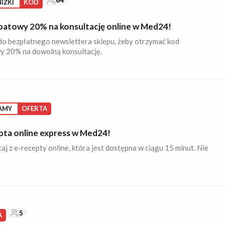
64
IŻKI
KOD
batowy 20% na konsultację online w Med24!
do bezpłatnego newslettera sklepu, żeby otrzymać kod
y 20% na dowolną konsultację.
AMY
OFERTA
pta online express w Med24!
aj z e-recepty online, która jest dostępna w ciągu 15 minut. Nie
5
A