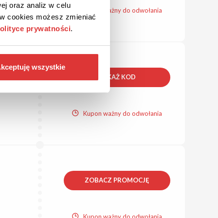
ej oraz analiz w celu
Kupon ważny do odwołania
ków cookies możesz zmieniać
olityce prywatności
.
kceptuję wszystkie
POKAŻ KOD
Kupon ważny do odwołania
ZOBACZ PROMOCJĘ
Kupon ważny do odwołania