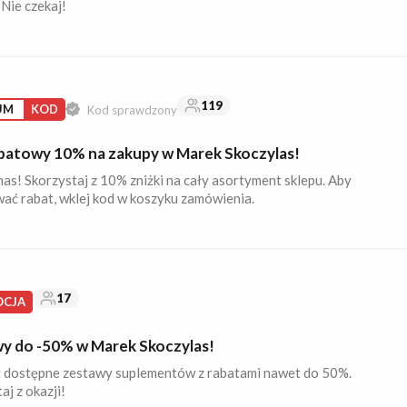
Nie czekaj!
119
UM
KOD
Kod sprawdzony
batowy 10% na zakupy w Marek Skoczylas!
nas! Skorzystaj z 10% zniżki na cały asortyment sklepu. Aby
ać rabat, wklej kod w koszyku zamówienia.
17
CJA
y do -50% w Marek Skoczylas!
 dostępne zestawy suplementów z rabatami nawet do 50%.
aj z okazji!