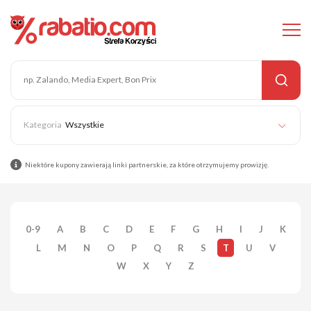
Wszystkie
Niektóre kupony zawierają linki partnerskie, za które otrzymujemy prowizję.
0-9
A
B
C
D
E
F
G
H
I
J
K
L
M
N
O
P
Q
R
S
T
U
V
W
X
Y
Z