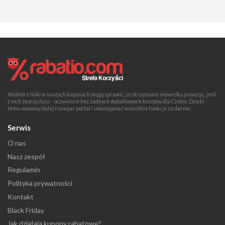
Niektóre linki w naszych kuponach mogą sprawić, że otrzymamy niewielką prowizję, jeśli
z nich skorzystasz - oczywiście bez żadnych dodatkowych kosztów dla Ciebie. Dzięki
temu możemy dalej rozwijać portal i udostępniać wszystkie funkcje za darmo.
Serwis
O nas
Nasz zespół
Regulamin
Polityka prywatności
Kontakt
Black Friday
Jak działają kupony rabatowe?