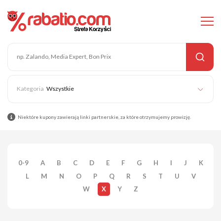
Wszystkie
Niektóre kupony zawierają linki partnerskie, za które otrzymujemy prowizję.
0-9
A
B
C
D
E
F
G
H
I
J
K
L
M
N
O
P
Q
R
S
T
U
V
W
X
Y
Z