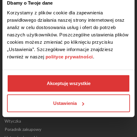
Dbamy o Twoje dane
Korzystamy z plików cookie dla zapewnienia
prawidłowego działania naszej strony internetowej oraz
Niektóre linki w naszych kuponach mogą sprawić, że otrzymamy niewielką prowizję, jeśli
analiz w celu dostosowania usług i ofert do potrzeb
z nich skorzystasz - oczywiście bez żadnych dodatkowych kosztów dla Ciebie. Dzięki
naszych użytkowników. Poszczególne ustawienia plików
temu możemy dalej rozwijać portal i udostępniać wszystkie funkcje za darmo.
cookies możesz zmieniać po kliknięciu przycisku
Serwis
„Ustawienia”. Szczegółowe informacje znajdziesz
O nas
również w naszej
polityce prywatności
.
Nasz zespół
Regulamin
Polityka prywatności
Akceptuję wszystkie
Kontakt
Black Friday
Ustawienia
Jak działają kupony rabatowe?
Blog
Wtyczka
Poradnik zakupowy